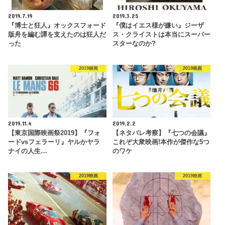
2019.7.19
2019.3.25
『博士と狂人』オックスフォード
『僕はイエス様が嫌い』ジーザ
版舟を編む譚を支えたのは狂人だ
ス・クライストは本当にスーパー
った
スターなのか?
2019映画
2019映画
2019.11.4
2019.2.2
【東京国際映画祭2019】『フォ
【ネタバレ考察】『七つの会議』
ードvsフェラーリ』ヤルかヤラ
これぞ大衆映画!本作が傑作な5つ
ナイの人生…
のワケ
2019映画
2019映画