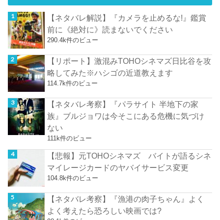
【ネタバレ解説】『カメラを止めるな!』鑑賞
前に《絶対に》読まないでください
290.4k件のビュー
【リポート】激混みTOHOシネマズ日比谷を攻
略してみた※ハシゴの近道教えます
114.7k件のビュー
【ネタバレ考察】『パラサイト 半地下の家
族』ブルジョワは今そこにある危機に気づけ
ない
111k件のビュー
【悲報】元TOHOシネマズ バイトが語るシネ
マイレージカードのヤバイサービス変更
104.8k件のビュー
【ネタバレ考察】『漁港の肉子ちゃん』よく
よく考えたら恐ろしい映画では?