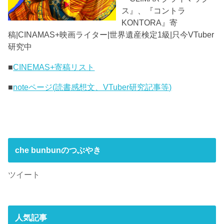
ス』、『コントラ
KONTORA』寄
稿|CINAMAS+映画ライター|世界遺産検定1級|只今VTuber
研究中
■
CINEMAS+寄稿リスト
■
noteページ(読書感想文、VTuber研究記事等)
che bunbunのつぶやき
ツイート
人気記事