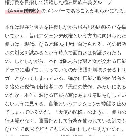
権打倒を目指して活躍した極右民族主義グループ
《Araña(蜘蛛)》
のメンバーであることが明らかになる。
本作は現在と過去を往復しながら極右思想の移ろいを描
いていく。昔はアジェンデ政権という方向に向けられた
暴力は、現代になると移民排斥に向けられる。その過激
さの対比を試みるという時点で面白さは保証されたも
の。しかしながら、本作は隙あらば男と女が交わる官能
ドラマに逃げてしまっているのが物語を崩壊させるトリ
ガーとなってしまっている。確かに官能と政治的過激さ
を絡めた傑作は若松孝二の『天使の恍惚』みたいにある
のだが、本作における官能描写はあまり意味をなしてい
ないように見える。官能というアクションが物語を止め
てしまっているのだ。『天使の恍惚』のように、暴力の
行き場がなく、避雷針として行為が使われている訳でも
ないので退屈でどうでもいい場面にしか見えないのだ。