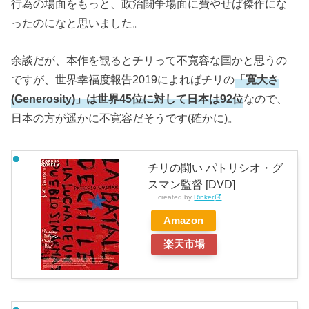
行為の場面をもっと、政治闘争場面に費やせば傑作にな
ったのになと思いました。
余談だが、本作を観るとチリって不寛容な国かと思うの
ですが、世界幸福度報告2019によればチリの
「寛大さ
(Generosity)」は世界45位に対して日本は92位
なので、
日本の方が遥かに不寛容だそうです(確かに)。
チリの闘い パトリシオ・グ
スマン監督 [DVD]
created by
Rinker
Amazon
楽天市場