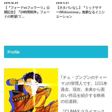
2019.10.29
2019.9.27
【『フォードvsフェラーリ』公
【ネタバレなし】『ミッドサマ
開記念】『24時間戦争』フォー
ー/Midsommar』無窮なるイニシ
ドの野望/フ…
エーション
Profile
｢チェ・ブンブンのティー
マ｣の管理人です。1日1本
過去、現在、未来から面
白い作品を紹介する映画
の伝道師。
『CLIMAX クライマック