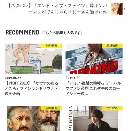
【ネタバレ】『エンド・オブ・ステイツ』爆ボンバ
ーマンがでんじゃらすじーさん過ぎた件
RECOMMEND
こちらの記事も人気です。
2019映画
2019映画
2019.10.27
2019.6.9
【YIDFF2019】『サウナのある
『ドミノ-復讐の咆哮-』デ・パル
ところ』フィンランドサウナ ×
マファン必見!これぞ午後のロー
映画企画
ドショー映…
2019映画
2019映画