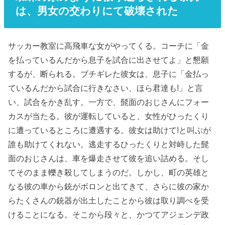
は、男女の交わりにて破壊された
サッカー教室に高飛車な女がやってくる。コーチに「金
を払っているんだから息子を試合に出させてよ」と懇願
するが、断られる。ブチギレた彼女は、息子に「金払っ
ているんだから試合に行きなさい、ほら君達も!」と言
い、試合をかき乱す。一方で、髭面のおじさんにフォー
カスが当たる。彼が運転していると、女性がひったくり
に遭っているところに遭遇する。彼女は助けて!と叫ぶが
誰も助けてくれない。逃走するひったくりと対峙した髭
面のおじさんは、車を爆走させて彼を追い詰める。そし
てそのまま轢き殺してしまうのだ。しかし、町の英雄と
なる彼の車から銃がボロンと出てきて、さらに彼の家か
らたくさんの銃器が出土したことから彼は取り調べを受
けることになる。そこから段々と、かつてアジェンデ政