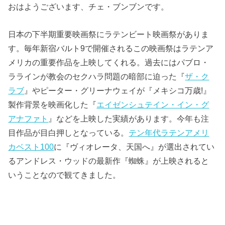
おはようございます、チェ・ブンブンです。
日本の下半期重要映画祭にラテンビート映画祭がありま
す。毎年新宿バルト9で開催されるこの映画祭はラテンア
メリカの重要作品を上映してくれる。過去にはパブロ・
ララインが教会のセクハラ問題の暗部に迫った『
ザ・ク
ラブ
』やピーター・グリーナウェイが『メキシコ万歳!』
製作背景を映画化した『
エイゼンシュテイン・イン・グ
アナファト
』などを上映した実績があります。今年も注
目作品が目白押しとなっている。
テン年代ラテンアメリ
カベスト100
に『ヴィオレータ、天国へ』が選出されてい
るアンドレス・ウッドの最新作『蜘蛛』が上映されると
いうことなので観てきました。