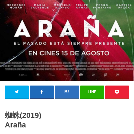
LINE
蜘蛛(2019)
Araña