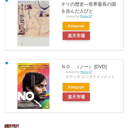
チリの歴史―世界最長の国
を歩んだ人びと
created by
Rinker
Amazon
楽天市場
ＮＯ （ノー） [DVD]
created by
Rinker
オデッサ エンタテインメント
Amazon
楽天市場