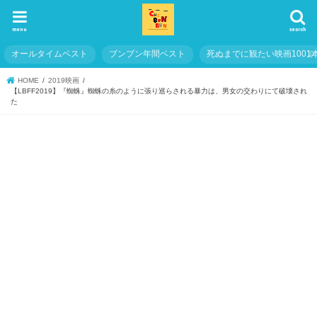
menu
search
オールタイムベスト
ブンブン年間ベスト
死ぬまでに観たい映画1001
HOME
2019映画
【LBFF2019】『蜘蛛』蜘蛛の糸のように張り巡らされる暴力は、男女の交わりにて破壊され
た