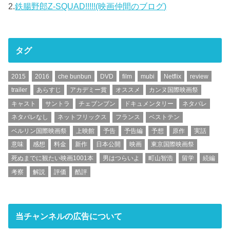
2.
鉄腸野郎Z-SQUAD!!!!!(映画仲間のブログ)
タグ
2015
2016
che bunbun
DVD
film
mubi
Netflix
review
trailer
あらすじ
アカデミー賞
オススメ
カンヌ国際映画祭
キャスト
サントラ
チェブンブン
ドキュメンタリー
ネタバレ
ネタバレなし
ネットフリックス
フランス
ベストテン
ベルリン国際映画祭
上映館
予告
予告編
予想
原作
実話
意味
感想
料金
新作
日本公開
映画
東京国際映画祭
死ぬまでに観たい映画1001本
男はつらいよ
町山智浩
留学
続編
考察
解説
評価
酷評
当チャンネルの広告について