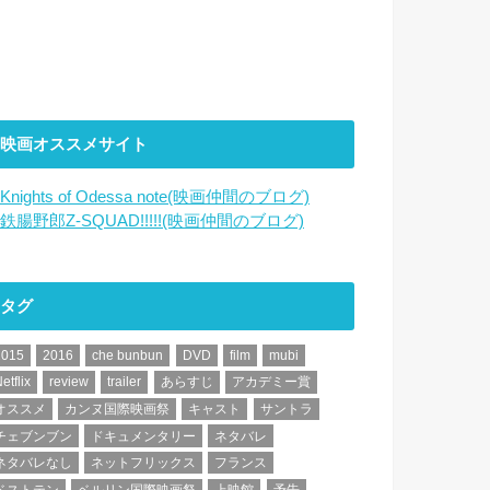
映画オススメサイト
Knights of Odessa note(映画仲間のブログ)
鉄腸野郎Z-SQUAD!!!!!(映画仲間のブログ)
タグ
2015
2016
che bunbun
DVD
film
mubi
etflix
review
trailer
あらすじ
アカデミー賞
オススメ
カンヌ国際映画祭
キャスト
サントラ
チェブンブン
ドキュメンタリー
ネタバレ
ネタバレなし
ネットフリックス
フランス
ベストテン
ベルリン国際映画祭
上映館
予告