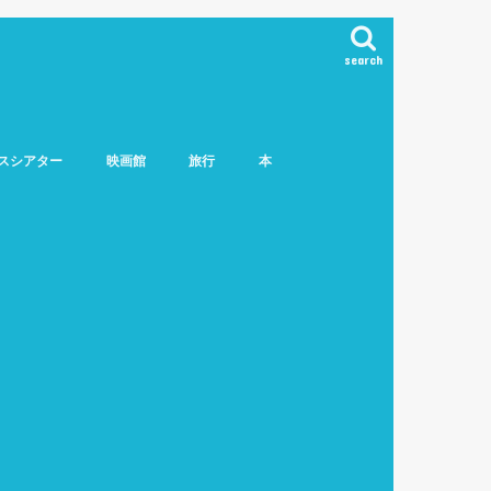
search
スシアター
映画館
旅行
本