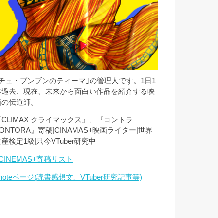
｢チェ・ブンブンのティーマ｣の管理人です。1日1
本過去、現在、未来から面白い作品を紹介する映
画の伝道師。
『CLIMAX クライマックス』、『コントラ
ONTORA』寄稿|CINAMAS+映画ライター|世界
産検定1級|只今VTuber研究中
CINEMAS+寄稿リスト
noteページ(読書感想文、VTuber研究記事等)