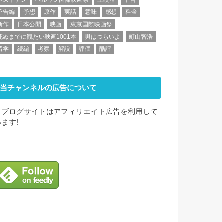
予告編
予想
原作
実話
意味
感想
料金
新作
日本公開
映画
東京国際映画祭
死ぬまでに観たい映画1001本
男はつらいよ
町山智浩
留学
続編
考察
解説
評価
酷評
当チャンネルの広告について
当ブログサイトはアフィリエイト広告を利用して
います!