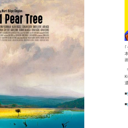
K
遺
■
■