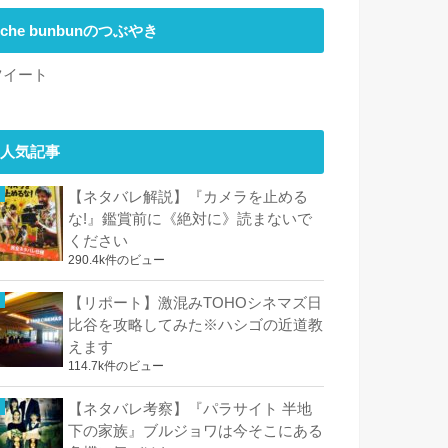
che bunbunのつぶやき
ツイート
人気記事
【ネタバレ解説】『カメラを止める
な!』鑑賞前に《絶対に》読まないで
ください
290.4k件のビュー
【リポート】激混みTOHOシネマズ日
比谷を攻略してみた※ハシゴの近道教
えます
114.7k件のビュー
【ネタバレ考察】『パラサイト 半地
下の家族』ブルジョワは今そこにある