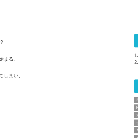
?
1.
始まる。
2.
てしまい、
N