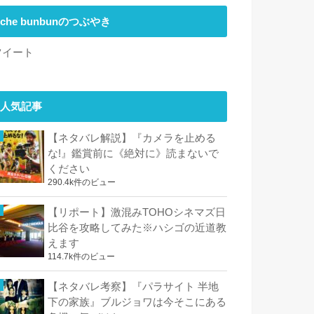
che bunbunのつぶやき
ツイート
人気記事
【ネタバレ解説】『カメラを止める
な!』鑑賞前に《絶対に》読まないで
ください
290.4k件のビュー
【リポート】激混みTOHOシネマズ日
比谷を攻略してみた※ハシゴの近道教
えます
114.7k件のビュー
【ネタバレ考察】『パラサイト 半地
下の家族』ブルジョワは今そこにある