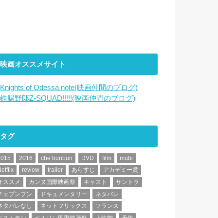
映画オススメサイト
Knights of Odessa note(映画仲間のブログ)
鉄腸野郎Z-SQUAD!!!!!(映画仲間のブログ)
タグ
2015
2016
che bunbun
DVD
film
mubi
etflix
review
trailer
あらすじ
アカデミー賞
オススメ
カンヌ国際映画祭
キャスト
サントラ
チェブンブン
ドキュメンタリー
ネタバレ
ネタバレなし
ネットフリックス
フランス
ベストテン
ベルリン国際映画祭
上映館
予告