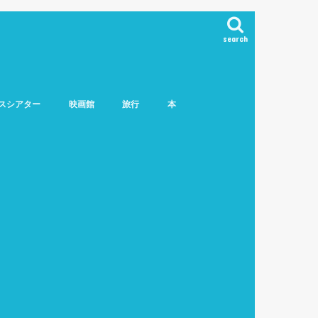
search
スシアター
映画館
旅行
本