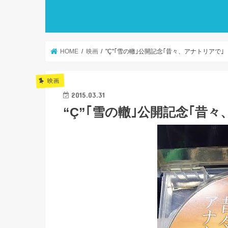
HOME
映画
"Ç"｢雪の轍｣公開記念｢昔々、アナトリアで｣
映画
2015.03.31
“Ç”｢雪の轍｣公開記念｢昔