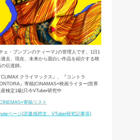
｢チェ・ブンブンのティーマ｣の管理人です。1日1
本過去、現在、未来から面白い作品を紹介する映
画の伝道師。
『CLIMAX クライマックス』、『コントラ
ONTORA』寄稿|CINAMAS+映画ライター|世界
産検定1級|只今VTuber研究中
CINEMAS+寄稿リスト
noteページ(読書感想文、VTuber研究記事等)