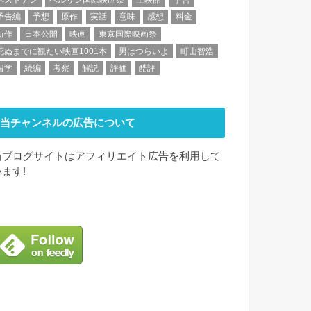
予告編
予想
原作
実話
意味
感想
料金
新作
日本公開
映画
東京国際映画祭
死ぬまでに観たい映画1001本
男はつらいよ
町山智浩
留学
続編
考察
解説
評価
酷評
当チャンネルの広告について
当ブログサイトはアフィリエイト広告を利用して
います!