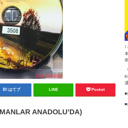
K
遺
はてブ
LINE
Pocket
■
■
NLAR ANADOLU’DA)