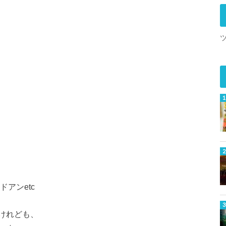
アンetc
けれども、