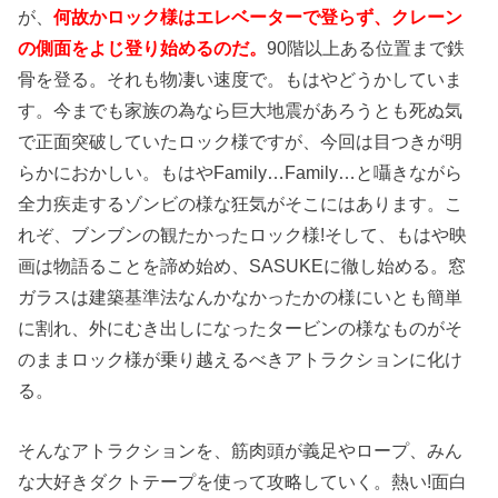
が、
何故かロック様はエレベーターで登らず、クレーン
の側面をよじ登り始めるのだ。
90階以上ある位置まで鉄
骨を登る。それも物凄い速度で。もはやどうかしていま
す。今までも家族の為なら巨大地震があろうとも死ぬ気
で正面突破していたロック様ですが、今回は目つきが明
らかにおかしい。もはやFamily…Family…と囁きながら
全力疾走するゾンビの様な狂気がそこにはあります。こ
れぞ、ブンブンの観たかったロック様!そして、もはや映
画は物語ることを諦め始め、SASUKEに徹し始める。窓
ガラスは建築基準法なんかなかったかの様にいとも簡単
に割れ、外にむき出しになったタービンの様なものがそ
のままロック様が乗り越えるべきアトラクションに化け
る。
そんなアトラクションを、筋肉頭が義足やロープ、みん
な大好きダクトテープを使って攻略していく。熱い!面白