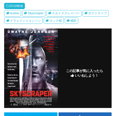
2018映画
review
Skyscraper
スカイスクレイパー
ダクトテープ
ドウェインジョンソン
ロック様
感想
この記事が気に入ったら
いいねしよう！