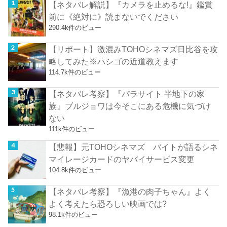
【ネタバレ解説】『カメラを止めるな!』鑑賞
前に《絶対に》読まないでください
290.4k件のビュー
【リポート】激混みTOHOシネマズ日比谷を攻
略してみた※ハシゴの近道教えます
114.7k件のビュー
【ネタバレ考察】『パラサイト 半地下の家
族』ブルジョワは今そこにある危機に気づけ
ない
111k件のビュー
【悲報】元TOHOシネマズ バイトが語るシネ
マイレージカードのヤバイサービス変更
104.8k件のビュー
【ネタバレ考察】『漁港の肉子ちゃん』よく
よく考えたら恐ろしい映画では?
98.1k件のビュー