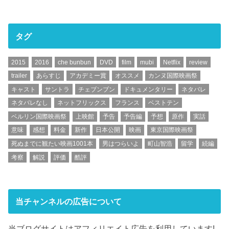
タグ
2015
2016
che bunbun
DVD
film
mubi
Netflix
review
trailer
あらすじ
アカデミー賞
オススメ
カンヌ国際映画祭
キャスト
サントラ
チェブンブン
ドキュメンタリー
ネタバレ
ネタバレなし
ネットフリックス
フランス
ベストテン
ベルリン国際映画祭
上映館
予告
予告編
予想
原作
実話
意味
感想
料金
新作
日本公開
映画
東京国際映画祭
死ぬまでに観たい映画1001本
男はつらいよ
町山智浩
留学
続編
考察
解説
評価
酷評
当チャンネルの広告について
当ブログサイトはアフィリエイト広告を利用しています!