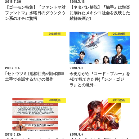
2018.7.20
2018.3.12
【ゴーモン特集】『ファントマ対
【ネタバレ解説】『触手』は悦楽
ファントマ』水曜日のダウンタウ
に溺れたメキシコ社会を反映した
ン系のオチに驚愕
難解映画だ!
2018映画
2018映画
2024.9.6
2018.9.6
｢セトウツミ｣池松壮亮×菅田将暉
今更ながら『コード・ブルー』を
土手で会話するだけの傑作
4Dで観てきた件(『シン・ゴジ
ラ』との意外…
2018映画
2018映画
2018.3.26
2018.9.4