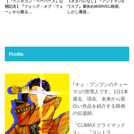
【『ペンタゴン・ペーパーズ』公
【ネタバレなし】『アントマン&
開記念】『フォッグ・オブ・ウォ
ワスプ』箸休めMARVEL映画、
ー』から観る…
しかし最後…
Profile
｢チェ・ブンブンのティー
マ｣の管理人です。1日1本
過去、現在、未来から面
白い作品を紹介する映画
の伝道師。
『CLIMAX クライマック
ス』、『コントラ