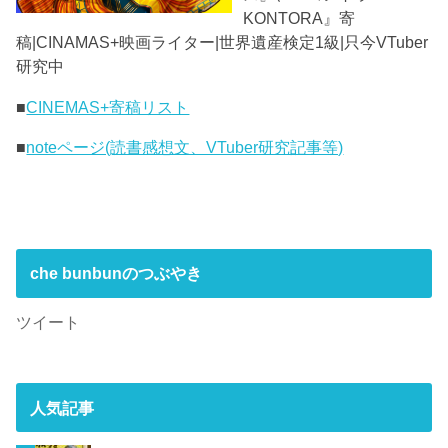
KONTORA』寄
稿|CINAMAS+映画ライター|世界遺産検定1級|只今VTuber
研究中
■
CINEMAS+寄稿リスト
■
noteページ(読書感想文、VTuber研究記事等)
che bunbunのつぶやき
ツイート
人気記事