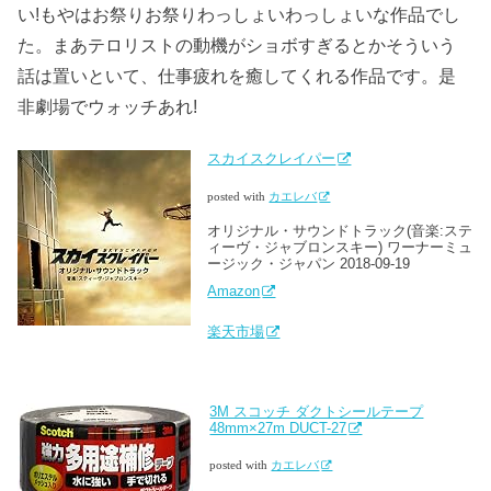
い!もやはお祭りお祭りわっしょいわっしょいな作品でし
た。まあテロリストの動機がショボすぎるとかそういう
話は置いといて、仕事疲れを癒してくれる作品です。是
非劇場でウォッチあれ!
スカイスクレイパー
posted with
カエレバ
オリジナル・サウンドトラック(音楽:ステ
ィーヴ・ジャブロンスキー) ワーナーミュ
ージック・ジャパン 2018-09-19
Amazon
楽天市場
3M スコッチ ダクトシールテープ
48mm×27m DUCT-27
posted with
カエレバ