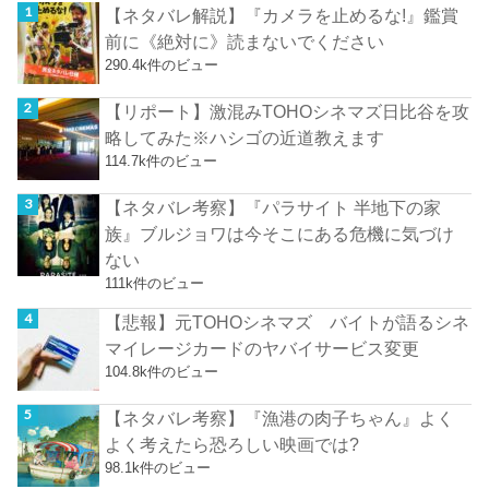
【ネタバレ解説】『カメラを止めるな!』鑑賞
前に《絶対に》読まないでください
290.4k件のビュー
【リポート】激混みTOHOシネマズ日比谷を攻
略してみた※ハシゴの近道教えます
114.7k件のビュー
【ネタバレ考察】『パラサイト 半地下の家
族』ブルジョワは今そこにある危機に気づけ
ない
111k件のビュー
【悲報】元TOHOシネマズ バイトが語るシネ
マイレージカードのヤバイサービス変更
104.8k件のビュー
【ネタバレ考察】『漁港の肉子ちゃん』よく
よく考えたら恐ろしい映画では?
98.1k件のビュー