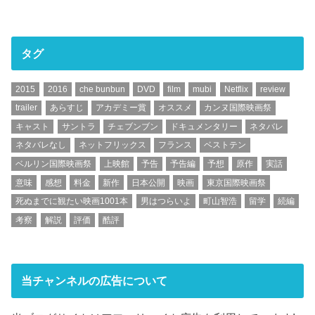
タグ
2015
2016
che bunbun
DVD
film
mubi
Netflix
review
trailer
あらすじ
アカデミー賞
オススメ
カンヌ国際映画祭
キャスト
サントラ
チェブンブン
ドキュメンタリー
ネタバレ
ネタバレなし
ネットフリックス
フランス
ベストテン
ベルリン国際映画祭
上映館
予告
予告編
予想
原作
実話
意味
感想
料金
新作
日本公開
映画
東京国際映画祭
死ぬまでに観たい映画1001本
男はつらいよ
町山智浩
留学
続編
考察
解説
評価
酷評
当チャンネルの広告について