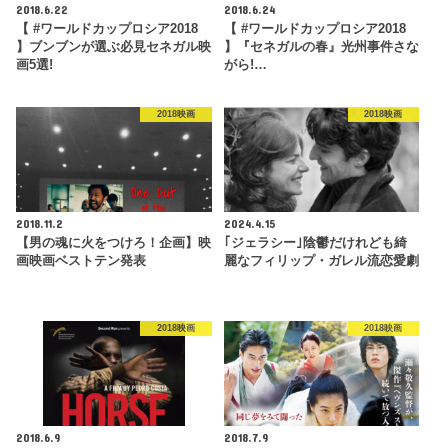
2018.6.22
2018.6.24
【 #ワールドカップロシア2018
【 #ワールドカップロシア2018
】ブンブンが選ぶ必見セネガル映
】『セネガルの春』光州事件さな
画5選!
がら!…
2018映画
2018映画
2018.11.2
2024.4.15
【男の魂に火をつけろ！企画】映
｢ジェラシー｣陰鬱だけれども綺
画映画ベストテン発表
麗なフィリップ・ガレル流恋愛劇
2018映画
2018映画
2018.6.9
2018.7.9