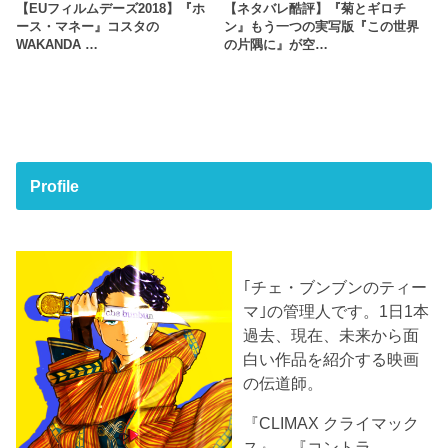
【EUフィルムデーズ2018】『ホ
【ネタバレ酷評】『菊とギロチ
ース・マネー』コスタの
ン』もう一つの実写版『この世界
WAKANDA …
の片隅に』が空…
Profile
｢チェ・ブンブンのティー
マ｣の管理人です。1日1本
過去、現在、未来から面
白い作品を紹介する映画
の伝道師。
『CLIMAX クライマック
ス』、『コントラ