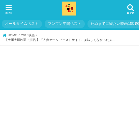
menu
search
オールタイムベスト
ブンブン年間ベスト
死ぬまでに観たい映画1001
HOME
2018映画
【土屋太鳳映画に挑戦!】『人狼ゲーム ビーストサイド』美味しくなかったぉ...