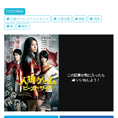
2018映画
人狼ゲーム ビーストサイド
土屋太鳳
感想
演技
累
酷評
この記事が気に入ったら
いいねしよう！