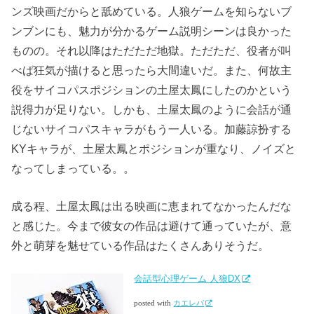
ンズ映画だからと舐めている。人狼ゲームを知らないブ
ンブンにも、魅力が分かるゲーム説明シーンは良かった
ものの。それ以降はただただ地獄。ただただ、役者が叫
べば狂気が描けると思ったら大間違いだ。また、何故主
役をサイコパスポジションの土屋太鳳にしたのかという
説得力が足りない。しかも、土屋太鳳のように会話が通
じないサイコパスキャラがもう一人いる。加藤諒扮する
KYキャラが、土屋太鳳とポジションが重なり、ノイズと
なってしまっている。。
成る程、土屋太鳳は出る映画に恵まれてなかったんだな
と感じた。今まで彼女の作品は避けて通っていたが、意
外と萌芽を魅せている作品はたくさんありそうだ。
会話型心理ゲーム 人狼DX
posted with
カエレバ