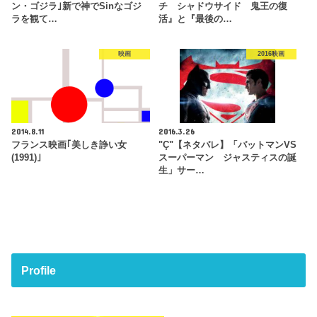
ン・ゴジラ｣新で神でSinなゴジ
チ シャドウサイド 鬼王の復
ラを観て…
活』と『最後の…
映画
2016映画
2014.8.11
2016.3.26
フランス映画｢美しき諍い女
"Ç"【ネタバレ】「バットマンVS
(1991)｣
スーパーマン ジャスティスの誕
生」サー…
Profile