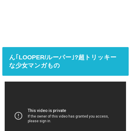
ん｢LOOPER/ルーパー｣?超トリッキー
な少女マンガもの