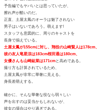
予告編でもヤバいとは思っていたが、
擦れ声が酷いのだ。
正直、土屋太鳳のオーラは魅了されない
男子はいないであろう。萌えます!
スタッフも意図的に、周りのキャストを
長身で揃えている。
土屋太鳳が155cmに対し、翔役の山崎賢人は178cm、
彼の友人竜星涼は183cm桜田通は180cm、
女優さんも山崎紘菜は171cm
と高めである。
撮り方も計算されているため、
土屋太鳳が非常に華奢に見える。
身長差萌えする。
確かに、そんな華奢な役なら弱々しい
声を出すのは妥当かもしれないが、
彼女の場合はやり過ぎである。