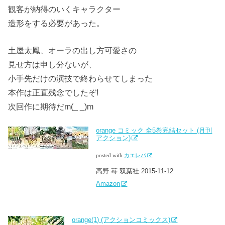
観客が納得のいくキャラクター
造形をする必要があった。
土屋太鳳、オーラの出し方可愛さの
見せ方は申し分ないが、
小手先だけの演技で終わらせてしまった
本作は正直残念でしたぞ!
次回作に期待だm(_ _)m
orange コミック 全5巻完結セット (月刊
アクション)
posted with
カエレバ
高野 苺 双葉社 2015-11-12
Amazon
orange(1) (アクションコミックス)