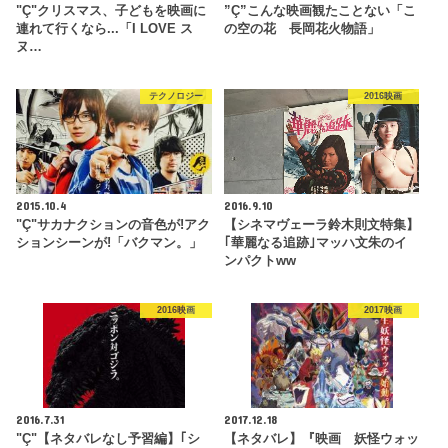
"Ç"クリスマス、子どもを映画に
”Ç”こんな映画観たことない「こ
連れて行くなら...「I LOVE ス
の空の花 長岡花火物語」
ヌ…
テクノロジー
2016映画
2015.10.4
2016.9.10
"Ç"サカナクションの音色が!アク
【シネマヴェーラ鈴木則文特集】
ションシーンが!「バクマン。」
｢華麗なる追跡｣マッハ文朱のイ
ンパクトww
2016映画
2017映画
2016.7.31
2017.12.18
"Ç"【ネタバレなし予習編】｢シ
【ネタバレ】『映画 妖怪ウォッ