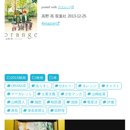
posted with
カエレバ
高野 苺 双葉社 2013-12-25
Amazon
2015映画
映画
本
ORANGE
あらすじ
かわいい
オレンジ
キャスト
マーガレット
土屋太鳳
少女マンガ
山崎紘菜
山崎賢人
感想
桜田通
混雑
竜星涼
評価
身長
身長差萌え
高野苺