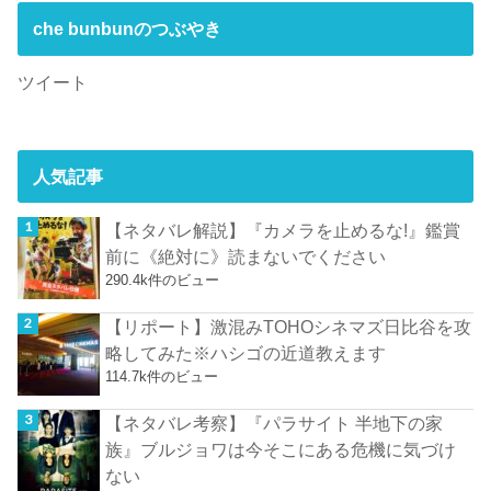
che bunbunのつぶやき
ツイート
人気記事
【ネタバレ解説】『カメラを止めるな!』鑑賞
前に《絶対に》読まないでください
290.4k件のビュー
【リポート】激混みTOHOシネマズ日比谷を攻
略してみた※ハシゴの近道教えます
114.7k件のビュー
【ネタバレ考察】『パラサイト 半地下の家
族』ブルジョワは今そこにある危機に気づけ
ない