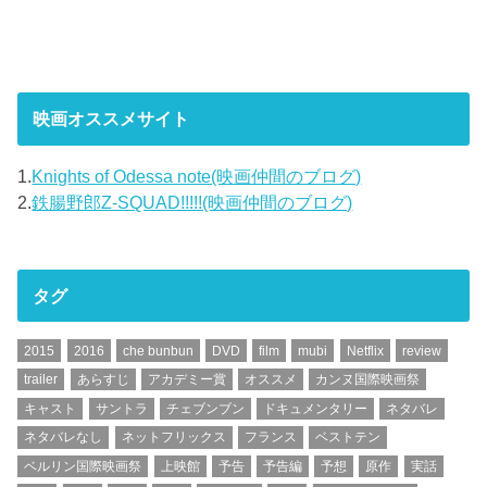
映画オススメサイト
1.
Knights of Odessa note(映画仲間のブログ)
2.
鉄腸野郎Z-SQUAD!!!!!(映画仲間のブログ)
タグ
2015
2016
che bunbun
DVD
film
mubi
Netflix
review
trailer
あらすじ
アカデミー賞
オススメ
カンヌ国際映画祭
キャスト
サントラ
チェブンブン
ドキュメンタリー
ネタバレ
ネタバレなし
ネットフリックス
フランス
ベストテン
ベルリン国際映画祭
上映館
予告
予告編
予想
原作
実話