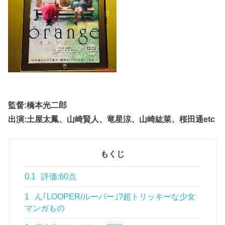
監督:橋本光二郎
出演:土屋太鳳、山崎賢人、竜星涼、山崎紘菜、桜田通etc
もくじ
0.1
評価:60点
1
ん｢LOOPER/ルーパー｣?超トリッキーな少女
マンガもの