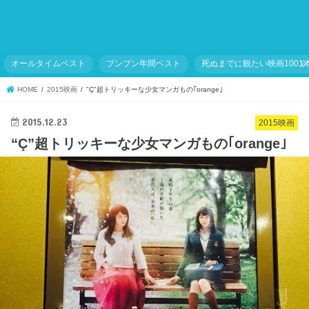
オールタイムベスト
ブンブン年間ベスト
死ぬまでに観たい映画1001
HOME
2015映画
"Ç"超トリッキーな少女マンガもの｢orange｣
2015.12.23
2015映画
“Ç”超トリッキーな少女マンガもの｢orange｣