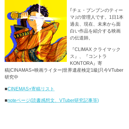
｢チェ・ブンブンのティー
マ｣の管理人です。1日1本
過去、現在、未来から面
白い作品を紹介する映画
の伝道師。
『CLIMAX クライマック
ス』、『コントラ
KONTORA』寄
稿|CINAMAS+映画ライター|世界遺産検定1級|只今VTuber
研究中
■
CINEMAS+寄稿リスト
■
noteページ(読書感想文、VTuber研究記事等)