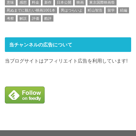
意味
感想
料金
新作
日本公開
映画
東京国際映画祭
死ぬまでに観たい映画1001本
男はつらいよ
町山智浩
留学
続編
考察
解説
評価
酷評
当チャンネルの広告について
当ブログサイトはアフィリエイト広告を利用しています!