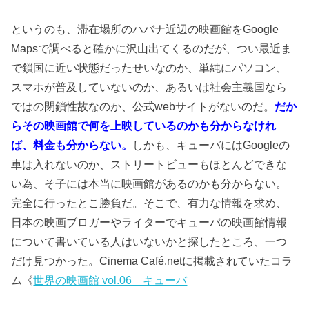
というのも、滞在場所のハバナ近辺の映画館をGoogle
Mapsで調べると確かに沢山出てくるのだが、つい最近ま
で鎖国に近い状態だったせいなのか、単純にパソコン、
スマホが普及していないのか、あるいは社会主義国なら
ではの閉鎖性故なのか、公式webサイトがないのだ。
だか
らその映画館で何を上映しているのかも分からなけれ
ば、料金も分からない。
しかも、キューバにはGoogleの
車は入れないのか、ストリートビューもほとんどできな
い為、そ子には本当に映画館があるのかも分からない。
完全に行ったとこ勝負だ。そこで、有力な情報を求め、
日本の映画ブロガーやライターでキューバの映画館情報
について書いている人はいないかと探したところ、一つ
だけ見つかった。Cinema Café.netに掲載されていたコラ
ム《
世界の映画館 vol.06 キューバ