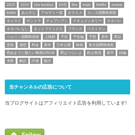
2015
2016
che bunbun
DVD
film
mubi
Netflix
review
trailer
あらすじ
アカデミー賞
オススメ
カンヌ国際映画祭
キャスト
サントラ
チェブンブン
ドキュメンタリー
ネタバレ
ネタバレなし
ネットフリックス
フランス
ベストテン
ベルリン国際映画祭
上映館
予告
予告編
予想
原作
実話
意味
感想
料金
新作
日本公開
映画
東京国際映画祭
死ぬまでに観たい映画1001本
男はつらいよ
町山智浩
留学
続編
考察
解説
評価
酷評
当チャンネルの広告について
当ブログサイトはアフィリエイト広告を利用しています!