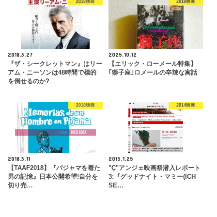
2018映画
2018映画
2018.3.27
2025.10.12
『ザ・シークレットマン』はリー
【エリック・ローメール特集】
アム・ニーソンは48時間で標的
｢獅子座｣ロメールの辛辣な寓話
を倒せるのか?
2018映画
2014映画
2018.3.11
2015.1.25
【TAAF2018】『パジャマを着た
"Ç"アンジェ映画祭潜入レポート
男の記憶』日本公開希望!自分を
3:『グッドナイト・マミー(ICH
切り売…
SE…