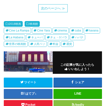
次のページへ ≫
2018映画
映画館
Cine La Rampa
Cine Yara
cinema
cuba
havana
La Habana
キューバ
チェ・ゲバラ
ハバナ
世界の映画館
人民ペソ
料金
通貨
この記事が気に入ったら
いいねしよう！
ツイート
シェア
はてブ
LINE
1
Pocket
feedly