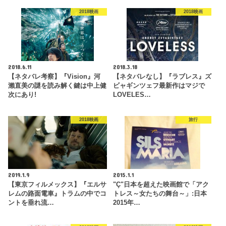
2018映画
2018映画
2018.6.11
2018.3.18
【ネタバレ考察】『Vision』河
【ネタバレなし】『ラブレス』ズ
瀨直美の謎を読み解く鍵は中上健
ビャギンツェフ最新作はマジで
次にあり!
LOVELES…
2018映画
旅行
2019.1.9
2015.1.1
【東京フィルメックス】『エルサ
"Ç"日本を超えた映画館で「アク
レムの路面電車』トラムの中でコ
トレス～女たちの舞台～」:日本
ントを垂れ流…
2015年…