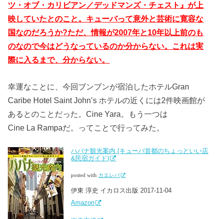
ツ・オブ・カリビアン／デッドマンズ・チェスト』が上
映していたとのこと。キューバって意外と芸術に寛容な
国なのだろうか?ただ、情報が2007年と10年以上前のも
のなので今はどうなっているのか分からない。これは実
際に入るまで、分からない。
幸運なことに、今回ブンブンが宿泊したホテルGran
Caribe Hotel Saint John’s ホテルの近くには2件映画館が
あるとのことだった。Cine Yara。もう一つは
Cine La Rampaだ。ってことで行ってみた。
ハバナ観光案内 (キューバ首都のちょっといい店
&民宿ガイド)
posted with
カエレバ
伊東 淳史 イカロス出版 2017-11-04
Amazon