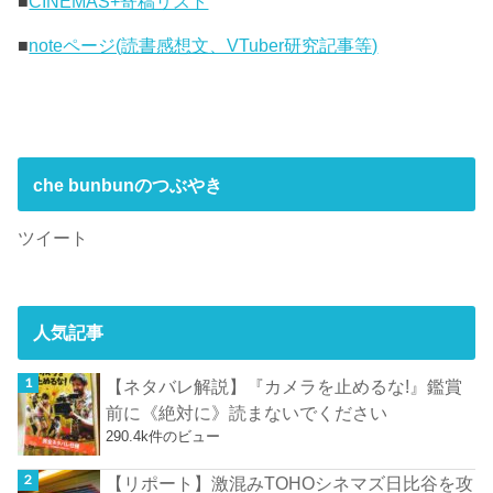
■
CINEMAS+寄稿リスト
■
noteページ(読書感想文、VTuber研究記事等)
che bunbunのつぶやき
ツイート
人気記事
【ネタバレ解説】『カメラを止めるな!』鑑賞
前に《絶対に》読まないでください
290.4k件のビュー
【リポート】激混みTOHOシネマズ日比谷を攻