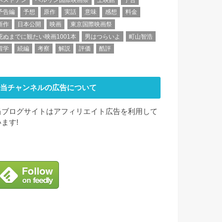
予告編
予想
原作
実話
意味
感想
料金
新作
日本公開
映画
東京国際映画祭
死ぬまでに観たい映画1001本
男はつらいよ
町山智浩
留学
続編
考察
解説
評価
酷評
当チャンネルの広告について
当ブログサイトはアフィリエイト広告を利用して
います!