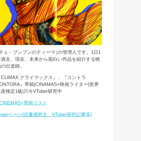
｢チェ・ブンブンのティーマ｣の管理人です。1日1
本過去、現在、未来から面白い作品を紹介する映
画の伝道師。
『CLIMAX クライマックス』、『コントラ
ONTORA』寄稿|CINAMAS+映画ライター|世界
産検定1級|只今VTuber研究中
CINEMAS+寄稿リスト
noteページ(読書感想文、VTuber研究記事等)