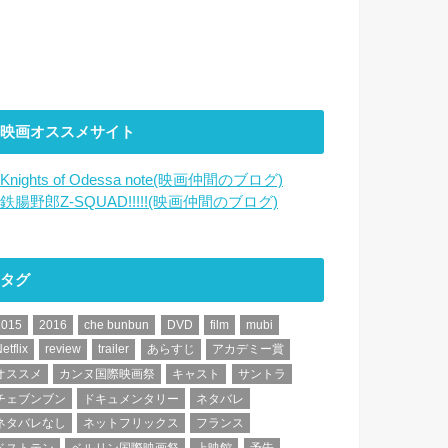
映画オススメサイト
Knights of Odessa note(映画仲間のブログ)
鉄腸野郎Z-SQUAD!!!!!(映画仲間のブログ)
タグ
2015
2016
che bunbun
DVD
film
mubi
etflix
review
trailer
あらすじ
アカデミー賞
オススメ
カンヌ国際映画祭
キャスト
サントラ
チェブンブン
ドキュメンタリー
ネタバレ
ネタバレなし
ネットフリックス
フランス
ベストテン
ベルリン国際映画祭
上映館
予告