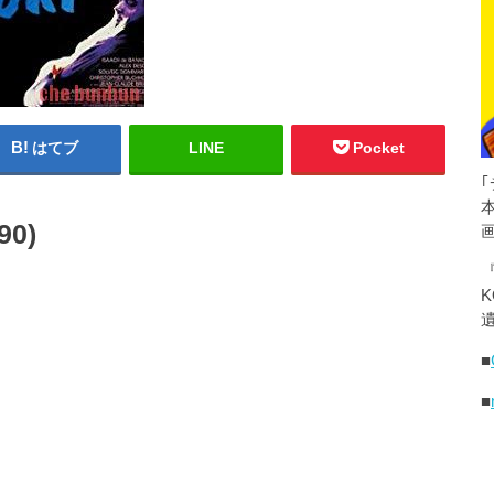
はてブ
LINE
Pocket
0)
K
遺
■
■