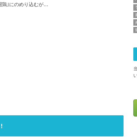
闘鶏｣にのめり込むが…
!