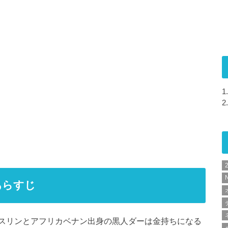
1.
2.
N
あらすじ
スリンとアフリカベナン出身の黒人ダーは金持ちになる