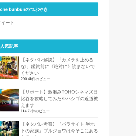
che bunbunのつぶやき
ツイート
人気記事
【ネタバレ解説】『カメラを止める
な!』鑑賞前に《絶対に》読まないで
ください
290.4k件のビュー
【リポート】激混みTOHOシネマズ日
比谷を攻略してみた※ハシゴの近道教
えます
114.7k件のビュー
【ネタバレ考察】『パラサイト 半地
下の家族』ブルジョワは今そこにある