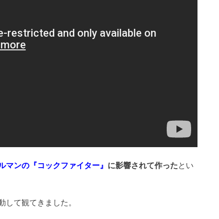
ルマンの『コックファイター』
に影響されて作った
とい
動して観てきました。