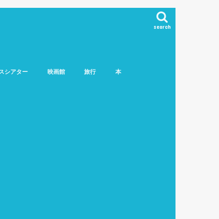
search
スシアター
映画館
旅行
本