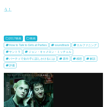
う！
2017映画
映画
How to Talk to Girls at Parties
soundtrack
エルファニング
サントラ
ジョン・キャメロン・ミッチェル
パーティで女の子に話しかけるには
原作
感想
解説
評価