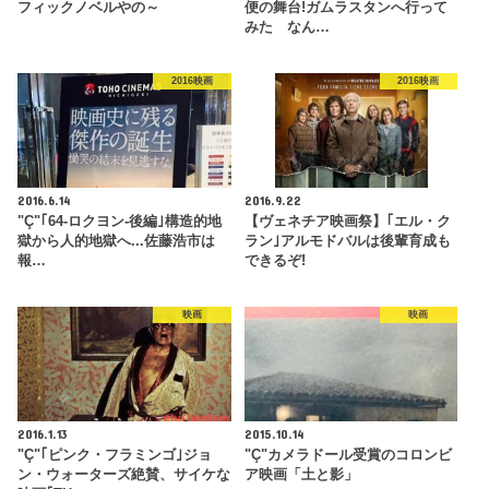
フィックノベルやの～
便の舞台!ガムラスタンへ行って
みた なん…
2016映画
2016映画
2016.6.14
2016.9.22
"Ç"｢64-ロクヨン-後編｣構造的地
【ヴェネチア映画祭】｢エル・ク
獄から人的地獄へ...佐藤浩市は
ラン｣アルモドバルは後輩育成も
報…
できるぞ!
映画
映画
2016.1.13
2015.10.14
"Ç"｢ピンク・フラミンゴ｣ジョ
"Ç"カメラドール受賞のコロンビ
ン・ウォーターズ絶賛、サイケな
ア映画「土と影」