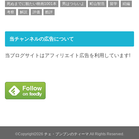
死ぬまでに観たい映画1001本
男はつらいよ
町山智浩
留学
続編
考察
解説
評価
酷評
当チャンネルの広告について
当ブログサイトはアフィリエイト広告を利用しています!
©Copyright2026
チェ・ブンブンのティーマ
.All Rights Reserved.