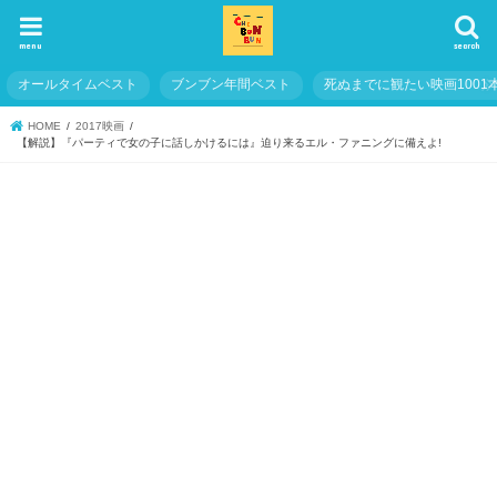
menu
search
オールタイムベスト
ブンブン年間ベスト
死ぬまでに観たい映画1001
HOME
2017映画
【解説】『パーティで女の子に話しかけるには』迫り来るエル・ファニングに備えよ!