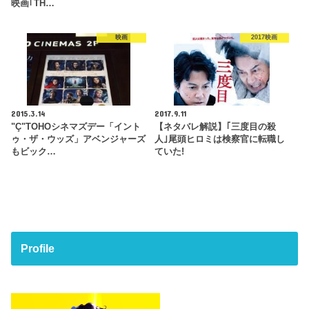
映画｢TH…
映画
2017映画
2015.3.14
2017.9.11
"Ç"TOHOシネマズデー「イント
【ネタバレ解説】｢三度目の殺
ゥ・ザ・ウッズ」アベンジャーズ
人｣尾頭ヒロミは検察官に転職し
もビック…
ていた!
Profile