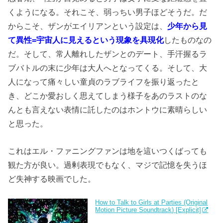
くようになる。それこそ、弱っちい男子ほどそうだ。だ
からこそ、ザンがエイリアンという設定は、
少年から見
て異性=宇宙人に見えるという現象を具現化
したものなの
だ。そして、常人離れしたザンとのデート、手汗握るラ
ブバトルの末に少年は大人へとなってくる。そして、大
人になって痛々しい童貞のラブライフを振り返ったと
き、どこか愛おしく思えてしまう様子をあのラストのな
んとも言えない表情に託したのはホントウに素晴らしい
と思った。
これはエル・ファニングファンは地を這いつくばっても
観た方が良い。過剰表現でもなく、マジで記憶を失うほ
ど失神する映画でした。
How to Talk to Girls at Parties (Original
Motion Picture Soundtrack) [Explicit]