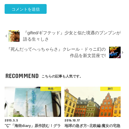
『gifted/ギフテッド』少女と似た境遇のブンブンが
語る生々しさ
『死んだってへっちゃらさ』クレール・ドゥニ幻の
作品を新文芸座で!
RECOMMEND
こちらの記事も人気です。
映画
旅行
2015.5.5
2016.10.17
"Ç"「海街diary」原作読む！グラ
地球の急ぎ方~北欧編:魔女の宅急