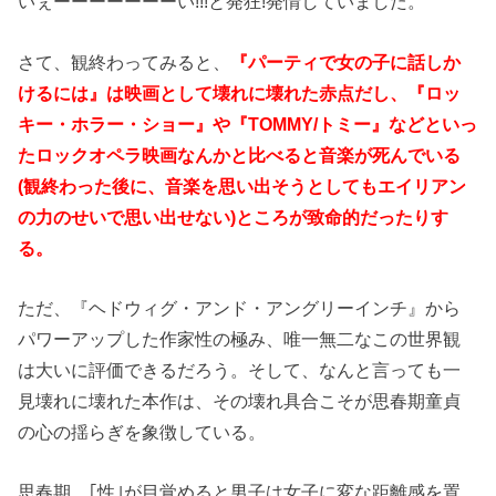
いぇーーーーーーーい!!!と発狂!発情していました。
さて、観終わってみると、
『パーティで女の子に話しか
けるには』は映画として壊れに壊れた赤点だし、『ロッ
キー・ホラー・ショー』や『TOMMY/トミー』などといっ
たロックオペラ映画なんかと比べると音楽が死んでいる
(観終わった後に、音楽を思い出そうとしてもエイリアン
の力のせいで思い出せない)ところが致命的だったりす
る。
ただ、『ヘドウィグ・アンド・アングリーインチ』から
パワーアップした作家性の極み、唯一無二なこの世界観
は大いに評価できるだろう。そして、なんと言っても一
見壊れに壊れた本作は、その壊れ具合こそが思春期童貞
の心の揺らぎを象徴している。
思春期、｢性｣が目覚めると男子は女子に変な距離感を置