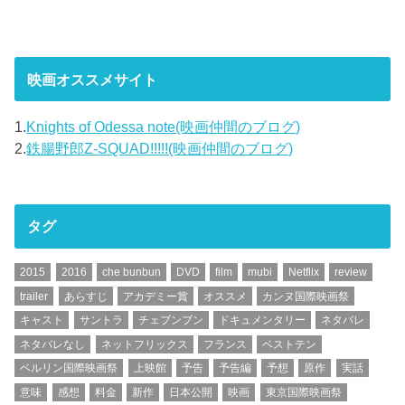
映画オススメサイト
1.
Knights of Odessa note(映画仲間のブログ)
2.
鉄腸野郎Z-SQUAD!!!!!(映画仲間のブログ)
タグ
2015
2016
che bunbun
DVD
film
mubi
Netflix
review
trailer
あらすじ
アカデミー賞
オススメ
カンヌ国際映画祭
キャスト
サントラ
チェブンブン
ドキュメンタリー
ネタバレ
ネタバレなし
ネットフリックス
フランス
ベストテン
ベルリン国際映画祭
上映館
予告
予告編
予想
原作
実話
意味
感想
料金
新作
日本公開
映画
東京国際映画祭