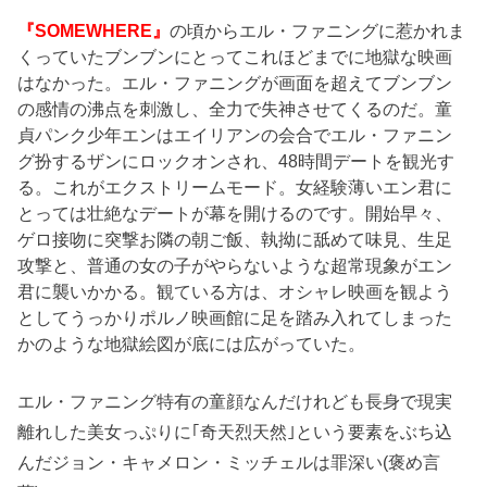
『SOMEWHERE』
の頃からエル・ファニングに惹かれま
くっていたブンブンにとってこれほどまでに地獄な映画
はなかった。エル・ファニングが画面を超えてブンブン
の感情の沸点を刺激し、全力で失神させてくるのだ。童
貞パンク少年エンはエイリアンの会合でエル・ファニン
グ扮するザンにロックオンされ、48時間デートを観光す
る。これがエクストリームモード。女経験薄いエン君に
とっては壮絶なデートが幕を開けるのです。開始早々、
ゲロ接吻に突撃お隣の朝ご飯、執拗に舐めて味見、生足
攻撃と、普通の女の子がやらないような超常現象がエン
君に襲いかかる。観ている方は、オシャレ映画を観よう
としてうっかりポルノ映画館に足を踏み入れてしまった
かのような地獄絵図が底には広がっていた。
エル・ファニング特有の童顔なんだけれども長身で現実
離れした美女っぷりに｢奇天烈天然｣という要素をぶち込
んだジョン・キャメロン・ミッチェルは罪深い(褒め言