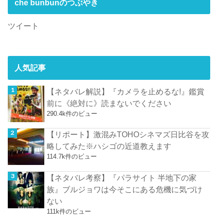
che bunbunのつぶやき
ツイート
人気記事
【ネタバレ解説】『カメラを止めるな!』鑑賞
前に《絶対に》読まないでください
290.4k件のビュー
【リポート】激混みTOHOシネマズ日比谷を攻
略してみた※ハシゴの近道教えます
114.7k件のビュー
【ネタバレ考察】『パラサイト 半地下の家
族』ブルジョワは今そこにある危機に気づけ
ない
111k件のビュー