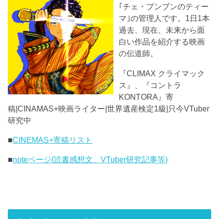
｢チェ・ブンブンのティー
マ｣の管理人です。1日1本
過去、現在、未来から面
白い作品を紹介する映画
の伝道師。
『CLIMAX クライマック
ス』、『コントラ
KONTORA』寄
稿|CINAMAS+映画ライター|世界遺産検定1級|只今VTuber
研究中
■
CINEMAS+寄稿リスト
■
noteページ(読書感想文、VTuber研究記事等)