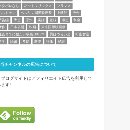
ネタバレなし
ネットフリックス
フランス
ベストテン
ベルリン国際映画祭
上映館
予告
予告編
予想
原作
実話
意味
感想
料金
新作
日本公開
映画
東京国際映画祭
死ぬまでに観たい映画1001本
男はつらいよ
町山智浩
留学
続編
考察
解説
評価
酷評
当チャンネルの広告について
当ブログサイトはアフィリエイト広告を利用して
います!