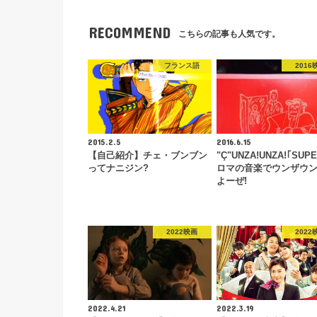
RECOMMEND
こちらの記事も人気です。
フランス語
2016
2015.2.5
2016.6.15
【自己紹介】チェ・ブンブン
"Ç"UNZA!UNZA!｢SUPE
ってナニジン?
ロマの音楽でウンザウ
よーぜ!
2022映画
2022
2022.4.21
2022.3.19