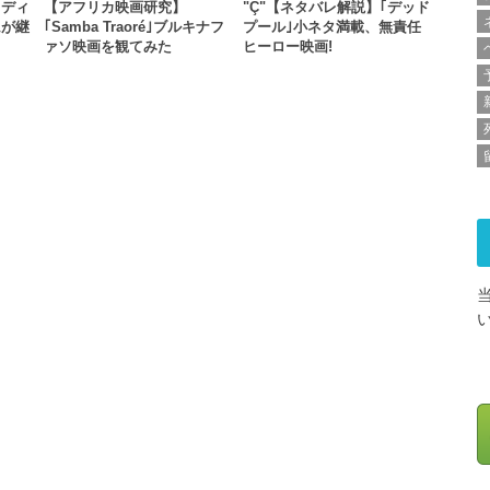
ェディ
【アフリカ映画研究】
"Ç"【ネタバレ解説】｢デッド
ムが継
｢Samba Traoré｣ブルキナフ
プール｣小ネタ満載、無責任
ァソ映画を観てみた
ヒーロー映画!