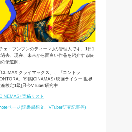
｢チェ・ブンブンのティーマ｣の管理人です。1日1
本過去、現在、未来から面白い作品を紹介する映
画の伝道師。
『CLIMAX クライマックス』、『コントラ
ONTORA』寄稿|CINAMAS+映画ライター|世界
産検定1級|只今VTuber研究中
CINEMAS+寄稿リスト
noteページ(読書感想文、VTuber研究記事等)