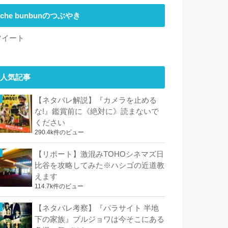
che bunbunのつぶやき
ツイート
人気記事
【ネタバレ解説】『カメラを止める
な!』鑑賞前に《絶対に》読まないで
ください
290.4k件のビュー
【リポート】激混みTOHOシネマズ日
比谷を攻略してみた※ハシゴの近道教
えます
114.7k件のビュー
【ネタバレ考察】『パラサイト 半地
下の家族』ブルジョワは今そこにある