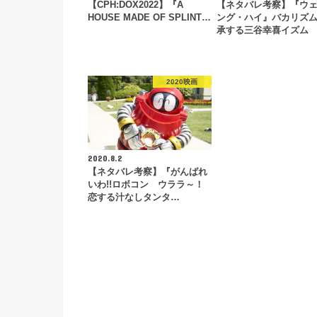
【CPH:DOX2022】『A
【ネタバレ考察】『ウ
HOUSE MADE OF SPLINT…
ング・ハイ』バカリズ
承する三谷幸喜イズム
2020映画
2020.8.2
【ネタバレ考察】『がんばれ
いわ!!ロボコン ウララ～！
恋する汁なしタンタ…