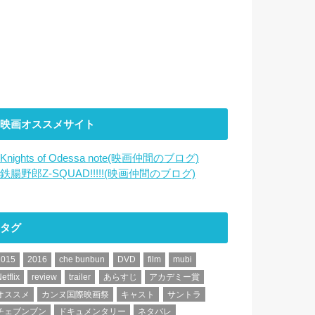
映画オススメサイト
Knights of Odessa note(映画仲間のブログ)
鉄腸野郎Z-SQUAD!!!!!(映画仲間のブログ)
タグ
2015
2016
che bunbun
DVD
film
mubi
etflix
review
trailer
あらすじ
アカデミー賞
オススメ
カンヌ国際映画祭
キャスト
サントラ
チェブンブン
ドキュメンタリー
ネタバレ