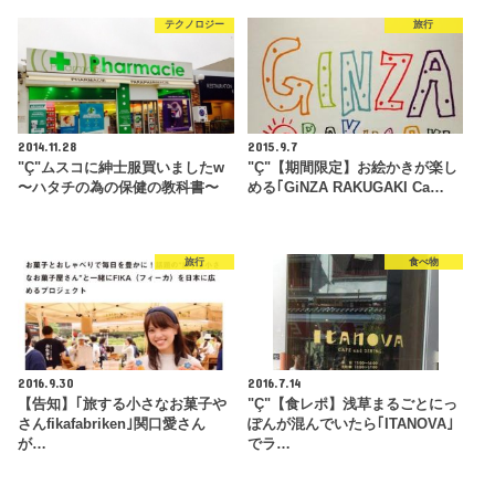
テクノロジー
旅行
2014.11.28
2015.9.7
"Ç"ムスコに紳士服買いましたw
"Ç"【期間限定】お絵かきが楽し
〜ハタチの為の保健の教科書〜
める｢GiNZA RAKUGAKI Ca…
旅行
食べ物
2016.9.30
2016.7.14
【告知】｢旅する小さなお菓子や
"Ç"【食レポ】浅草まるごとにっ
さんfikafabriken｣関口愛さん
ぽんが混んでいたら｢ITANOVA｣
が…
でラ…