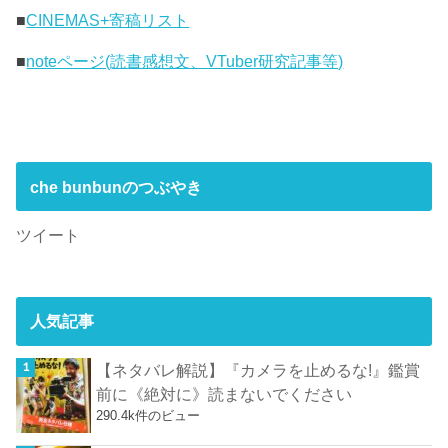
■
CINEMAS+寄稿リスト
■
noteページ(読書感想文、VTuber研究記事等)
che bunbunのつぶやき
ツイート
人気記事
【ネタバレ解説】『カメラを止めるな!』鑑賞
前に《絶対に》読まないでください
290.4k件のビュー