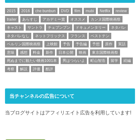
2015
2016
che bunbun
DVD
film
mubi
Netflix
review
trailer
あらすじ
アカデミー賞
オススメ
カンヌ国際映画祭
キャスト
サントラ
チェブンブン
ドキュメンタリー
ネタバレ
ネタバレなし
ネットフリックス
フランス
ベストテン
ベルリン国際映画祭
上映館
予告
予告編
予想
原作
実話
意味
感想
料金
新作
日本公開
映画
東京国際映画祭
死ぬまでに観たい映画1001本
男はつらいよ
町山智浩
留学
続編
考察
解説
評価
酷評
当チャンネルの広告について
当ブログサイトはアフィリエイト広告を利用しています!