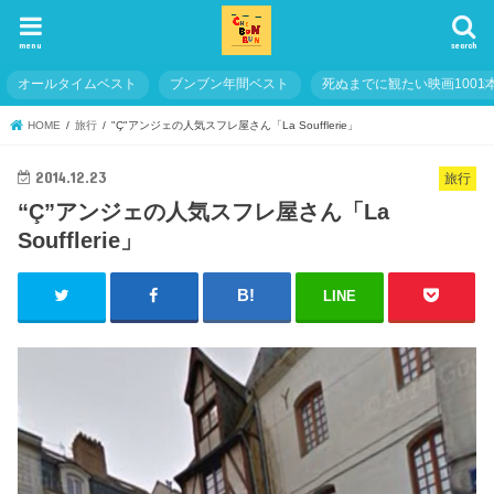
menu
search
オールタイムベスト
ブンブン年間ベスト
死ぬまでに観たい映画1001
HOME
旅行
"Ç"アンジェの人気スフレ屋さん「La Soufflerie」
2014.12.23
旅行
“Ç”アンジェの人気スフレ屋さん「La
Soufflerie」
LINE