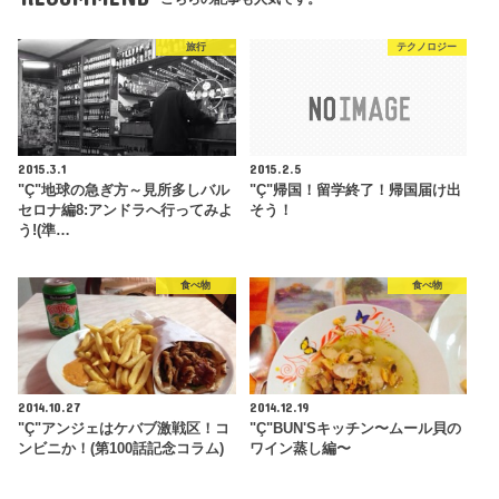
旅行
テクノロジー
2015.3.1
2015.2.5
"Ç"地球の急ぎ方～見所多しバル
"Ç"帰国！留学終了！帰国届け出
セロナ編8:アンドラへ行ってみよ
そう！
う!(準…
食べ物
食べ物
2014.10.27
2014.12.19
"Ç"アンジェはケバブ激戦区！コ
"Ç"BUN'Sキッチン〜ムール貝の
ンビニか！(第100話記念コラム)
ワイン蒸し編〜