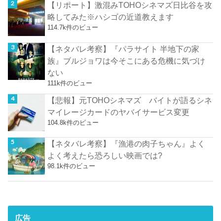
【リポート】激混みTOHOシネマズ日比谷を攻
略してみた※ハシゴの近道教えます
114.7k件のビュー
【ネタバレ考察】『パラサイト 半地下の家
族』ブルジョワは今そこにある危機に気づけ
ない
111k件のビュー
【悲報】元TOHOシネマズ バイトが語るシネ
マイレージカードのヤバイサービス変更
104.8k件のビュー
【ネタバレ考察】『漁港の肉子ちゃん』よく
よく考えたら恐ろしい映画では?
98.1k件のビュー
広告