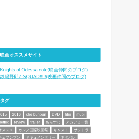
映画オススメサイト
Knights of Odessa note(映画仲間のブログ)
鉄腸野郎Z-SQUAD!!!!!(映画仲間のブログ)
タグ
2015
2016
che bunbun
DVD
film
mubi
etflix
review
trailer
あらすじ
アカデミー賞
オススメ
カンヌ国際映画祭
キャスト
サントラ
チェブンブン
ドキュメンタリー
ネタバレ