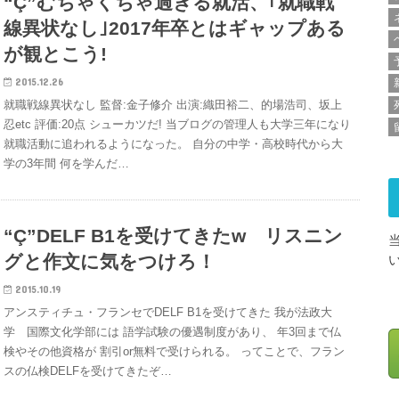
“Ç”むちゃくちゃ過ぎる就活、｢就職戦
線異状なし｣2017年卒とはギャップある
が観とこう!
2015.12.26
就職戦線異状なし 監督:金子修介 出演:織田裕二、的場浩司、坂上
忍etc 評価:20点 シューカツだ! 当ブログの管理人も大学三年になり
就職活動に追われるようになった。 自分の中学・高校時代から大
学の3年間 何を学んだ…
“Ç”DELF B1を受けてきたw リスニン
グと作文に気をつけろ！
2015.10.19
アンスティチュ・フランセでDELF B1を受けてきた 我が法政大
学 国際文化学部には 語学試験の優遇制度があり、 年3回まで仏
検やその他資格が 割引or無料で受けられる。 ってことで、フラン
スの仏検DELFを受けてきたぞ…