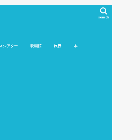
search
スシアター
映画館
旅行
本