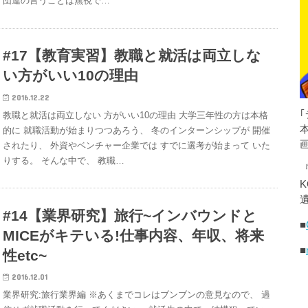
団連の言うことは無視で…
#17【教育実習】教職と就活は両立しな
い方がいい10の理由
2016.12.22
教職と就活は両立しない 方がいい10の理由 大学三年性の方は本格
的に 就職活動が始まりつつあろう、 冬のインターンシップが 開催
されたり、 外資やベンチャー企業では すでに選考が始まって いた
りする。 そんな中で、 教職…
K
遺
#14【業界研究】旅行~インバウンドと
■
MICEがキテいる!仕事内容、年収、将来
■
性etc~
2016.12.01
業界研究:旅行業界編 ※あくまでコレはブンブンの意見なので、 過