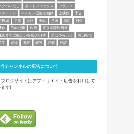
ネタバレなし
ネットフリックス
フランス
ベストテン
ベルリン国際映画祭
上映館
予告
予告編
予想
原作
実話
意味
感想
料金
新作
日本公開
映画
東京国際映画祭
死ぬまでに観たい映画1001本
男はつらいよ
町山智浩
留学
続編
考察
解説
評価
酷評
当チャンネルの広告について
当ブログサイトはアフィリエイト広告を利用して
います!