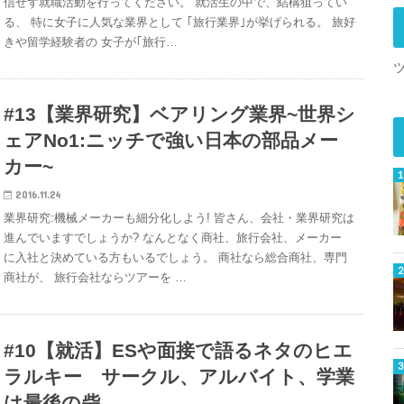
信せず就職活動を行ってください。 就活生の中で、結構狙ってい
る、 特に女子に人気な業界として ｢旅行業界｣が挙げられる。 旅好
きや留学経験者の 女子が｢旅行…
#13【業界研究】ベアリング業界~世界シ
ェアNo1:ニッチで強い日本の部品メー
カー~
2016.11.24
業界研究:機械メーカーも細分化しよう! 皆さん、会社・業界研究は
進んでいますでしょうか? なんとなく商社、旅行会社、メーカー
に入社と決めている方もいるでしょう。 商社なら総合商社、専門
商社が、 旅行会社ならツアーを …
#10【就活】ESや面接で語るネタのヒエ
ラルキー サークル、アルバイト、学業
は最後の砦