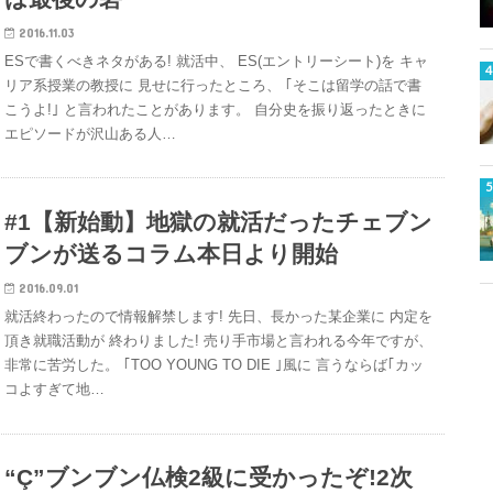
2016.11.03
ESで書くべきネタがある! 就活中、 ES(エントリーシート)を キャ
リア系授業の教授に 見せに行ったところ、 ｢そこは留学の話で書
こうよ!｣ と言われたことがあります。 自分史を振り返ったときに
エピソードが沢山ある人…
#1【新始動】地獄の就活だったチェブン
ブンが送るコラム本日より開始
2016.09.01
就活終わったので情報解禁します! 先日、長かった某企業に 内定を
頂き就職活動が 終わりました! 売り手市場と言われる今年ですが、
非常に苦労した。 ｢TOO YOUNG TO DIE ｣風に 言うならば｢カッ
コよすぎて地…
“Ç”ブンブン仏検2級に受かったぞ!2次