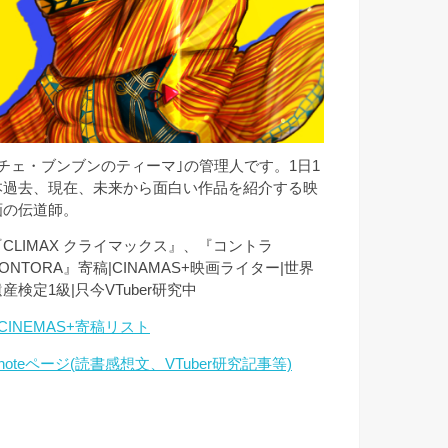
｢チェ・ブンブンのティーマ｣の管理人です。1日1
本過去、現在、未来から面白い作品を紹介する映
画の伝道師。
『CLIMAX クライマックス』、『コントラ
ONTORA』寄稿|CINAMAS+映画ライター|世界
産検定1級|只今VTuber研究中
CINEMAS+寄稿リスト
noteページ(読書感想文、VTuber研究記事等)