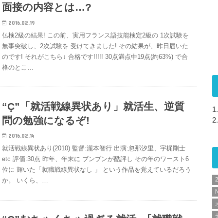
面接の内容とは…?
2016.02.19
仏検2級の結果! この前、実用フランス語技能検定2級の 1次試験を
無事突破し、2次試験を 受けてきました! その結果が、昨日届いた
のです! それがこちら↓ 合格です!!!!! 30点満点中19点(約63%) で合
格のとこ…
“Ç”「就活戦線異状あり」就活生、逆質
1.
問の勉強になるぞ!
2.
2016.02.14
就活戦線異状あり(2010) 監督:瀧本智行 出演:忽那汐里、宇梶剛士
etc 評価:30点 昨年、年末に ブンブンが酷評し その年のワースト6
位に 輝いた「就職戦線異状なし 」 という作品を覚えているだろう
か。 いくら、…
N