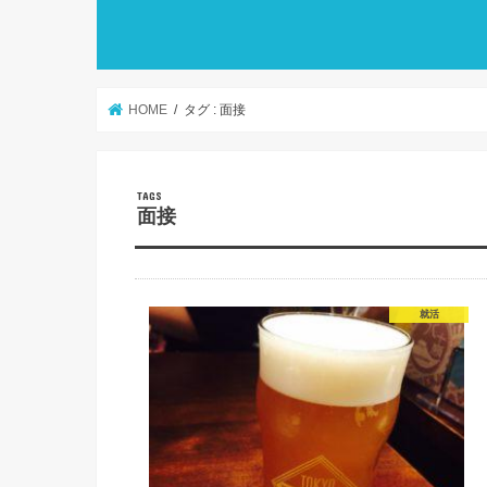
HOME
タグ : 面接
面接
就活