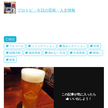
ブロトピ：今日の芸術・人文情報
就活
アルコール
ノミニケーション
呑みニケーション
対策
就職活動
最終面接
潰れない方法
社長面接
酒強い
面接
この記事が気に入ったら
いいねしよう！