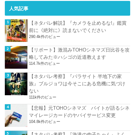
人気記事
【ネタバレ解説】『カメラを止めるな!』鑑賞
前に《絶対に》読まないでください
290.4k件のビュー
【リポート】激混みTOHOシネマズ日比谷を攻
略してみた※ハシゴの近道教えます
114.7k件のビュー
【ネタバレ考察】『パラサイト 半地下の家
族』ブルジョワは今そこにある危機に気づけ
ない
111k件のビュー
【悲報】元TOHOシネマズ バイトが語るシネ
マイレージカードのヤバイサービス変更
104.8k件のビュー
【ネタバレ考察】『漁港の肉子ちゃん』よく