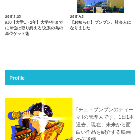
2017.3.23
2017.4.3
#30【大学1・2年】大学4年まで
【お知らせ】ブンブン、社会人に
に単位は取り終えろ!文系の為の
なりました
単位ゲット術
Profile
｢チェ・ブンブンのティー
マ｣の管理人です。1日1本
過去、現在、未来から面
白い作品を紹介する映画
の伝道師。