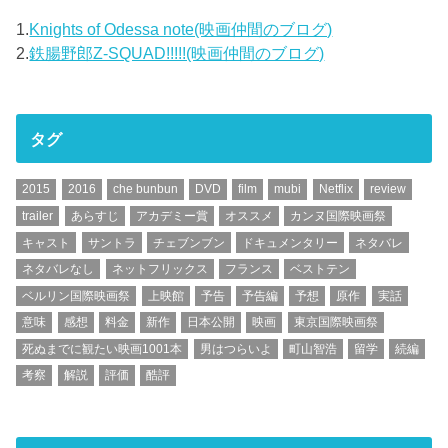
1.
Knights of Odessa note(映画仲間のブログ)
2.
鉄腸野郎Z-SQUAD!!!!!(映画仲間のブログ)
タグ
2015
2016
che bunbun
DVD
film
mubi
Netflix
review
trailer
あらすじ
アカデミー賞
オススメ
カンヌ国際映画祭
キャスト
サントラ
チェブンブン
ドキュメンタリー
ネタバレ
ネタバレなし
ネットフリックス
フランス
ベストテン
ベルリン国際映画祭
上映館
予告
予告編
予想
原作
実話
意味
感想
料金
新作
日本公開
映画
東京国際映画祭
死ぬまでに観たい映画1001本
男はつらいよ
町山智浩
留学
続編
考察
解説
評価
酷評