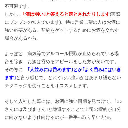
不可避です。
しかし、
｢酒は弱い｣と答えると落とされたりします
(実際
にブンブンの知人でいます)。特に営業志望の人はお酒に
強い必要がある。契約をゲットするためにお酒を交わす
場合があるから。
よっぽど、病気等でアルコール摂取が止められている場
合を除き、お酒は呑めるアピールをした方が良いです。
その際に、
｢人並みには呑めます｣とか｢よく呑みにはいき
ます｣
と言う感じで、どれぐらい強いかはあまり語らない
テクニックを使うことをオススメします。
そして入社した際には、お酒に強い同期を見つけて、｢○○
さんには及びません｣と謙遜することで上司の標的が自分
に向かないよう仕向けるのが一番手っ取り早い方法。