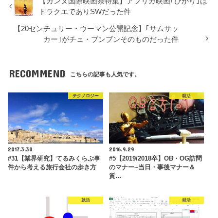
【カンヌ国際映画祭特集】アフリカ映画｢ひかり｣は
ドラクエでありSWだった件
【20センチュリー・ウーマン公開記念】｢サムサッ
カー｣がチェ・ブンブンそのものだった件
RECOMMEND
こちらの記事も人気です。
テクノロジー
就活
2017.3.30
2016.9.29
#31【業界研究】てるみくらぶ事
#5【2019/2018卒】OB・OG訪問
件から考える旅行会社の歩き方
のマナー~当日・事後マナー＆
質…
就活
就活