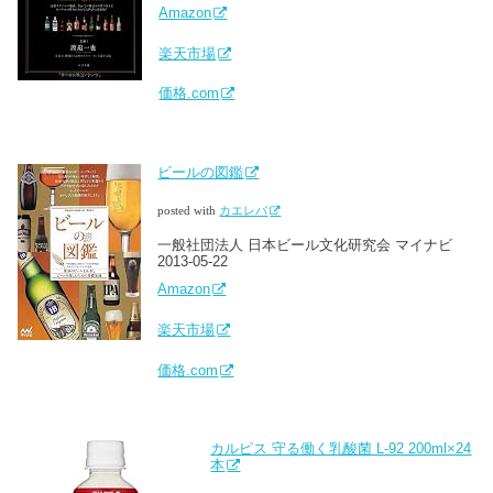
Amazon
楽天市場
価格.com
ビールの図鑑
posted with
カエレバ
一般社団法人 日本ビール文化研究会 マイナビ
2013-05-22
Amazon
楽天市場
価格.com
カルピス 守る働く乳酸菌 L-92 200ml×24
本