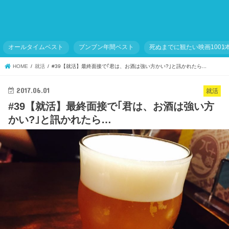
オールタイムベスト
ブンブン年間ベスト
死ぬまでに観たい映画1001
HOME
就活
#39【就活】最終面接で｢君は、お酒は強い方かい?｣と訊かれたら...
2017.06.01
就活
#39【就活】最終面接で｢君は、お酒は強い方
かい?｣と訊かれたら…