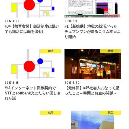
2017.4.20
2016.9.1
#34【教育実習】部活制度は嫌い
#1【新始動】地獄の就活だった
でも部活には顔を出せ!
チェブンブンが送るコラム本日よ
り開始
就活
就活
2017.6.15
2017.7.20
#41インターネット回線契約で
【最終回】#45社会人になって思
NTTとsoftbank光にたらい回しさ
ったこと～時間とお金の関係～
れた話
就活
就活