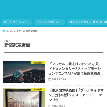
オールタイムベスト
ブンブン年間ベスト
死ぬまでに観たい映画1001
HOME
タグ : 新宿武蔵野館
新宿武蔵野館
2023映画
『マルセル 靴をはいた小さな貝』
ドキュメンタリー?ストップモーシ
ョンアニメ?A24が放つ新感覚映画
2023.06.04
2017映画
【東京国際映画祭】｢プールサイドマ
ン｣は日本版｢スイス・アーミー・マ
ン｣だ!
2017.10.02