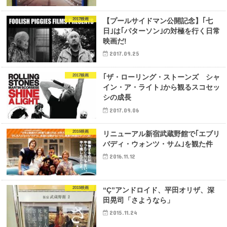
2017映画
【プールサイドマン公開記念】｢七
日｣は｢パターソン｣の対極を行く日常
映画だ!
2017.09.25
2017映画
｢ザ・ローリング・ストーンズ シャ
イン・ア・ライト｣から観るスコセッ
シの成長
2017.09.06
2016映画
リニューアル新宿武蔵野館で｢エブリ
バディ・ウォンツ・サム｣を観た件
2016.11.12
2015映画
“Ç”アンドロイド、平田オリザ、深
田晃司「さようなら」
2015.11.24