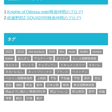
1.
Knights of Odessa note(映画仲間のブログ)
2.
鉄腸野郎Z-SQUAD!!!!!(映画仲間のブログ)
タグ
2015
2016
che bunbun
DVD
film
mubi
Netflix
review
trailer
あらすじ
アカデミー賞
オススメ
カンヌ国際映画祭
キャスト
サントラ
チェブンブン
ドキュメンタリー
ネタバレ
ネタバレなし
ネットフリックス
フランス
ベストテン
ベルリン国際映画祭
上映館
予告
予告編
予想
原作
実話
意味
感想
料金
新作
日本公開
映画
東京国際映画祭
死ぬまでに観たい映画1001本
男はつらいよ
町山智浩
留学
続編
考察
解説
評価
酷評