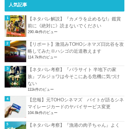
人気記事
【ネタバレ解説】『カメラを止めるな!』鑑賞
前に《絶対に》読まないでください
290.4k件のビュー
【リポート】激混みTOHOシネマズ日比谷を攻
略してみた※ハシゴの近道教えます
114.7k件のビュー
【ネタバレ考察】『パラサイト 半地下の家
族』ブルジョワは今そこにある危機に気づけ
ない
111k件のビュー
【悲報】元TOHOシネマズ バイトが語るシネ
マイレージカードのヤバイサービス変更
104.8k件のビュー
【ネタバレ考察】『漁港の肉子ちゃん』よく