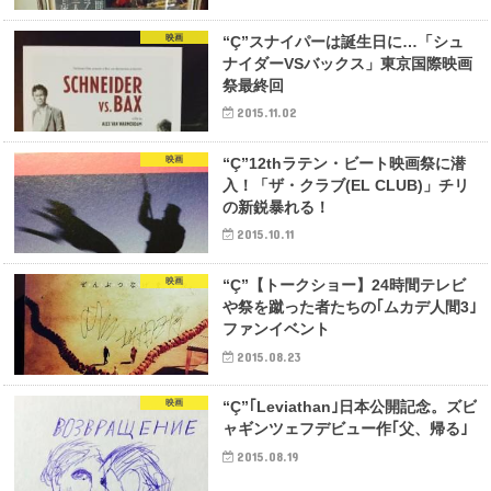
映画
“Ç”スナイパーは誕生日に…「シュ
ナイダーVSバックス」東京国際映画
祭最終回
2015.11.02
映画
“Ç”12thラテン・ビート映画祭に潜
入！「ザ・クラブ(EL CLUB)」チリ
の新鋭暴れる！
2015.10.11
映画
“Ç”【トークショー】24時間テレビ
や祭を蹴った者たちの｢ムカデ人間3｣
ファンイベント
2015.08.23
映画
“Ç”｢Leviathan｣日本公開記念。ズビ
ャギンツェフデビュー作｢父、帰る｣
2015.08.19