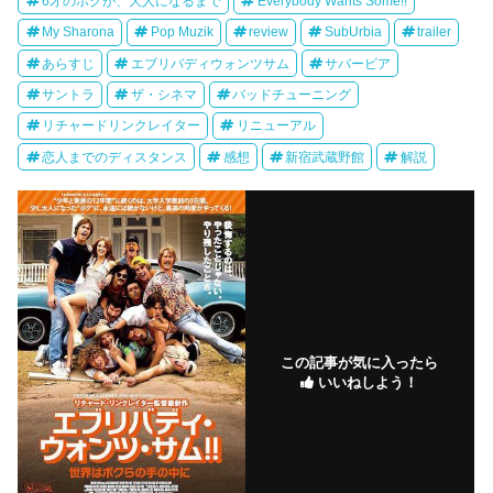
6才のボクが、大人になるまで
Everybody Wants Some!!
My Sharona
Pop Muzik
review
SubUrbia
trailer
あらすじ
エブリバディウォンツサム
サバービア
サントラ
ザ・シネマ
バッドチューニング
リチャードリンクレイター
リニューアル
恋人までのディスタンス
感想
新宿武蔵野館
解説
この記事が気に入ったら
いいねしよう！