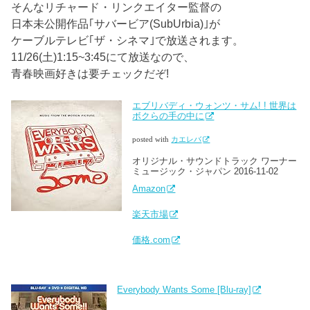
そんなリチャード・リンクエイター監督の
日本未公開作品｢サバービア(SubUrbia)｣が
ケーブルテレビ｢ザ・シネマ｣で放送されます。
11/26(土)1:15~3:45にて放送なので、
青春映画好きは要チェックだぞ!
エブリバディ・ウォンツ・サム! ! 世界は
ボクらの手の中に
posted with
カエレバ
オリジナル・サウンドトラック ワーナー
ミュージック・ジャパン 2016-11-02
Amazon
楽天市場
価格.com
Everybody Wants Some [Blu-ray]