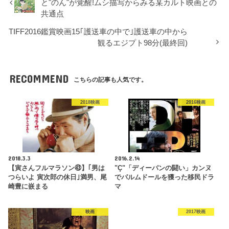
と"のん"が覚醒!ムシ描写からみる某カルト映画との
共通点
TIFF2016鑑賞映画15｢護送車の中で｣護送車の中から
観るエジプト98分(最終回)
RECOMMEND
こちらの記事も人気です。
2018映画
2016映画
2018.3.3
2016.2.14
【寅さんフルマラソン㊸】｢男は
"Ç"「ディーパンの闘い」カンヌ
つらいよ 寅次郎の休日｣満男、尾
でパルムドールを獲った移民ドラ
崎豊に嵌まる
マ
映画
2017映画