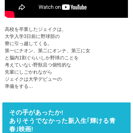
高校を卒業したジェイクは、
大学入学3日前に野球部の
寮に引っ越してくる。
第一にナオン、第二にオンナ、第三に女
と脳内1割ぐらいしか野球のことを
考えていない野獣且つ個性的な
先輩にしごかれながら
ジェイクは大学デビューの
準備をする…
その手があったか!
ありそうでなかった新入生｢輝ける青
春｣映画!