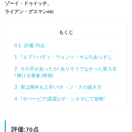
ゾーイ・ドゥイッチ、
ライアン・グスマンetc
もくじ
0.1
評価:70点
1
｢エブリバディ・ウォンツ・サム!!｣あらすじ
2
その手があったか! ありそうでなかった新入生
｢輝ける青春｣映画!
3
実は脚本も上手い!オ・ン・ナの描き方
4
｢サバービア(原題)｣ザ・シネマにて放映!
評価:70点