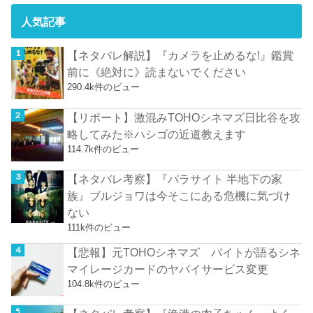
人気記事
【ネタバレ解説】『カメラを止めるな!』鑑賞
前に《絶対に》読まないでください
290.4k件のビュー
【リポート】激混みTOHOシネマズ日比谷を攻
略してみた※ハシゴの近道教えます
114.7k件のビュー
【ネタバレ考察】『パラサイト 半地下の家
族』ブルジョワは今そこにある危機に気づけ
ない
111k件のビュー
【悲報】元TOHOシネマズ バイトが語るシネ
マイレージカードのヤバイサービス変更
104.8k件のビュー