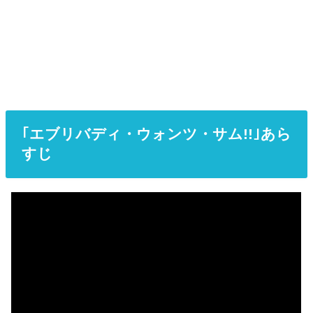
｢エブリバディ・ウォンツ・サム!!｣あら
すじ