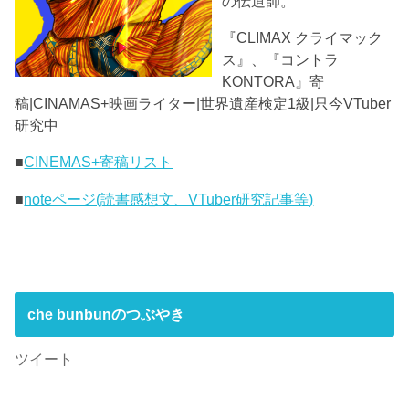
の伝道師。
『CLIMAX クライマック
ス』、『コントラ
KONTORA』寄
稿|CINAMAS+映画ライター|世界遺産検定1級|只今VTuber
研究中
■
CINEMAS+寄稿リスト
■
noteページ(読書感想文、VTuber研究記事等)
che bunbunのつぶやき
ツイート