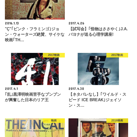
2016.1.13
2017.4.26
"Ç"｢ピンク・フラミンゴ｣ジョ
【試写会】｢怪物はささやく｣J.A.
ン・ウォーターズ絶賛、サイケな
バヨナが送る心理学講座!
映画｢TH…
2017映画
2017映画
2017.4.1
2017.4.30
｢乱｣黒澤明映画苦手なブンブン
【ネタバレなし】｢ワイルド・ス
が興奮した日本のリア王
ピード ICE BREAK｣ジェイソ
ン・ス…
映画
2016映画