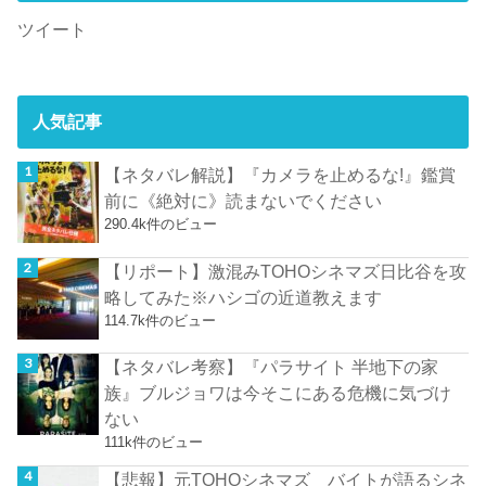
ツイート
人気記事
【ネタバレ解説】『カメラを止めるな!』鑑賞
前に《絶対に》読まないでください
290.4k件のビュー
【リポート】激混みTOHOシネマズ日比谷を攻
略してみた※ハシゴの近道教えます
114.7k件のビュー
【ネタバレ考察】『パラサイト 半地下の家
族』ブルジョワは今そこにある危機に気づけ
ない
111k件のビュー
【悲報】元TOHOシネマズ バイトが語るシネ