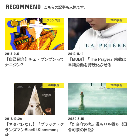
RECOMMEND
こちらの記事も人気です。
フランス語
2019映画
2015.2.5
2019.11.14
【自己紹介】チェ・ブンブンって
【MUBI】『The Prayer』宗教は
ナニジン?
単純労働を持続化させる
2018映画
2020映画
2018.10.26
2020.3.15
【ネタバレなし】『ブラック・ク
『灯台守の恋』温もりを得た《田
ランズマンBlacKkKlansman』
舎司祭の日記》
成…