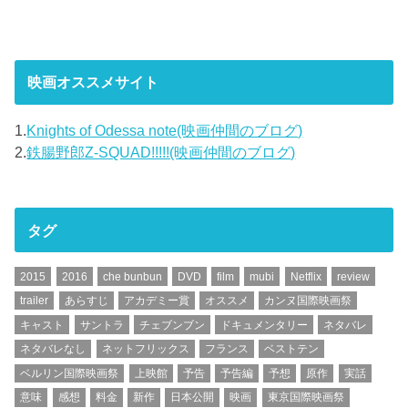
映画オススメサイト
1.
Knights of Odessa note(映画仲間のブログ)
2.
鉄腸野郎Z-SQUAD!!!!!(映画仲間のブログ)
タグ
2015
2016
che bunbun
DVD
film
mubi
Netflix
review
trailer
あらすじ
アカデミー賞
オススメ
カンヌ国際映画祭
キャスト
サントラ
チェブンブン
ドキュメンタリー
ネタバレ
ネタバレなし
ネットフリックス
フランス
ベストテン
ベルリン国際映画祭
上映館
予告
予告編
予想
原作
実話
意味
感想
料金
新作
日本公開
映画
東京国際映画祭