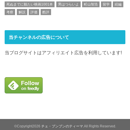
死ぬまでに観たい映画1001本
男はつらいよ
町山智浩
留学
続編
考察
解説
評価
酷評
当チャンネルの広告について
当ブログサイトはアフィリエイト広告を利用しています!
©Copyright2026
チェ・ブンブンのティーマ
.All Rights Reserved.