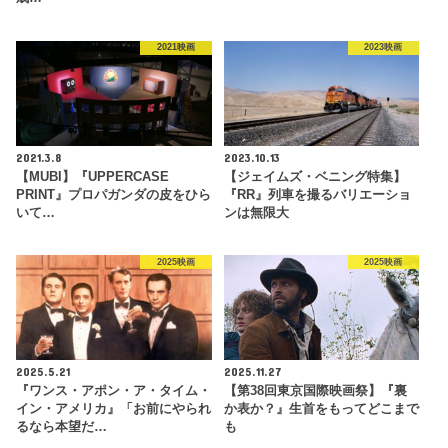
2021映画
2023映画
2021.3.8
2023.10.13
【MUBI】『UPPERCASE
【ジェイムズ・ベニング特集】
PRINT』プロパガンダの皮をひら
『RR』列車を撮るバリエーショ
いて…
ンは無限大
2025映画
2025映画
2025.5.21
2025.11.27
『ワンス・アポン・ア・タイム・
【第38回東京国際映画祭】『裏
イン・アメリカ』「お前にやられ
か表か？』生首をもってどこまで
るなら本望だ…
も