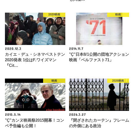
2020映画
映画
2020.12.3
2014.11.7
カイエ・デュ・シネマベストテン
"Ç"日本8/1公開の団地アクション
2020発表 1位はF.ワイズマン
映画「ベルファスト71」
『Cit…
映画
2026映画
2015.5.14
2026.3.27
"Ç"カンヌ映画祭2015開幕！コン
『閉ざされたカーテン』フレーム
ペ予告編も公開！
の外側にある政治