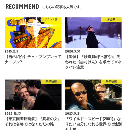
RECOMMEND
こちらの記事も人気です。
フランス語
未分類
2015.2.5
2020.3.31
【自己紹介】チェ・ブンブンって
【追悼】『鉄道員(ぽっぽや)』失
ナニジン?
われた《志村けん》を求めて※ネ
タバレ注意
2023映画
2023映画
2023.12.13
2023.5.21
【東京国際映画祭】『真昼の女』
『ワイルド・スピード(2001)』な
それは省略ではなくただの雑
りたい自分になれる世界では性別
も人種…