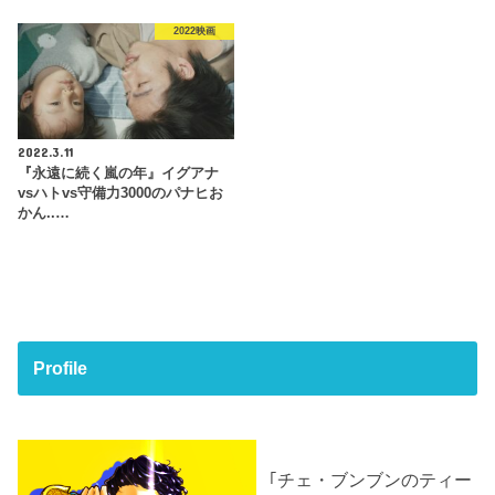
2022映画
2022.3.11
『永遠に続く嵐の年』イグアナ
vsハトvs守備力3000のパナヒお
かん..…
Profile
｢チェ・ブンブンのティー