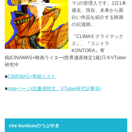
マ｣の管理人です。1日1本
過去、現在、未来から面
白い作品を紹介する映画
の伝道師。
『CLIMAX クライマック
ス』、『コントラ
KONTORA』寄
稿|CINAMAS+映画ライター|世界遺産検定1級|只今VTuber
研究中
■
CINEMAS+寄稿リスト
■
noteページ(読書感想文、VTuber研究記事等)
che bunbunのつぶやき