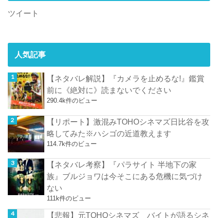
ツイート
人気記事
【ネタバレ解説】『カメラを止めるな!』鑑賞
前に《絶対に》読まないでください
290.4k件のビュー
【リポート】激混みTOHOシネマズ日比谷を攻
略してみた※ハシゴの近道教えます
114.7k件のビュー
【ネタバレ考察】『パラサイト 半地下の家
族』ブルジョワは今そこにある危機に気づけ
ない
111k件のビュー
【悲報】元TOHOシネマズ バイトが語るシネ