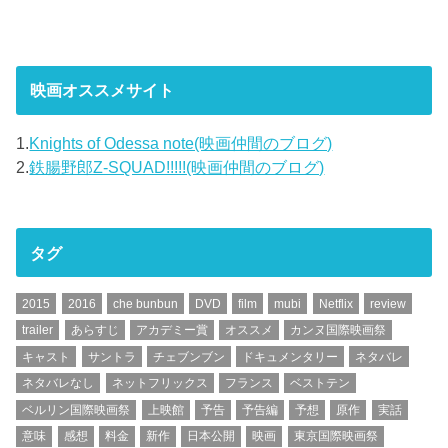
映画オススメサイト
1.
Knights of Odessa note(映画仲間のブログ)
2.
鉄腸野郎Z-SQUAD!!!!!(映画仲間のブログ)
タグ
2015
2016
che bunbun
DVD
film
mubi
Netflix
review
trailer
あらすじ
アカデミー賞
オススメ
カンヌ国際映画祭
キャスト
サントラ
チェブンブン
ドキュメンタリー
ネタバレ
ネタバレなし
ネットフリックス
フランス
ベストテン
ベルリン国際映画祭
上映館
予告
予告編
予想
原作
実話
意味
感想
料金
新作
日本公開
映画
東京国際映画祭