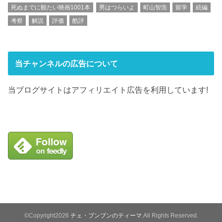
死ぬまでに観たい映画1001本
男はつらいよ
町山智浩
留学
続編
考察
解説
評価
酷評
当チャンネルの広告について
当ブログサイトはアフィリエイト広告を利用しています!
©Copyright2026
チェ・ブンブンのティーマ
.All Rights Reserved.