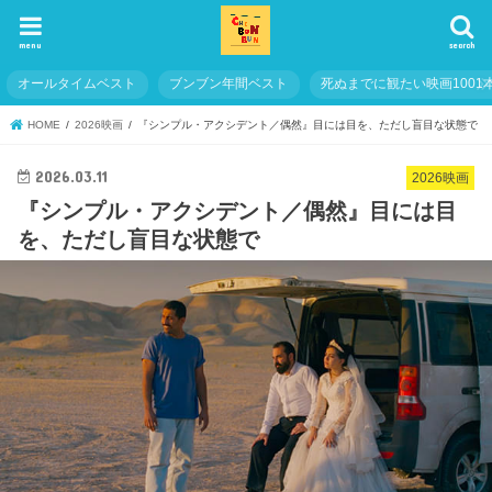
menu
search
オールタイムベスト
ブンブン年間ベスト
死ぬまでに観たい映画1001
HOME
2026映画
『シンプル・アクシデント／偶然』目には目を、ただし盲目な状態で
2026.03.11
2026映画
『シンプル・アクシデント／偶然』目には目
を、ただし盲目な状態で