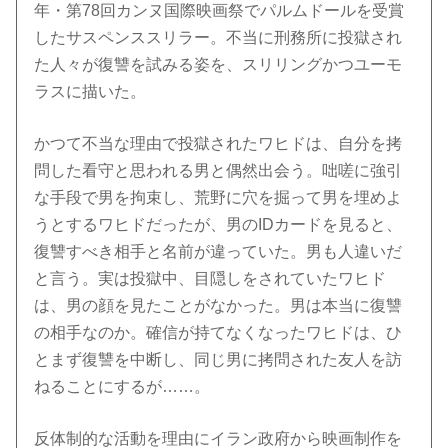
年・第78回カンヌ国際映画祭でパルムドールを受賞
したサスペンススリラー。不当に刑務所に投獄され
た人々が復讐を試みる姿を、スリリングかつユーモ
ラスに描いた。
かつて不当な理由で投獄されたワヒドは、自分を拷
問した看守と思われる男と偶然出会う。咄嗟に強引
な手段で男を拘束し、荒野に穴を掘って男を埋めよ
うとするワヒドだったが、男のIDカードを見ると、
復讐すべき相手と名前が違っていた。男も人違いだ
と言う。実は投獄中、目隠しをされていたワヒド
は、男の顔を見たことがなかった。男は本当に復讐
の相手なのか。確信が持てなくなったワヒドは、ひ
とまず復讐を中断し、同じ男に拷問された友人を訪
ねることにするが……。
反体制的な活動を理由にイラン政府から映画制作を