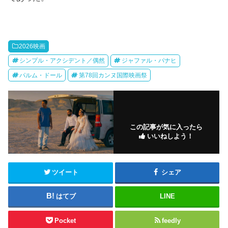
2026映画
シンプル・アクシデント／偶然
ジャファル・パナヒ
パルム・ドール
第78回カンヌ国際映画祭
この記事が気に入ったら
いいねしよう！
ツイート
シェア
はてブ
LINE
Pocket
feedly