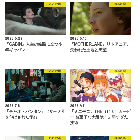
2026映画
2026映画
2026.5.29
2026.5.10
『GABIN』人生の岐路に立つ少
『MOTHERLAND』リトアニア、
年ギャバン
失われた土地と渇望
2026映画
2026映画
2026.7.8
2026.4.11
『チャオ・パンタン』じめっと引
『ミニモニ。THE（じゃ）ムービ
き伸ばされた予兆
ー お菓子な大冒険！』早すぎた
技術
2026映画
2026映画