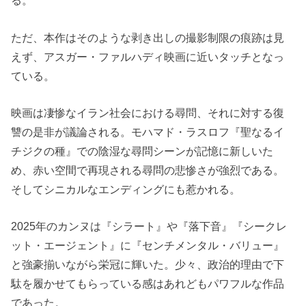
る。
ただ、本作はそのような剥き出しの撮影制限の痕跡は見
えず、アスガー・ファルハディ映画に近いタッチとなっ
ている。
映画は凄惨なイラン社会における尋問、それに対する復
讐の是非が議論される。モハマド・ラスロフ『聖なるイ
チジクの種』での陰湿な尋問シーンが記憶に新しいた
め、赤い空間で再現される尋問の悲惨さが強烈である。
そしてシニカルなエンディングにも惹かれる。
2025年のカンヌは『シラート』や『落下音』『シークレ
ット・エージェント』に『センチメンタル・バリュー』
と強豪揃いながら栄冠に輝いた。少々、政治的理由で下
駄を履かせてもらっている感はあれどもパワフルな作品
であった。