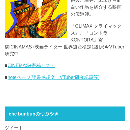
過去、現在、未来から面
白い作品を紹介する映画
の伝道師。
『CLIMAX クライマック
ス』、『コントラ
KONTORA』寄
稿|CINAMAS+映画ライター|世界遺産検定1級|只今VTuber
研究中
■
CINEMAS+寄稿リスト
■
noteページ(読書感想文、VTuber研究記事等)
che bunbunのつぶやき
ツイート