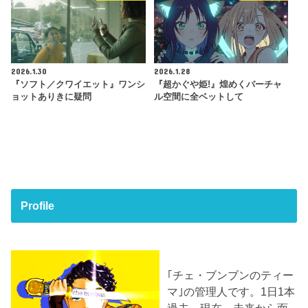
2026.1.30
2026.1.28
『ソフト／クワイエット』ワンシ
『超かぐや姫!』煌めくバーチャ
ョットありきに疑問
ル空間に全ベットして
Profile
｢チェ・ブンブンのティー
マ｣の管理人です。1日1本