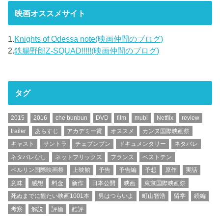
映画オススメサイト
1.
Knights of Odessa note(映画仲間のブログ)
2.
鉄腸野郎Z-SQUAD!!!!!(映画仲間のブログ)
タグ
2015
2016
che bunbun
DVD
film
mubi
Netflix
review
trailer
あらすじ
アカデミー賞
オススメ
カンヌ国際映画祭
キャスト
サントラ
チェブンブン
ドキュメンタリー
ネタバレ
ネタバレなし
ネットフリックス
フランス
ベストテン
ベルリン国際映画祭
上映館
予告
予告編
予想
原作
実話
意味
感想
料金
新作
日本公開
映画
東京国際映画祭
死ぬまでに観たい映画1001本
男はつらいよ
町山智浩
留学
続編
考察
解説
評価
酷評