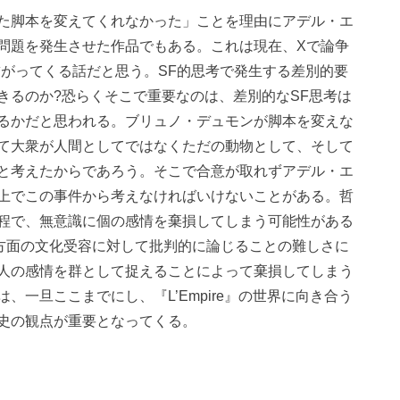
た脚本を変えてくれなかった」ことを理由にアデル・エ
問題を発生させた作品でもある。これは現在、Xで論争
繋がってくる話だと思う。SF的思考で発生する差別的要
きるのか?恐らくそこで重要なのは、差別的なSF思考は
るかだと思われる。ブリュノ・デュモンが脚本を変えな
て大衆が人間としてではなくただの動物として、そして
と考えたからであろう。そこで合意が取れずアデル・エ
上でこの事件から考えなければいけないことがある。哲
程で、無意識に個の感情を棄損してしまう可能性がある
方面の文化受容に対して批判的に論じることの難しさに
人の感情を群として捉えることによって棄損してしまう
一旦ここまでにし、『L’Empire』の世界に向き合う
史の観点が重要となってくる。