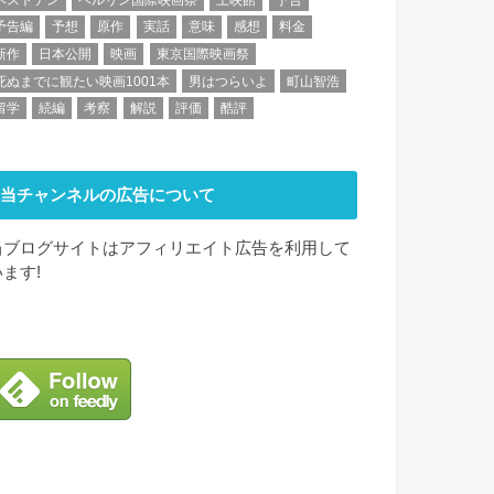
予告編
予想
原作
実話
意味
感想
料金
新作
日本公開
映画
東京国際映画祭
死ぬまでに観たい映画1001本
男はつらいよ
町山智浩
留学
続編
考察
解説
評価
酷評
当チャンネルの広告について
当ブログサイトはアフィリエイト広告を利用して
います!