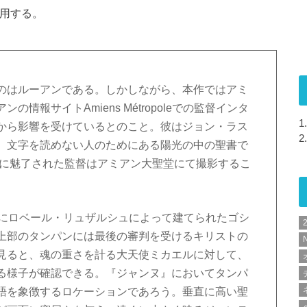
用する。
のはルーアンである。しかしながら、本作ではアミ
情報サイトAmiens Métropoleでの監督インタ
1.
から影響を受けているとのこと。彼はジョン・ラス
2.
、文字を読めない人のためにある陽光の中の聖書で
葉に魅了された監督はアミアン大聖堂にて撮影するこ
紀にロベール・リュザルシュによって建てられたゴシ
上部のタンパンには最後の審判を受けるキリストの
N
見ると、魂の重さを計る大天使ミカエルに対して、
る様子が確認できる。『ジャンヌ』においてタンパ
語を象徴するロケーションであろう。垂直に高い聖