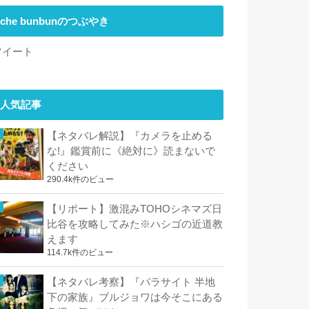
che bunbunのつぶやき
ツイート
人気記事
【ネタバレ解説】『カメラを止める
な!』鑑賞前に《絶対に》読まないで
ください
290.4k件のビュー
【リポート】激混みTOHOシネマズ日
比谷を攻略してみた※ハシゴの近道教
えます
114.7k件のビュー
【ネタバレ考察】『パラサイト 半地
下の家族』ブルジョワは今そこにある