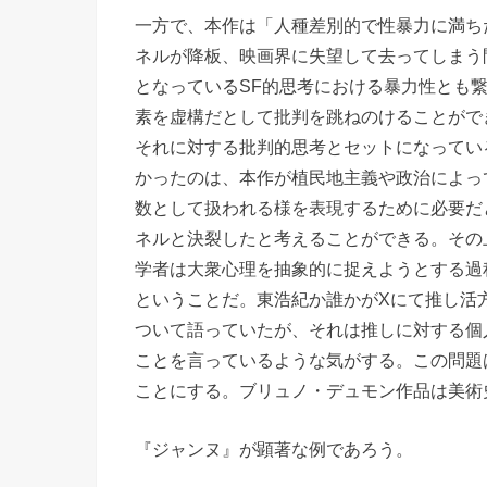
一方で、本作は「人種差別的で性暴力に満ち
ネルが降板、映画界に失望して去ってしまう
となっているSF的思考における暴力性とも
素を虚構だとして批判を跳ねのけることがで
それに対する批判的思考とセットになってい
かったのは、本作が植民地主義や政治によっ
数として扱われる様を表現するために必要だ
ネルと決裂したと考えることができる。その
学者は大衆心理を抽象的に捉えようとする過
ということだ。東浩紀か誰かがXにて推し活
ついて語っていたが、それは推しに対する個
ことを言っているような気がする。この問題は、
ことにする。ブリュノ・デュモン作品は美術
『ジャンヌ』が顕著な例であろう。