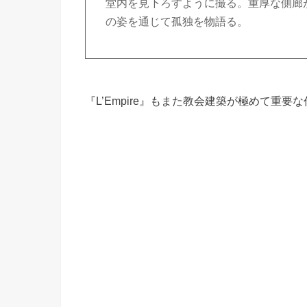
堂内を見下ろすように撮る。重厚な側廊
の姿を通じて孤独を物語る。
『L’Empire』もまた教会建築が極めて重