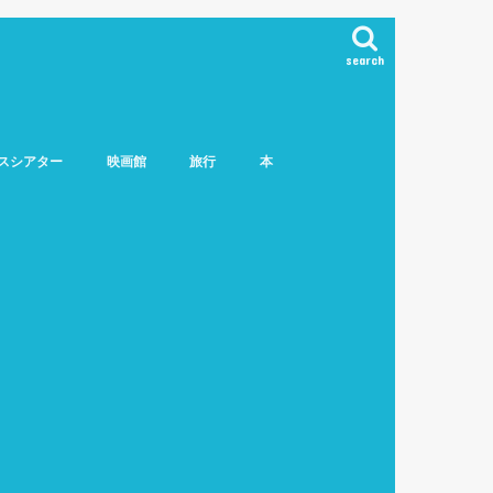
search
スシアター
映画館
旅行
本