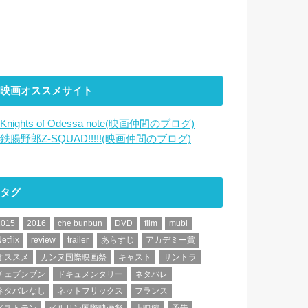
映画オススメサイト
Knights of Odessa note(映画仲間のブログ)
鉄腸野郎Z-SQUAD!!!!!(映画仲間のブログ)
タグ
2015
2016
che bunbun
DVD
film
mubi
etflix
review
trailer
あらすじ
アカデミー賞
オススメ
カンヌ国際映画祭
キャスト
サントラ
チェブンブン
ドキュメンタリー
ネタバレ
ネタバレなし
ネットフリックス
フランス
ベストテン
ベルリン国際映画祭
上映館
予告