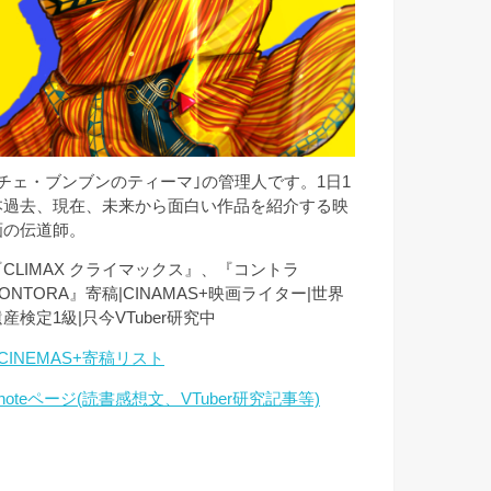
｢チェ・ブンブンのティーマ｣の管理人です。1日1
本過去、現在、未来から面白い作品を紹介する映
画の伝道師。
『CLIMAX クライマックス』、『コントラ
ONTORA』寄稿|CINAMAS+映画ライター|世界
産検定1級|只今VTuber研究中
CINEMAS+寄稿リスト
noteページ(読書感想文、VTuber研究記事等)