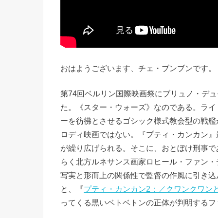
おはようございます、チェ・ブンブンです。
第74回ベルリン国際映画祭にブリュノ・デ
た。《スター・ウォーズ》なのである。ライ
ーを彷彿とさせるゴシック様式教会型の戦艦
ロディ映画ではない。『プティ・カンカン』
が繰り広げられる。そこに、おとぼけ刑事であるRo
らく北方ルネサンス画家ロヒール・ファン・
写実と形而上の関係性で監督の作風に引き込
と、『
プティ・カンカン2：／クワンクワン
ってくる黒いベトベトンの正体が判明するフ