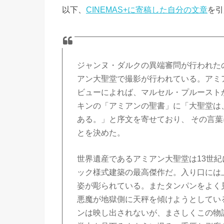
以下、
CINEMAS+に寄稿した自分の文章
を引
ジャンヌ・ダルクの異端審問が行われた
アン大聖堂で撮影が行われている。アミアンの
ビューによれば、マルセル・プルースト
キンの「アミアンの聖書」に「大聖堂は
ある。」と序文を寄せており、 その言
とを決めた。
世界遺産であるアミアン大聖堂は13世
ック様式建築の最高傑作だ。入り口には
姿が彫られている。またタンパンをよく
悪魔が地獄側に天秤を傾けようとしてい
ンは映し出されないが、まさしくこの物