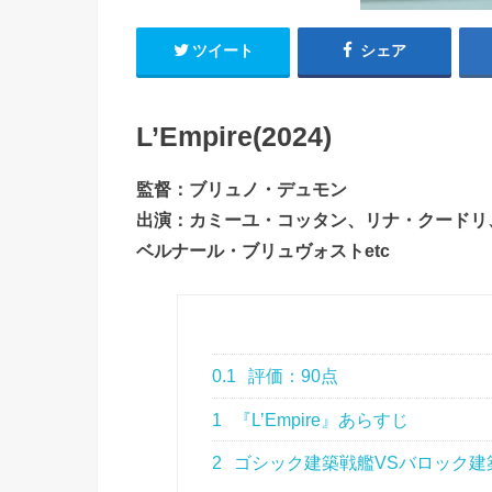
ツイート
シェア
L’Empire(2024)
監督：ブリュノ・デュモン
出演：カミーユ・コッタン、リナ・クードリ
ベルナール・ブリュヴォストetc
0.1
評価：90点
1
『L’Empire』あらすじ
2
ゴシック建築戦艦VSバロック建