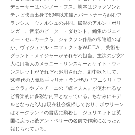
デューサーはハンノー・フス。脚本はジャクソンと
テレビ映画出身で89年以来彼とパートナーを組むフ
ランシス・ウォルシュの共同。撮影のアルン・ボリ
ンガー、音楽のピーター・ダセント、編集のジェイ
ミー・セルカークら、ジャクソン作品の常連組のほ
か、ヴィジュアル・エフェクトをW.E.T.A.、美術を
グラント・メイジャーがそれぞれ担当。主演の少女2
人には新人のメラニー・リンスキーとケイト・ウィ
ンスレットがそれぞれ起用された。劇中歌として、
50年代の人気歌手マリオ・ランザの『フニクリ・フ
ニクラ』やプッチーニの『蝶々夫人』が使われるな
ど音楽的に多彩な内容となっている。ちなみにモデ
ルとなった2人は現在社会復帰しており、ポウリーン
はオークランドの書店に勤務し、ジュリエットは英
国に戻った後アン・ペリーの名前で作家になったと
報じられている。