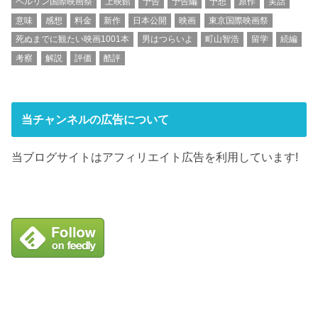
ベルリン国際映画祭
上映館
予告
予告編
予想
原作
実話
意味
感想
料金
新作
日本公開
映画
東京国際映画祭
死ぬまでに観たい映画1001本
男はつらいよ
町山智浩
留学
続編
考察
解説
評価
酷評
当チャンネルの広告について
当ブログサイトはアフィリエイト広告を利用しています!