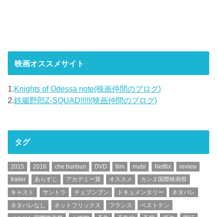
映画オススメサイト
1.
Knights of Odessa note(映画仲間のブログ)
2.
鉄腸野郎Z-SQUAD!!!!!(映画仲間のブログ)
タグ
2015
2016
che bunbun
DVD
film
mubi
Netflix
review
trailer
あらすじ
アカデミー賞
オススメ
カンヌ国際映画祭
キャスト
サントラ
チェブンブン
ドキュメンタリー
ネタバレ
ネタバレなし
ネットフリックス
フランス
ベストテン