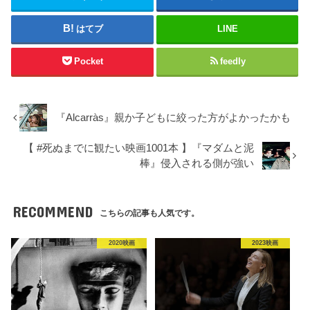
はてブ
LINE
Pocket
feedly
『Alcarràs』親か子どもに絞った方がよかったかも
【 #死ぬまでに観たい映画1001本 】『マダムと泥
棒』侵入される側が強い
RECOMMEND
こちらの記事も人気です。
2020映画
2023映画