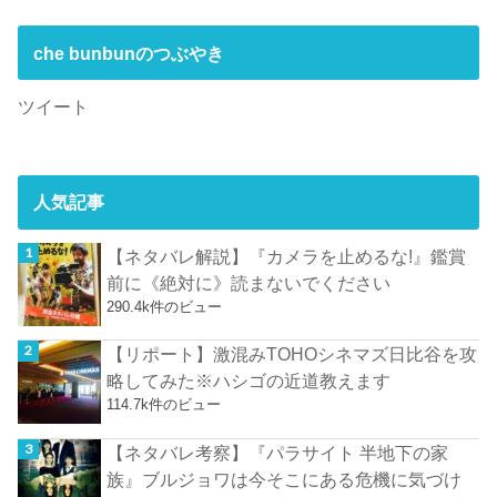
che bunbunのつぶやき
ツイート
人気記事
【ネタバレ解説】『カメラを止めるな!』鑑賞
前に《絶対に》読まないでください
290.4k件のビュー
【リポート】激混みTOHOシネマズ日比谷を攻
略してみた※ハシゴの近道教えます
114.7k件のビュー
【ネタバレ考察】『パラサイト 半地下の家
族』ブルジョワは今そこにある危機に気づけ