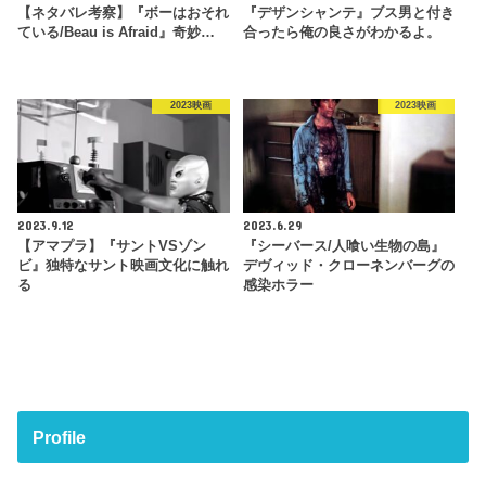
【ネタバレ考察】『ボーはおそれ
『デザンシャンテ』ブス男と付き
ている/Beau is Afraid』奇妙…
合ったら俺の良さがわかるよ。
2023映画
2023映画
2023.9.12
2023.6.29
【アマプラ】『サントVSゾン
『シーバース/人喰い生物の島』
ビ』独特なサント映画文化に触れ
デヴィッド・クローネンバーグの
る
感染ホラー
Profile