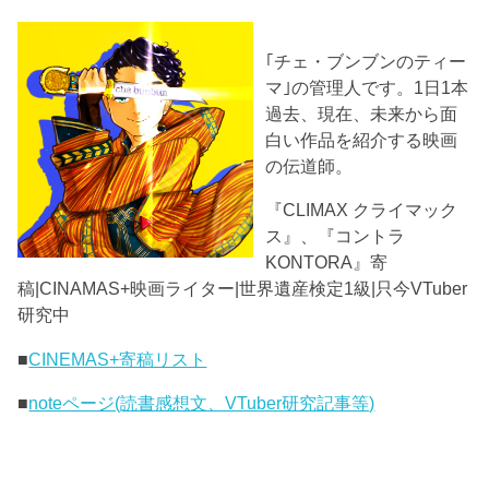
｢チェ・ブンブンのティー
マ｣の管理人です。1日1本
過去、現在、未来から面
白い作品を紹介する映画
の伝道師。
『CLIMAX クライマック
ス』、『コントラ
KONTORA』寄
稿|CINAMAS+映画ライター|世界遺産検定1級|只今VTuber
研究中
■
CINEMAS+寄稿リスト
■
noteページ(読書感想文、VTuber研究記事等)