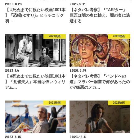
2020.8.25
2023.5.13
【 #死ぬまでに観たい映画1001本
【ネタバレ考察】『TAR/ター』
】『恐喝(ゆすり)』ヒッチコック
巨匠は闇の奥に怯え、闇の奥に逃
初…
避する
2023映画
2020映画
2023.1.6
2020.5.19
【 #死ぬまでに観たい映画1001本
【ネタバレ考察】『インドへの
】『孔雀夫人』本当は怖いウィリ
道』マラバー洞窟で何があったの
アム…
か?嫌悪のメカ…
2023映画
2023映画
2023.6.15
2023.12.6