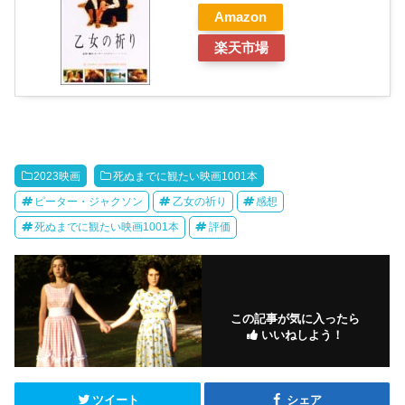
Amazon
楽天市場
2023映画
死ぬまでに観たい映画1001本
ピーター・ジャクソン
乙女の祈り
感想
死ぬまでに観たい映画1001本
評価
この記事が気に入ったら
いいねしよう！
ツイート
シェア