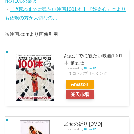
能力100の業火
・
【 #死ぬまでに観たい映画1001本 】『好奇心』本より
も経験の方が大切なのよ
※映画.comより画像引用
死ぬまでに観たい映画1001
本 第五版
created by
Rinker
ネコ・パブリッシング
Amazon
楽天市場
乙女の祈り [DVD]
created by
Rinker