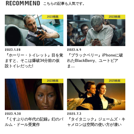
RECOMMEND
こちらの記事も人気です。
2023映画
2023映画
2023.1.28
2023.6.9
『ホーリー・トイレット』目を覚
『ブラックベリー』iPhoneに破
ますと、そこは爆破34分前の仮
れたBlackBerry、ユートピア
設トイレだった!
ま…
2023映画
2025映画
2023.9.30
2025.7.3
『くすぶりの年代の記録』幻のパ
『タイタニック』ジェームズ・キ
ルム・ドール受賞作
ャメロンは空間の使い方が凄い