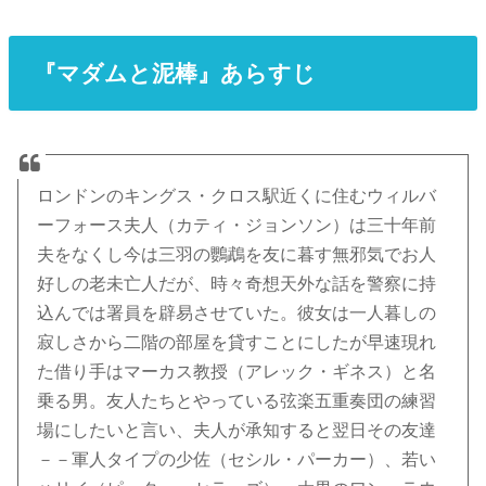
『マダムと泥棒』あらすじ
ロンドンのキングス・クロス駅近くに住むウィルバ
ーフォース夫人（カティ・ジョンソン）は三十年前
夫をなくし今は三羽の鸚鵡を友に暮す無邪気でお人
好しの老未亡人だが、時々奇想天外な話を警察に持
込んでは署員を辟易させていた。彼女は一人暮しの
寂しさから二階の部屋を貸すことにしたが早速現れ
た借り手はマーカス教授（アレック・ギネス）と名
乗る男。友人たちとやっている弦楽五重奏団の練習
場にしたいと言い、夫人が承知すると翌日その友達
－－軍人タイプの少佐（セシル・パーカー）、若い