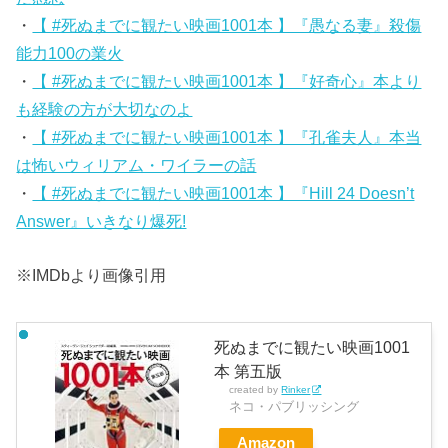
・
【 #死ぬまでに観たい映画1001本 】『愚なる妻』殺傷
能力100の業火
・
【 #死ぬまでに観たい映画1001本 】『好奇心』本より
も経験の方が大切なのよ
・
【 #死ぬまでに観たい映画1001本 】『孔雀夫人』本当
は怖いウィリアム・ワイラーの話
・
【 #死ぬまでに観たい映画1001本 】『Hill 24 Doesn’t
Answer』いきなり爆死!
※IMDbより画像引用
死ぬまでに観たい映画1001
本 第五版
created by
Rinker
ネコ・パブリッシング
Amazon