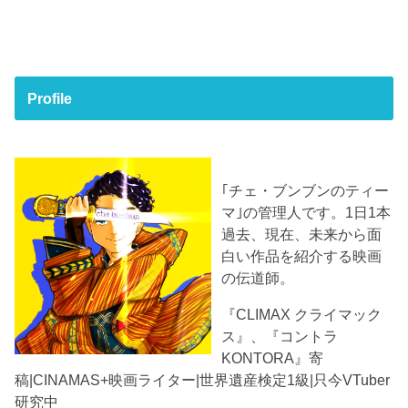
Profile
｢チェ・ブンブンのティー
マ｣の管理人です。1日1本
過去、現在、未来から面
白い作品を紹介する映画
の伝道師。
『CLIMAX クライマック
ス』、『コントラ
KONTORA』寄
稿|CINAMAS+映画ライター|世界遺産検定1級|只今VTuber
研究中