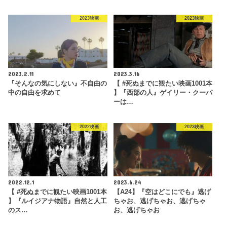
2023映画
2023映画
2023.2.11
2023.3.16
『そんなの気にしない』不自由の
【 #死ぬまでに観たい映画1001本
中の自由を求めて
】『西部の人』ゲイリー・クーパ
ーは…
2022映画
2023映画
2022.12.1
2023.6.24
【 #死ぬまでに観たい映画1001本
【A24】『空はどこにでも』逃げ
】『ルイジアナ物語』自然と人工
ちゃお、逃げちゃお、逃げちゃ
のス…
お、逃げちゃお