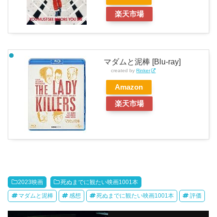
楽天市場
マダムと泥棒 [Blu-ray]
created by
Rinker
Amazon
楽天市場
2023映画
死ぬまでに観たい映画1001本
マダムと泥棒
感想
死ぬまでに観たい映画1001本
評価