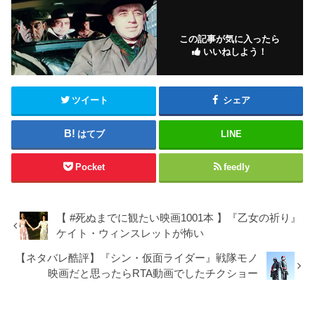
この記事が気に入ったら
いいねしよう！
ツイート
シェア
はてブ
LINE
Pocket
feedly
【 #死ぬまでに観たい映画1001本 】『乙女の祈り』
ケイト・ウィンスレットが怖い
【ネタバレ酷評】『シン・仮面ライダー』戦隊モノ
映画だと思ったらRTA動画でしたチクショー