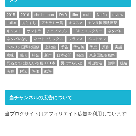
2015
2016
che bunbun
DVD
film
mubi
Netflix
review
trailer
あらすじ
アカデミー賞
オススメ
カンヌ国際映画祭
キャスト
サントラ
チェブンブン
ドキュメンタリー
ネタバレ
ネタバレなし
ネットフリックス
フランス
ベストテン
ベルリン国際映画祭
上映館
予告
予告編
予想
原作
実話
意味
感想
料金
新作
日本公開
映画
東京国際映画祭
死ぬまでに観たい映画1001本
男はつらいよ
町山智浩
留学
続編
考察
解説
評価
酷評
当チャンネルの広告について
当ブログサイトはアフィリエイト広告を利用しています!