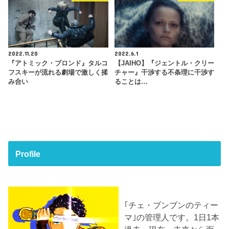
2022.11.20
2022.6.1
『アトミック・ブロンド』タルコ
【JAIHO】『ジェントル・クリー
フスキーが流れる劇場で激しく揉
チャー』干渉する不条理に干渉す
み合い
ることは…
Profile
｢チェ・ブンブンのティー
マ｣の管理人です。1日1本