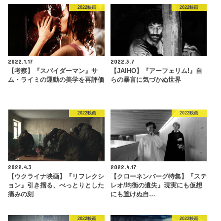
2022映画
2022映画
2022.1.17
2022.3.7
【考察】『スパイダーマン』サ
【JAIHO】『アーフェリム!』自
ム・ライミの運動の美学を再評価
らの暴言に気づかぬ世界
2022映画
2022映画
2022.4.3
2022.4.17
【ウクライナ映画】『リフレクシ
【クローネンバーグ特集】『ステ
ョン』引き摺る、べっとりとした
レオ/均衡の遺失』現実にも仮想
痛みの刻
にも置けぬ自…
2022映画
2022映画