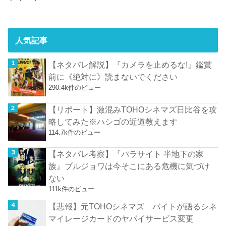
人気記事
【ネタバレ解説】『カメラを止めるな!』鑑賞
前に《絶対に》読まないでください
290.4k件のビュー
【リポート】激混みTOHOシネマズ日比谷を攻
略してみた※ハシゴの近道教えます
114.7k件のビュー
【ネタバレ考察】『パラサイト 半地下の家
族』ブルジョワは今そこにある危機に気づけ
ない
111k件のビュー
【悲報】元TOHOシネマズ バイトが語るシネ
マイレージカードのヤバイサービス変更