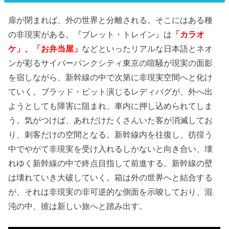
扉が閉まれば、外の世界と分離される。そこにはある種
の非現実がある。『ブレット・トレイン』は
「カラオ
ケ」、「お弁当屋」
などといったリアルな日本語とネオ
ンが彩るサイバーパンクシティ東京の喧騒が現実の面影
を宿しながら、新幹線の中で次第に非現実空間へと化け
ていく。ブラッド・ピット演じるレディバグが、外へ出
ようとしても障害に阻まれ、車内に押し込められてしま
う。気がつけば、あれだけたくさんいた客が消滅してお
り、刺客だけの空間となる。新幹線内を往復し、彷徨う
中でやがて非現実を受け入れるしかないと向き合い、壊
れゆく新幹線の中で終点目指して前進する。新幹線の壁
は壊れていき大破していく。箱は外の世界へと結合する
が、それは非現実の非可逆的な側面を示唆しており、混
沌の中、彼は新しい旅へと踏み出す。