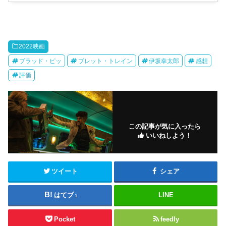
2022映画
ブラッド・ピッ
ブレット・トレイン
伊坂幸太郎
感想
評価
この記事が気に入ったら
いいねしよう！
ツイート
シェア
はてブ
LINE
1
Pocket
feedly