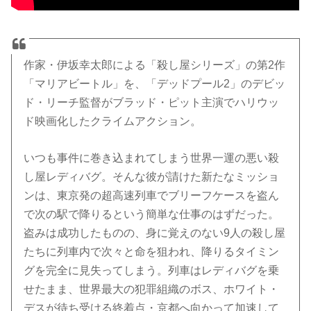
作家・伊坂幸太郎による「殺し屋シリーズ」の第2作
「マリアビートル」を、「デッドプール2」のデビッ
ド・リーチ監督がブラッド・ピット主演でハリウッ
ド映画化したクライムアクション。
いつも事件に巻き込まれてしまう世界一運の悪い殺
し屋レディバグ。そんな彼が請けた新たなミッショ
ンは、東京発の超高速列車でブリーフケースを盗ん
で次の駅で降りるという簡単な仕事のはずだった。
盗みは成功したものの、身に覚えのない9人の殺し屋
たちに列車内で次々と命を狙われ、降りるタイミン
グを完全に見失ってしまう。列車はレディバグを乗
せたまま、世界最大の犯罪組織のボス、ホワイト・
デスが待ち受ける終着点・京都へ向かって加速して