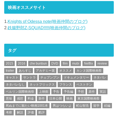
映画オススメサイト
1.
Knights of Odessa note(映画仲間のブログ)
2.
鉄腸野郎Z-SQUAD!!!!!(映画仲間のブログ)
タグ
2015
2016
che bunbun
DVD
film
mubi
Netflix
review
trailer
あらすじ
アカデミー賞
オススメ
カンヌ国際映画祭
キャスト
サントラ
チェブンブン
ドキュメンタリー
ネタバレ
ネタバレなし
ネットフリックス
フランス
ベストテン
ベルリン国際映画祭
上映館
予告
予告編
予想
原作
実話
意味
感想
料金
新作
日本公開
映画
東京国際映画祭
死ぬまでに観たい映画1001本
男はつらいよ
町山智浩
留学
続編
考察
解説
評価
酷評