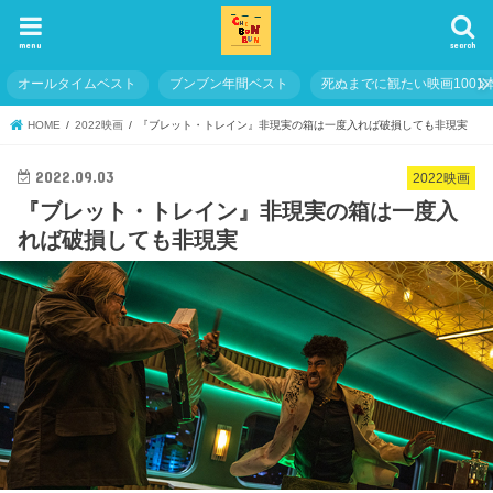
menu
search
オールタイムベスト
ブンブン年間ベスト
死ぬまでに観たい映画1001
HOME
2022映画
『ブレット・トレイン』非現実の箱は一度入れば破損しても非現実
2022.09.03
2022映画
『ブレット・トレイン』非現実の箱は一度入
れば破損しても非現実