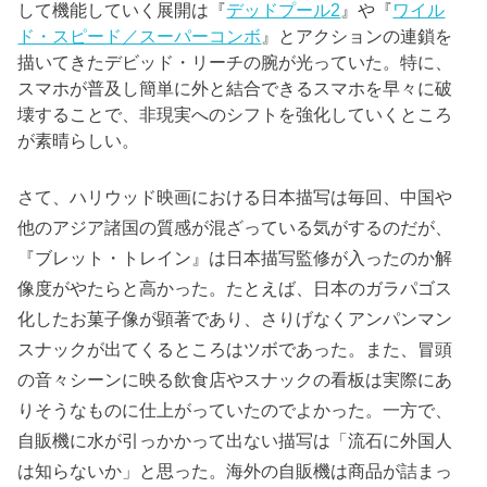
して機能していく展開は『
デッドプール2
』や『
ワイル
ド・スピード／スーパーコンボ
』とアクションの連鎖を
描いてきたデビッド・リーチの腕が光っていた。特に、
スマホが普及し簡単に外と結合できるスマホを早々に破
壊することで、非現実へのシフトを強化していくところ
が素晴らしい。
さて、ハリウッド映画における日本描写は毎回、中国や
他のアジア諸国の質感が混ざっている気がするのだが、
『ブレット・トレイン』は日本描写監修が入ったのか解
像度がやたらと高かった。たとえば、日本のガラパゴス
化したお菓子像が顕著であり、さりげなくアンパンマン
スナックが出てくるところはツボであった。また、冒頭
の音々シーンに映る飲食店やスナックの看板は実際にあ
りそうなものに仕上がっていたのでよかった。一方で、
自販機に水が引っかかって出ない描写は「流石に外国人
は知らないか」と思った。海外の自販機は商品が詰まっ