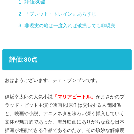
1
評価:80点
2
『ブレット・トレイン』あらすじ
3
非現実の箱は一度入れば破損しても非現実
評価:80点
おはようございます、チェ・ブンブンです。
伊坂幸太郎の人気小説
「マリアビートル」
がまさかのブ
ラッド・ピット主演で映画化!原作は交錯する人間関係
と、映画や小説、アニメネタを味わい深く挿入していく
文体が魅力的であった。海外映画にありがちな変な日本
描写が堪能できる作品であるのだが、その珍妙な解像度