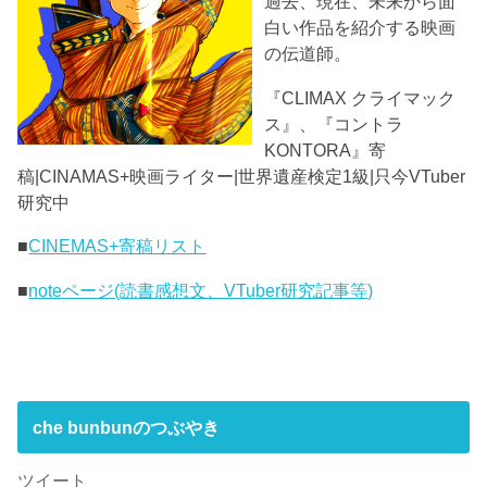
過去、現在、未来から面
白い作品を紹介する映画
の伝道師。
『CLIMAX クライマック
ス』、『コントラ
KONTORA』寄
稿|CINAMAS+映画ライター|世界遺産検定1級|只今VTuber
研究中
■
CINEMAS+寄稿リスト
■
noteページ(読書感想文、VTuber研究記事等)
che bunbunのつぶやき
ツイート