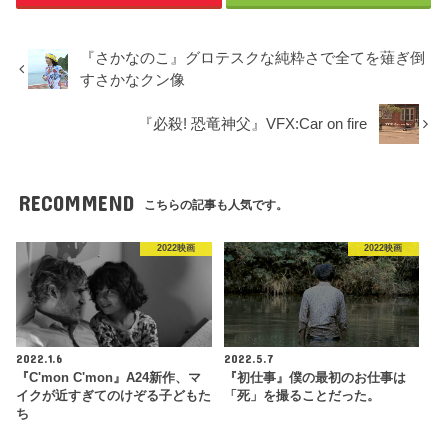
『さかなのこ』グロテスクな純粋さで全てを薙ぎ倒
すさかなクン像
『必殺! 恐竜神父』VFX:Car on fire
RECOMMEND
こちらの記事も人気です。
2022映画
2022映画
2022.1.6
2022.5.7
『C'mon C'mon』A24新作、マ
『初仕事』僕の最初のお仕事は
イクが近すぎてのけぞる子どもた
「死」を撮ることだった。
ち