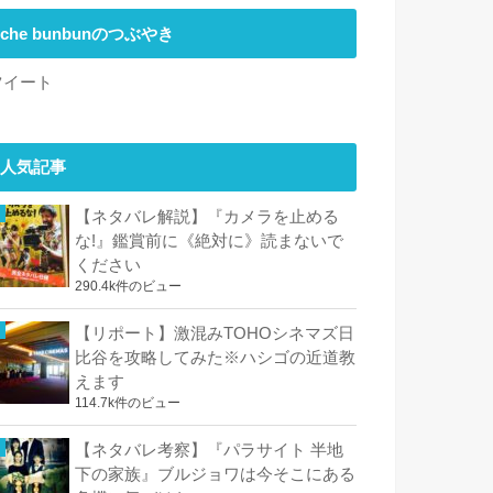
che bunbunのつぶやき
ツイート
人気記事
【ネタバレ解説】『カメラを止める
な!』鑑賞前に《絶対に》読まないで
ください
290.4k件のビュー
【リポート】激混みTOHOシネマズ日
比谷を攻略してみた※ハシゴの近道教
えます
114.7k件のビュー
【ネタバレ考察】『パラサイト 半地
下の家族』ブルジョワは今そこにある