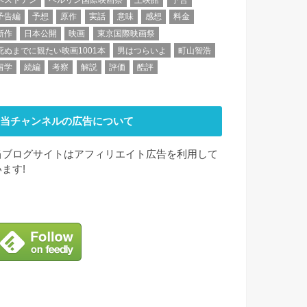
予告編
予想
原作
実話
意味
感想
料金
新作
日本公開
映画
東京国際映画祭
死ぬまでに観たい映画1001本
男はつらいよ
町山智浩
留学
続編
考察
解説
評価
酷評
当チャンネルの広告について
当ブログサイトはアフィリエイト広告を利用して
います!