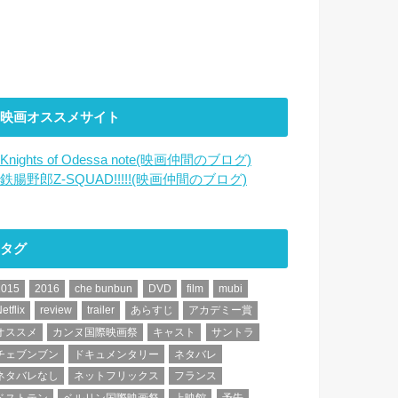
映画オススメサイト
Knights of Odessa note(映画仲間のブログ)
鉄腸野郎Z-SQUAD!!!!!(映画仲間のブログ)
タグ
2015
2016
che bunbun
DVD
film
mubi
etflix
review
trailer
あらすじ
アカデミー賞
オススメ
カンヌ国際映画祭
キャスト
サントラ
チェブンブン
ドキュメンタリー
ネタバレ
ネタバレなし
ネットフリックス
フランス
ベストテン
ベルリン国際映画祭
上映館
予告