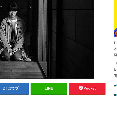
K
遺
■
はてブ
LINE
Pocket
■