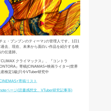
｢チェ・ブンブンのティーマ｣の管理人です。1日1
本過去、現在、未来から面白い作品を紹介する映
画の伝道師。
『CLIMAX クライマックス』、『コントラ
ONTORA』寄稿|CINAMAS+映画ライター|世界
産検定1級|只今VTuber研究中
CINEMAS+寄稿リスト
noteページ(読書感想文、VTuber研究記事等)