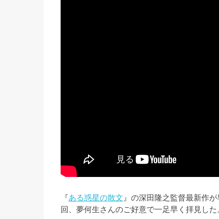
『
ある惑星の散文
』の深田隆之監督最新作が早
回、夢何生さんのご好意で一足早く拝見した