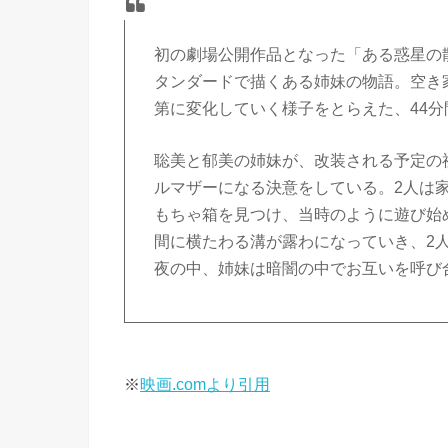
初の劇場公開作品となった「ある惑星の
タンダードで描くある姉妹の物語。空き
第に変化していく様子をとらえた、44分
聡美と郁美の姉妹が、改装される予定の
ルマザーになる決意をしている。2人は
もちゃ箱を見つけ、当時のように遊び始
間に横たわる溝が露わになっていき、2
夜の中、姉妹は暗闇の中でお互いを呼び
※
映画.comより引用