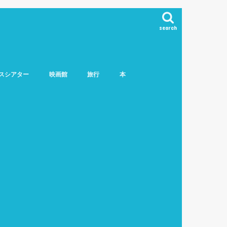
search
スシアター
映画館
旅行
本