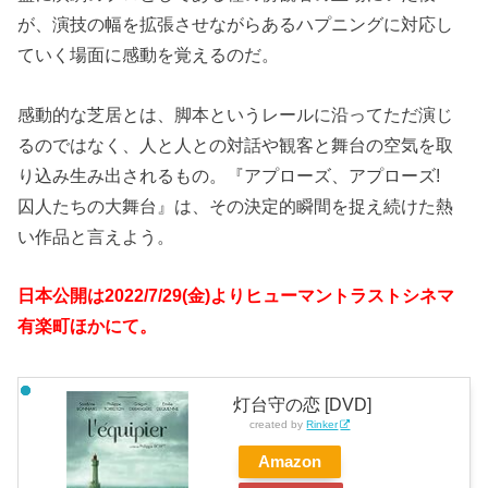
が、演技の幅を拡張させながらあるハプニングに対応し
ていく場面に感動を覚えるのだ。
感動的な芝居とは、脚本というレールに沿ってただ演じ
るのではなく、人と人との対話や観客と舞台の空気を取
り込み生み出されるもの。『アプローズ、アプローズ!
囚人たちの大舞台』は、その決定的瞬間を捉え続けた熱
い作品と言えよう。
日本公開は2022/7/29(金)よりヒューマントラストシネマ
有楽町ほかにて。
灯台守の恋 [DVD]
created by
Rinker
Amazon