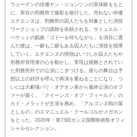
ウェーデンの俳優ヤン・ジョンソンの実体験をもと
に、実在の刑務所で撮影を敢行した。売れない俳優
エチエンヌは、刑務所の囚人たちを対象とした演技
ワークショップの講師を依頼される。サミュエル・
ベケットの戯曲「ゴドーを待ちながら」を演目に選
んだ彼は、一癖も二癖もある囚人たちに演技を指導
していく。エチエンヌの情熱はいつしか囚人たちや
刑務所管理者の心を動かし、実現は困難とされてい
た刑務所外での公演にこぎつける。彼らの舞台は予
想以上の好評を呼んで再演を重ねることになり、つ
いには大劇場パリ・オデオン座から最終公演のオフ
ァーが届く。「クイーンズ・オブ・フィールド」の
カド・メラッドが主演を務め、「アルゴンヌ戦の落
としもの」のエマニュエル・クールコルがメガホン
をとった。2020年・第73回カンヌ国際映画祭オフィ
シャルセレクション。