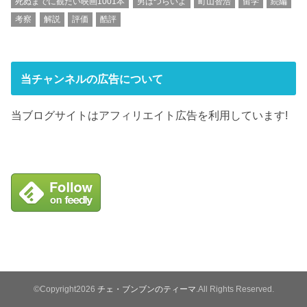
死ぬまでに観たい映画1001本
男はつらいよ
町山智浩
留学
続編
考察
解説
評価
酷評
当チャンネルの広告について
当ブログサイトはアフィリエイト広告を利用しています!
©Copyright2026
チェ・ブンブンのティーマ
.All Rights Reserved.