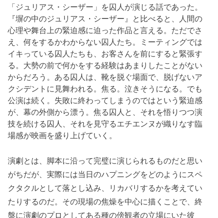
「ジュリアス・シーザー」を囚人が演じる話であった。
『塀の中のジュリアス・シーザー』と比べると、人間の
心理や舞台上の緊迫感に迫った作品と言える。ただでさ
え、何をするかわからない囚人たち。ミーティングでは
イキっている囚人たちも、お客さんを前にすると緊張す
る。大勢の前で何かをする経験はあまりしたことがない
からだろう。ある囚人は、靴を脱ぐ場面で、脱げないア
クシデントに見舞われる。焦る。泣きそうになる。でも
公演は続く。失敗に終わってしまうのではという緊迫感
が、幕の外側から漂う。焦る囚人と、それを悟りつつ演
技を続ける囚人、それを見守るエチエンヌが織りなす臨
場感が映画を盛り上げていく。
演劇とは、脚本に沿って完璧に演じられるものだと思い
がちだが、実際には当日のハプニングをどのようにスペ
クタクルとして落とし込み、リカバリするかを考えてい
たりするのだ。その現場の焦燥を中心に描くことで、終
盤に演劇のプロとしてある種の傍観者の立場にいた彼