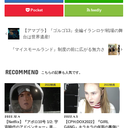
Pocket
feedly
【アマプラ】『ゴルゴ13』全編イランロケ!戦場の舞
台は世界遺産!
『マイスモールランド』制度の前に広がる無力さ
RECOMMEND
こちらの記事も人気です。
2022映画
2022映画
2022.12.4
2022.4.5
【Netflix】『アポロ10号 1/2: 宇
【CPH:DOX2022】『GIRL
宙時代のアドベンチャー』楽…
GANG』キラキラの仮面の裏側に