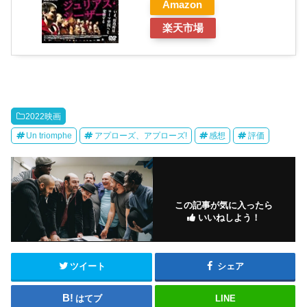
Amazon
楽天市場
2022映画
Un triomphe
アプローズ、アプローズ!
感想
評価
この記事が気に入ったら
いいねしよう！
ツイート
シェア
はてブ
LINE