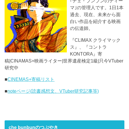
｢チェ・ブンブンのティー
マ｣の管理人です。1日1本
過去、現在、未来から面
白い作品を紹介する映画
の伝道師。
『CLIMAX クライマック
ス』、『コントラ
KONTORA』寄
稿|CINAMAS+映画ライター|世界遺産検定1級|只今VTuber
研究中
■
CINEMAS+寄稿リスト
■
noteページ(読書感想文、VTuber研究記事等)
che bunbunのつぶやき