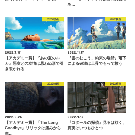
あ…
2022映画
2022映画
2022.3.17
2022.11.17
【アカデミー賞】『あの夏のル
『雲のむこう、約束の場所』落下
カ』悪友との友情は思わぬ形で引
による破壊は上昇でもって救う
き裂かれる
2022映画
2022映画
2022.2.26
2022.9.14
【アカデミー賞】『The Long
『ゴダールの探偵』見るは欺く、
Goodbye』リリックは痛みから
真実はいつもひとつ
生…