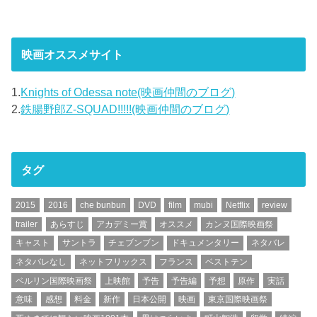
映画オススメサイト
1.
Knights of Odessa note(映画仲間のブログ)
2.
鉄腸野郎Z-SQUAD!!!!!(映画仲間のブログ)
タグ
2015
2016
che bunbun
DVD
film
mubi
Netflix
review
trailer
あらすじ
アカデミー賞
オススメ
カンヌ国際映画祭
キャスト
サントラ
チェブンブン
ドキュメンタリー
ネタバレ
ネタバレなし
ネットフリックス
フランス
ベストテン
ベルリン国際映画祭
上映館
予告
予告編
予想
原作
実話
意味
感想
料金
新作
日本公開
映画
東京国際映画祭