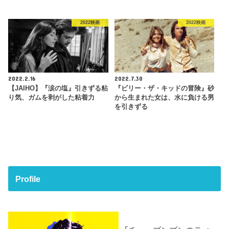
2022映画
2022映画
2022.2.16
2022.7.30
【JAIHO】『涙の塩』引きずる粘
『ビリー・ザ・キッドの冒険』砂
り気、ガムを剥がした粘着力
から生まれた女は、水に負ける男
を引きずる
Profile