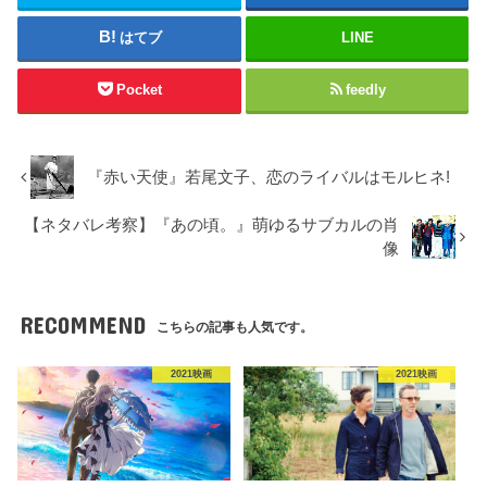
はてブ
LINE
Pocket
feedly
『赤い天使』若尾文子、恋のライバルはモルヒネ!
【ネタバレ考察】『あの頃。』萌ゆるサブカルの肖
像
RECOMMEND
こちらの記事も人気です。
2021映画
2021映画