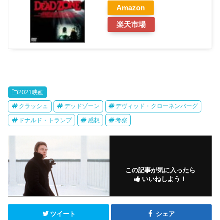
Amazon
楽天市場
2021映画
クラッシュ
デッドゾーン
デヴィッド・クローネンバーグ
ドナルド・トランプ
感想
考察
この記事が気に入ったら
いいねしよう！
ツイート
シェア