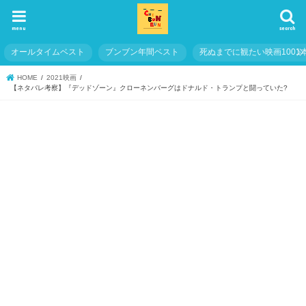
menu
search
オールタイムベスト
ブンブン年間ベスト
死ぬまでに観たい映画1001
HOME
2021映画
【ネタバレ考察】『デッドゾーン』クローネンバーグはドナルド・トランプと闘っていた?