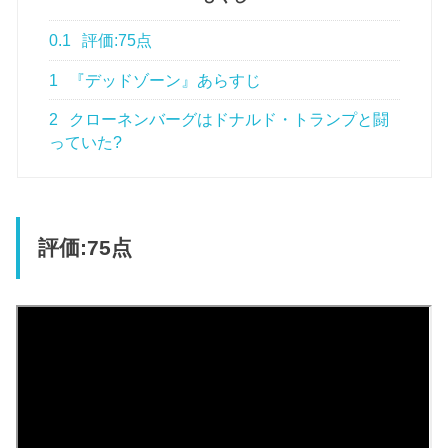
0.1
評価:75点
1
『デッドゾーン』あらすじ
2
クローネンバーグはドナルド・トランプと闘
っていた?
評価:75点