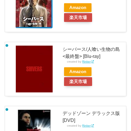
Amazon
楽天市場
シーバース/人喰い生物の島
<最終盤> [Blu-ray]
created by
Rinker
Amazon
楽天市場
デッドゾーン デラックス版
[DVD]
created by
Rinker