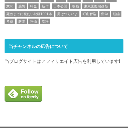
意味
感想
料金
新作
日本公開
映画
東京国際映画祭
死ぬまでに観たい映画1001本
男はつらいよ
町山智浩
留学
続編
考察
解説
評価
酷評
当チャンネルの広告について
当ブログサイトはアフィリエイト広告を利用しています!