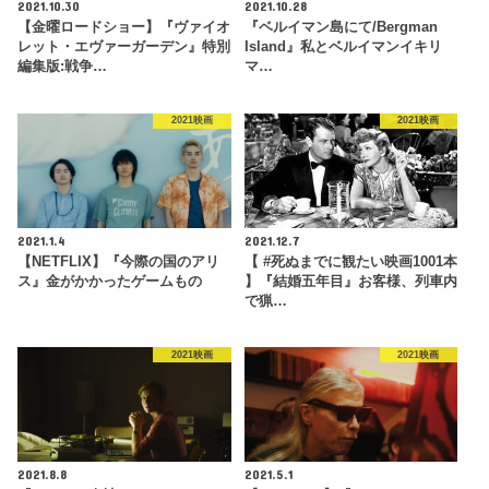
2021.10.30
2021.10.28
【金曜ロードショー】『ヴァイオ
『ベルイマン島にて/Bergman
レット・エヴァーガーデン』特別
Island』私とベルイマンイキリ
編集版:戦争…
マ…
2021映画
2021映画
2021.1.4
2021.12.7
【NETFLIX】『今際の国のアリ
【 #死ぬまでに観たい映画1001本
ス』金がかかったゲームもの
】『結婚五年目』お客様、列車内
で猟…
2021映画
2021映画
2021.8.8
2021.5.1