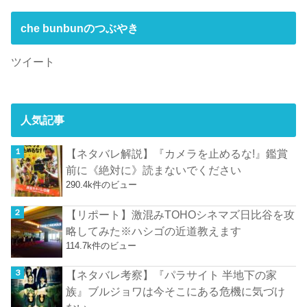
che bunbunのつぶやき
ツイート
人気記事
【ネタバレ解説】『カメラを止めるな!』鑑賞
前に《絶対に》読まないでください
290.4k件のビュー
【リポート】激混みTOHOシネマズ日比谷を攻
略してみた※ハシゴの近道教えます
114.7k件のビュー
【ネタバレ考察】『パラサイト 半地下の家
族』ブルジョワは今そこにある危機に気づけ