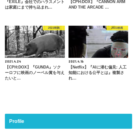
『EXILE』会社でのハラスメント
【CPH:DOX】『CANNON ARM
は家庭にまで持ち込まれ...
AND THE ARCADE …
2021映画
2021映画
2021.4.24
2021.4.16
【CPH:DOX】『GUNDA』ソク
【Netflix】『AIに潜む偏見: 人工
ーロフに映画のノーベル賞を与え
知能における公平とは』複製さ
たいと…
れ…
Profile