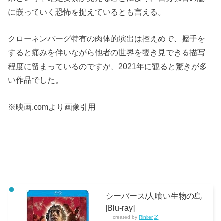
に嵌っていく恐怖を捉えているとも言える。
クローネンバーグ特有の肉体的演出は控えめで、握手を
すると痛みを伴いながら他者の世界を覗き見できる描写
程度に留まっているのですが、2021年に観ると驚きが多
い作品でした。
※映画.comより画像引用
シーバース/人喰い生物の島
[Blu-ray]
created by
Rinker