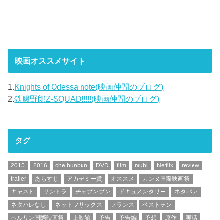
映画オススメサイト
1.
Knights of Odessa note(映画仲間のブログ)
2.
鉄腸野郎Z-SQUAD!!!!!(映画仲間のブログ)
タグ
2015
2016
che bunbun
DVD
film
mubi
Netflix
review
trailer
あらすじ
アカデミー賞
オススメ
カンヌ国際映画祭
キャスト
サントラ
チェブンブン
ドキュメンタリー
ネタバレ
ネタバレなし
ネットフリックス
フランス
ベストテン
ベルリン国際映画祭
上映館
予告
予告編
予想
原作
実話