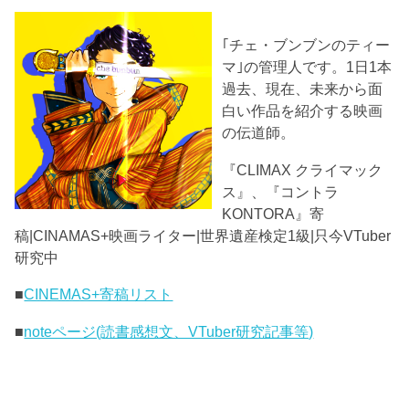
｢チェ・ブンブンのティー
マ｣の管理人です。1日1本
過去、現在、未来から面
白い作品を紹介する映画
の伝道師。
『CLIMAX クライマック
ス』、『コントラ
KONTORA』寄
稿|CINAMAS+映画ライター|世界遺産検定1級|只今VTuber
研究中
■
CINEMAS+寄稿リスト
■
noteページ(読書感想文、VTuber研究記事等)