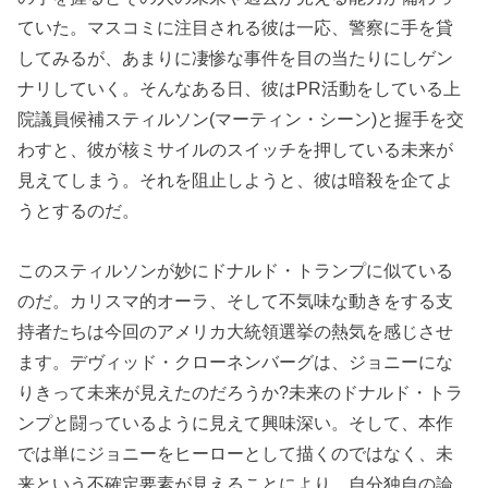
ていた。マスコミに注目される彼は一応、警察に手を貸
してみるが、あまりに凄惨な事件を目の当たりにしゲン
ナリしていく。そんなある日、彼はPR活動をしている上
院議員候補スティルソン(マーティン・シーン)と握手を交
わすと、彼が核ミサイルのスイッチを押している未来が
見えてしまう。それを阻止しようと、彼は暗殺を企てよ
うとするのだ。
このスティルソンが妙にドナルド・トランプに似ている
のだ。カリスマ的オーラ、そして不気味な動きをする支
持者たちは今回のアメリカ大統領選挙の熱気を感じさせ
ます。デヴィッド・クローネンバーグは、ジョニーにな
りきって未来が見えたのだろうか?未来のドナルド・トラ
ンプと闘っているように見えて興味深い。そして、本作
では単にジョニーをヒーローとして描くのではなく、未
来という不確定要素が見えることにより、自分独自の論