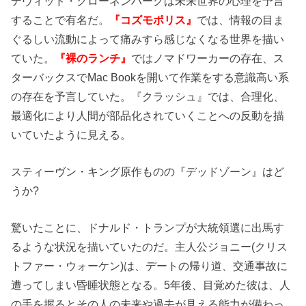
デヴィッド・クローネンバーグは未来世界の心理を予言
することで有名だ。
『コズモポリス』
では、情報の目ま
ぐるしい流動によって痛みすら感じなくなる世界を描い
ていた。
『裸のランチ』
ではノマドワーカーの存在、ス
ターバックスでMac Bookを開いて作業をする意識高い系
の存在を予言していた。『クラッシュ』では、合理化、
最適化により人間が部品化されていくことへの反動を描
いていたように見える。
スティーヴン・キング原作ものの『デッドゾーン』はど
うか?
驚いたことに、ドナルド・トランプが大統領選に出馬す
るような状況を描いていたのだ。主人公ジョニー(クリス
トファー・ウォーケン)は、デートの帰り道、交通事故に
遭ってしまい昏睡状態となる。5年後、目覚めた彼は、人
の手を握るとその人の未来や過去が見える能力が備わっ