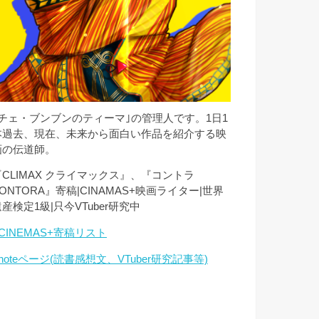
｢チェ・ブンブンのティーマ｣の管理人です。1日1
本過去、現在、未来から面白い作品を紹介する映
画の伝道師。
『CLIMAX クライマックス』、『コントラ
ONTORA』寄稿|CINAMAS+映画ライター|世界
産検定1級|只今VTuber研究中
CINEMAS+寄稿リスト
noteページ(読書感想文、VTuber研究記事等)