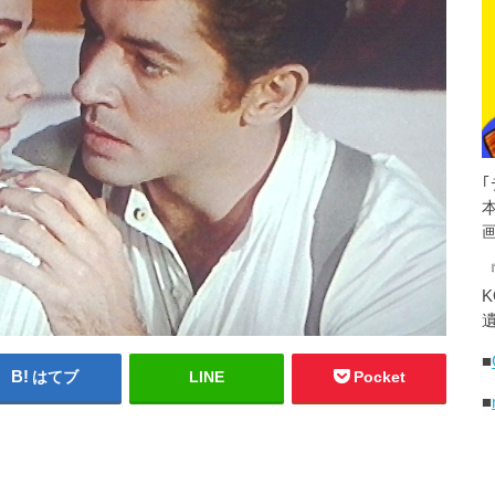
K
遺
■
はてブ
LINE
Pocket
■