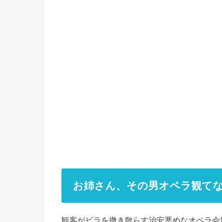
お姉さん、その男オペラ観て
観客がビラを撒き散らす治安悪めなオペラ会