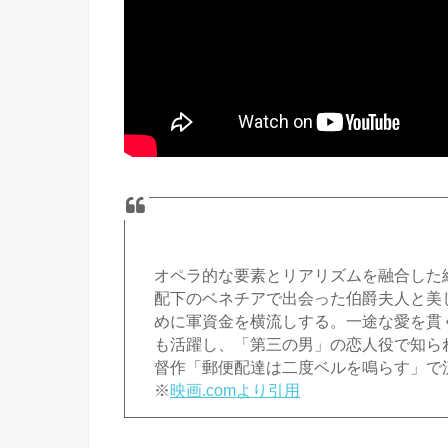
オペラ的な要素とリアリズムを融合した
配下のベネチアで出会った伯爵夫人と美
めに軍資金を横流しする。一途な愛を貫
も活躍し、「第三の男」の恋人役で知ら
督作「郵便配達は二度ベルを鳴らす」で
※
映画.comより引用