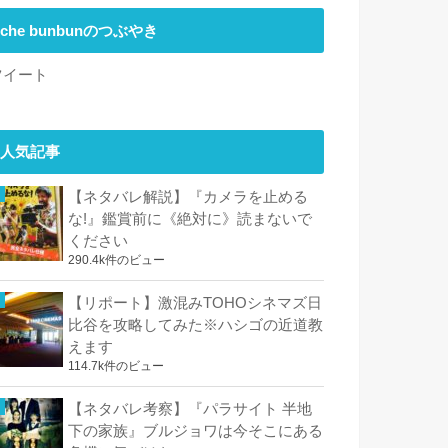
che bunbunのつぶやき
ツイート
人気記事
【ネタバレ解説】『カメラを止める
な!』鑑賞前に《絶対に》読まないで
ください
290.4k件のビュー
【リポート】激混みTOHOシネマズ日
比谷を攻略してみた※ハシゴの近道教
えます
114.7k件のビュー
【ネタバレ考察】『パラサイト 半地
下の家族』ブルジョワは今そこにある