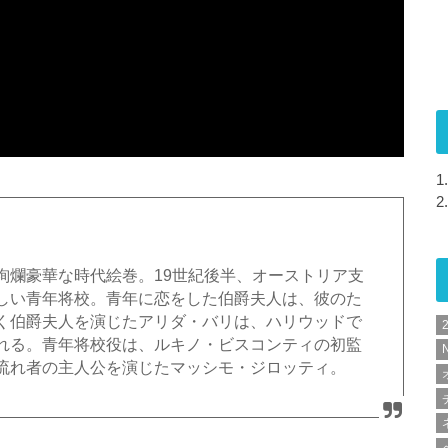
1.
2.
絢爛豪華な時代絵巻。19世紀後半、オーストリア支
しい青年将校。青年に恋をした伯爵夫人は、彼のた
く伯爵夫人を演じたアリダ・バリは、ハリウッドで
れる。青年将校役は、ルキノ・ビスコンティの初監
N
流れ者の主人公を演じたマッシモ・ジロッティ。