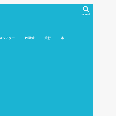
search
スシアター
映画館
旅行
本