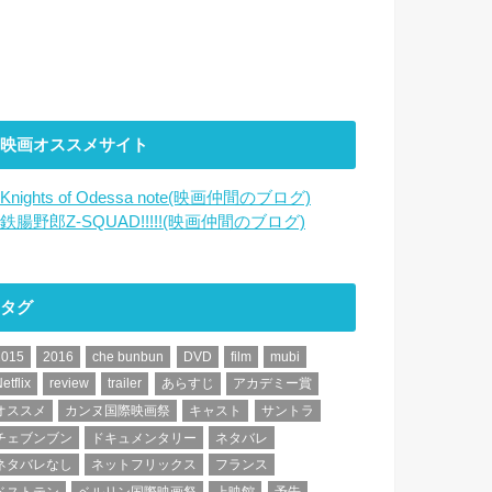
映画オススメサイト
Knights of Odessa note(映画仲間のブログ)
鉄腸野郎Z-SQUAD!!!!!(映画仲間のブログ)
タグ
2015
2016
che bunbun
DVD
film
mubi
etflix
review
trailer
あらすじ
アカデミー賞
オススメ
カンヌ国際映画祭
キャスト
サントラ
チェブンブン
ドキュメンタリー
ネタバレ
ネタバレなし
ネットフリックス
フランス
ベストテン
ベルリン国際映画祭
上映館
予告