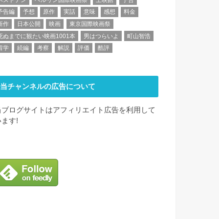
予告編
予想
原作
実話
意味
感想
料金
新作
日本公開
映画
東京国際映画祭
死ぬまでに観たい映画1001本
男はつらいよ
町山智浩
留学
続編
考察
解説
評価
酷評
当チャンネルの広告について
当ブログサイトはアフィリエイト広告を利用して
います!