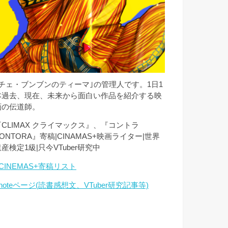
｢チェ・ブンブンのティーマ｣の管理人です。1日1
本過去、現在、未来から面白い作品を紹介する映
画の伝道師。
『CLIMAX クライマックス』、『コントラ
ONTORA』寄稿|CINAMAS+映画ライター|世界
産検定1級|只今VTuber研究中
CINEMAS+寄稿リスト
noteページ(読書感想文、VTuber研究記事等)