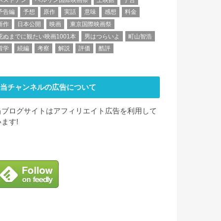
予告編
予想
原作
実話
意味
感想
料金
新作
日本公開
映画
東京国際映画祭
死ぬまでに観たい映画1001本
男はつらいよ
町山智浩
留学
続編
考察
解説
評価
酷評
当チャンネルの広告について
当ブログサイトはアフィリエイト広告を利用して
います!