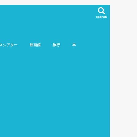
search
スシアター
映画館
旅行
本