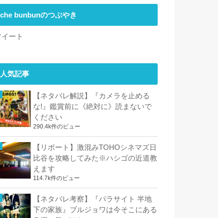
che bunbunのつぶやき
ツイート
人気記事
【ネタバレ解説】『カメラを止める
な!』鑑賞前に《絶対に》読まないで
ください
290.4k件のビュー
【リポート】激混みTOHOシネマズ日
比谷を攻略してみた※ハシゴの近道教
えます
114.7k件のビュー
【ネタバレ考察】『パラサイト 半地
下の家族』ブルジョワは今そこにある