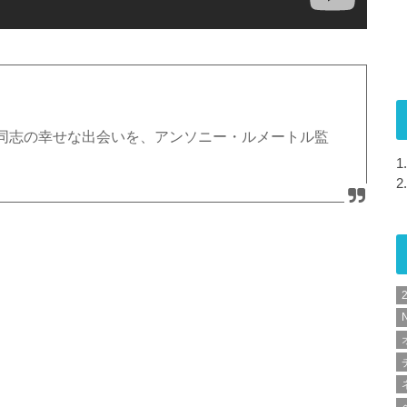
同志の幸せな出会いを、アンソニー・ルメートル監
1.
2.
N