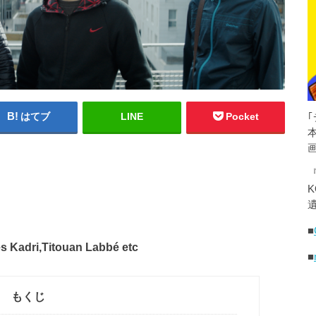
はてブ
LINE
Pocket
K
遺
■
 Kadri,Titouan Labbé etc
■
もくじ