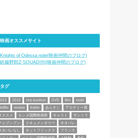
映画オススメサイト
Knights of Odessa note(映画仲間のブログ)
鉄腸野郎Z-SQUAD!!!!!(映画仲間のブログ)
タグ
2015
2016
che bunbun
DVD
film
mubi
etflix
review
trailer
あらすじ
アカデミー賞
オススメ
カンヌ国際映画祭
キャスト
サントラ
チェブンブン
ドキュメンタリー
ネタバレ
ネタバレなし
ネットフリックス
フランス
ベストテン
ベルリン国際映画祭
上映館
予告