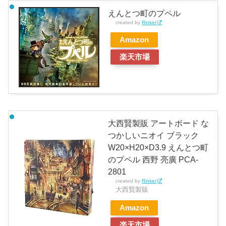
えんとつ町のプペル
created by
Rinker
Amazon
楽天市場
大西賢製販 アートボード な
つかしいニオイ ブラック
W20×H20×D3.9 えんとつ町
のプペル 西野 亮廣 PCA-
2801
created by
Rinker
大西賢製販
Amazon
楽天市場