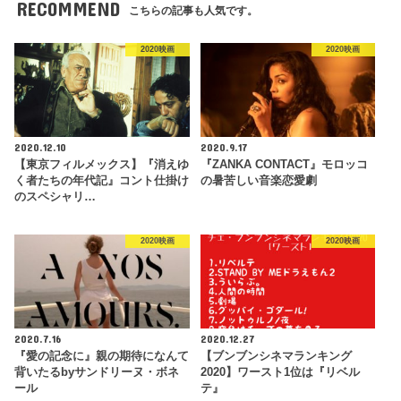
RECOMMEND
こちらの記事も人気です。
2020映画
2020映画
2020.12.10
2020.9.17
【東京フィルメックス】『消えゆ
『ZANKA CONTACT』モロッコ
く者たちの年代記』コント仕掛け
の暑苦しい音楽恋愛劇
のスペシャリ…
2020映画
2020映画
2020.7.16
2020.12.27
『愛の記念に』親の期待になんて
【ブンブンシネマランキング
背いたるbyサンドリーヌ・ボネ
2020】ワースト1位は『リベル
ール
テ』