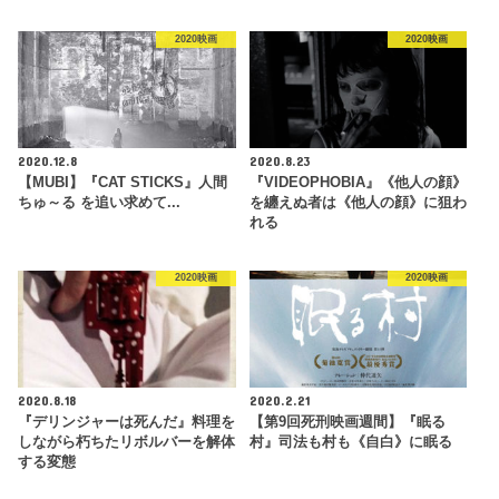
2020映画
2020映画
2020.12.8
2020.8.23
【MUBI】『CAT STICKS』人間
『VIDEOPHOBIA』《他人の顔》
ちゅ～る を追い求めて...
を纏えぬ者は《他人の顔》に狙わ
れる
2020映画
2020映画
2020.8.18
2020.2.21
『デリンジャーは死んだ』料理を
【第9回死刑映画週間】『眠る
しながら朽ちたリボルバーを解体
村』司法も村も《自白》に眠る
する変態