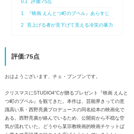
0.1
評価:75点
1
『映画 えんとつ町のプペル』あらすじ
2
見上げる者が見下げて見える冷笑の暴力
評価:75点
おはようございます、チェ・ブンブンです。
クリスマスにSTUDIO4°Cが贈るプレゼント『映画 えんと
つ町のプペル』を観てきた。本作は、芸能界きっての意
識高い系・西野亮廣プロデュースの同名絵本の映画化で
ある。西野亮廣が絡んでいるため、公開前から不穏な空
気が流れていた。どうやら某宗教映画的映画チケットば