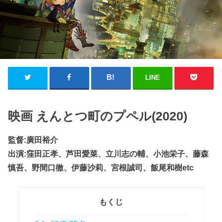
LINE
映画 えんとつ町のプペル(2020)
監督:廣田裕介
出演:窪田正孝、芦田愛菜、立川志の輔、小池栄子、藤森
慎吾、野間口徹、伊藤沙莉、宮根誠司、飯尾和樹etc
もくじ