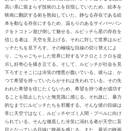
高い系に留まらず技術の上を目指していたため、絵本を
映画に翻訳する術を熟知していた。静なる存在である絵
本を動なる存在にするため、温もりのあるサイバーパン
クをトコトン遊び倒して魅せる。ルビッチら星の存在を
信じる者は、天空を見上げる。それに対して世界はルビ
ッチたちを見下ろす。その極端な目線の切り替えによ
り、ごちゃごちゃした世界に対するマクロとミクロを提
示し好奇心を掻き立てる。そして、ルビッチが社会を見
下ろすとそこには冷笑の憎悪が蠢いている。彼らは、か
つて希望を持っていたらがそれは失われている。その失
われた希望を信じたくないため、希望を持つ者が成功す
ることを阻止したいと無意識に感じる。それ故に、暴力
的なまでにルビッチたちを邪魔する。そんな彼の目線は
常に天空ではなく、ルビッチやゴミ人間・プペルに向け
られている。そんな徹底した冷笑に溺れる者が天空に盲
目となっている目線に映画を感じる。また、最近の映画