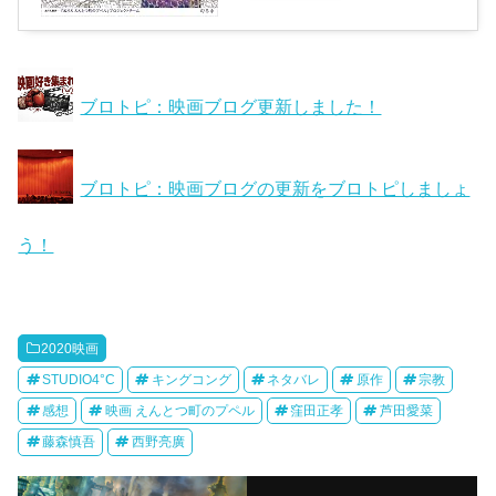
ブロトピ：映画ブログ更新しました！
ブロトピ：映画ブログの更新をブロトピしましょ
う！
2020映画
STUDIO4°C
キングコング
ネタバレ
原作
宗教
感想
映画 えんとつ町のプペル
窪田正孝
芦田愛菜
藤森慎吾
西野亮廣