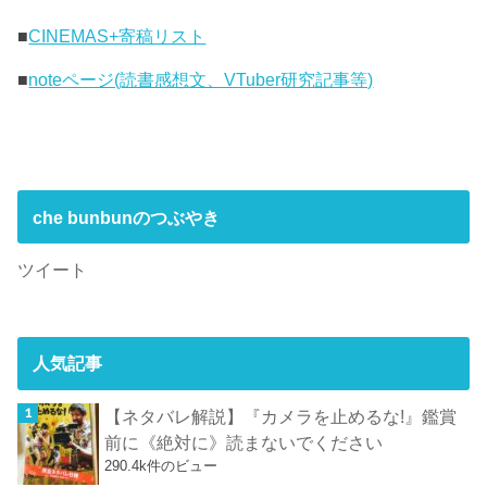
■
CINEMAS+寄稿リスト
■
noteページ(読書感想文、VTuber研究記事等)
che bunbunのつぶやき
ツイート
人気記事
【ネタバレ解説】『カメラを止めるな!』鑑賞
前に《絶対に》読まないでください
290.4k件のビュー