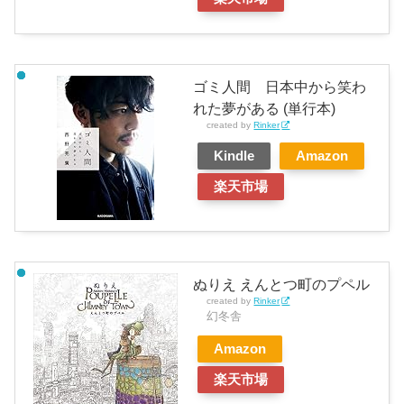
ゴミ人間 日本中から笑わ
れた夢がある (単行本)
created by
Rinker
Kindle
Amazon
楽天市場
ぬりえ えんとつ町のプペル
created by
Rinker
幻冬舎
Amazon
楽天市場