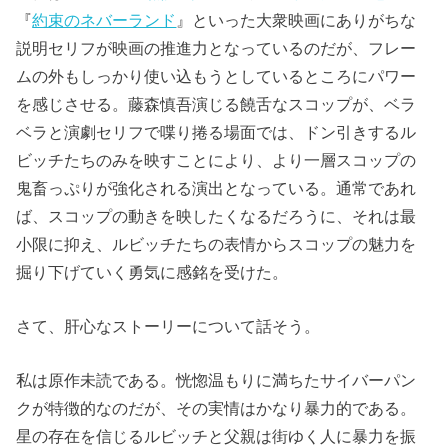
『
約束のネバーランド
』といった大衆映画にありがちな
説明セリフが映画の推進力となっているのだが、フレー
ムの外もしっかり使い込もうとしているところにパワー
を感じさせる。藤森慎吾演じる饒舌なスコップが、ベラ
ベラと演劇セリフで喋り捲る場面では、ドン引きするル
ビッチたちのみを映すことにより、より一層スコップの
鬼畜っぷりが強化される演出となっている。通常であれ
ば、スコップの動きを映したくなるだろうに、それは最
小限に抑え、ルビッチたちの表情からスコップの魅力を
掘り下げていく勇気に感銘を受けた。
さて、肝心なストーリーについて話そう。
私は原作未読である。恍惚温もりに満ちたサイバーパン
クが特徴的なのだが、その実情はかなり暴力的である。
星の存在を信じるルビッチと父親は街ゆく人に暴力を振