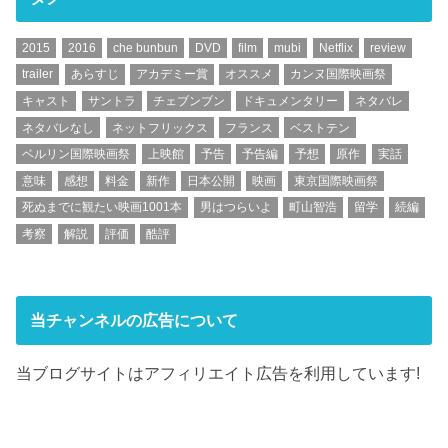
2015
2016
che bunbun
DVD
film
mubi
Netflix
review
trailer
あらすじ
アカデミー賞
オススメ
カンヌ国際映画祭
キャスト
サントラ
チェブンブン
ドキュメンタリー
ネタバレ
ネタバレなし
ネットフリックス
フランス
ベストテン
ベルリン国際映画祭
上映館
予告
予告編
予想
原作
実話
意味
感想
料金
新作
日本公開
映画
東京国際映画祭
死ぬまでに観たい映画1001本
男はつらいよ
町山智浩
留学
続編
考察
解説
評価
酷評
当チャンネルの広告について
当ブログサイトはアフィリエイト広告を利用しています!