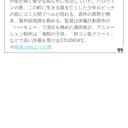
や星が輝く夜空を知らずに生活していた。ハロウィ
ンの夜、この町に生きる親を亡くした少年ルビッチ
の前にゴミ人間プペルが現れる。原作の西野が脚
本、製作総指揮を務める。監督は伊藤計劃原作の
「ハーモニー」で演出を務めた廣田裕介。アニメー
ション制作は「海獣の子供」「鉄コン筋クリート」
などで高い評価を受けるSTUDIO4℃。
※
映画.comより引用