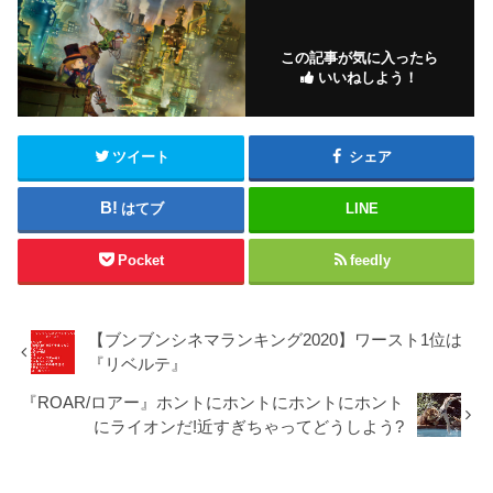
この記事が気に入ったら
いいねしよう！
ツイート
シェア
はてブ
LINE
Pocket
feedly
【ブンブンシネマランキング2020】ワースト1位は
『リベルテ』
『ROAR/ロアー』ホントにホントにホントにホント
にライオンだ!近すぎちゃってどうしよう?