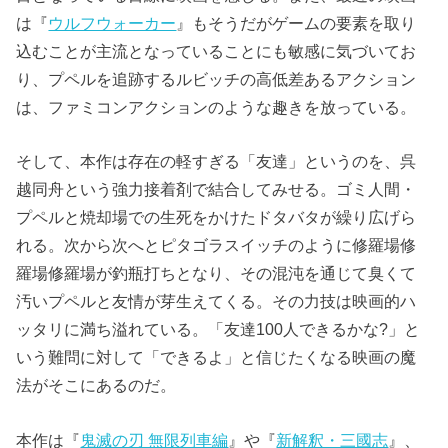
は『
ウルフウォーカー
』もそうだがゲームの要素を取り
込むことが主流となっていることにも敏感に気づいてお
り、プペルを追跡するルビッチの高低差あるアクション
は、ファミコンアクションのような趣きを放っている。
そして、本作は存在の軽すぎる「友達」というのを、呉
越同舟という強力接着剤で結合してみせる。ゴミ人間・
プペルと焼却場での生死をかけたドタバタが繰り広げら
れる。次から次へとピタゴラスイッチのように修羅場修
羅場修羅場が釣瓶打ちとなり、その混沌を通じて臭くて
汚いプペルと友情が芽生えてくる。その力技は映画的ハ
ッタリに満ち溢れている。「友達100人できるかな?」と
いう難問に対して「できるよ」と信じたくなる映画の魔
法がそこにあるのだ。
本作は『
鬼滅の刃 無限列車編
』や『
新解釈・三國志
』、