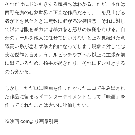
それだけにドン引きする気持ちはわかる。ただ、本作は
西野亮廣の心象世界に正直な作品だろう。上を見上げる
者が下を見たときに無数に群がる冷笑憎悪。それに対し
て眼には眼を暴力には暴力をと怒りの鉄槌を向ける。自
分のオールを他人に任せてはいけないと上を見続けた意
識高い系が思わず暴力的になってしまう現象に対して忠
実な傑作と言えよう。ルビッチやプペル以上に主張が前
に出ているため、拍手が起きたり、それにドン引きする
のも分かる。
しかし、ただ単に映画を作りたかったエゴで生み出され
た作品に留まらずエンターテイメントとして「映画」を
作ってくれたことは大いに評価したい。
※映画.comより画像引用