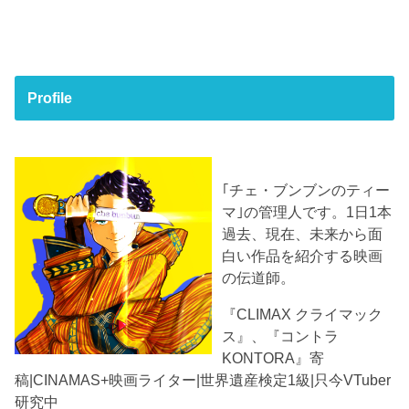
Profile
｢チェ・ブンブンのティー
マ｣の管理人です。1日1本
過去、現在、未来から面
白い作品を紹介する映画
の伝道師。
『CLIMAX クライマック
ス』、『コントラ
KONTORA』寄
稿|CINAMAS+映画ライター|世界遺産検定1級|只今VTuber
研究中