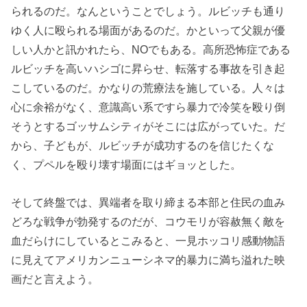
られるのだ。なんということでしょう。ルビッチも通り
ゆく人に殴られる場面があるのだ。かといって父親が優
しい人かと訊かれたら、NOでもある。高所恐怖症である
ルビッチを高いハシゴに昇らせ、転落する事故を引き起
こしているのだ。かなりの荒療法を施している。人々は
心に余裕がなく、意識高い系ですら暴力で冷笑を殴り倒
そうとするゴッサムシティがそこには広がっていた。だ
から、子どもが、ルビッチが成功するのを信じたくな
く、プペルを殴り壊す場面にはギョッとした。
そして終盤では、異端者を取り締まる本部と住民の血み
どろな戦争が勃発するのだが、コウモリが容赦無く敵を
血だらけにしているとこみると、一見ホッコリ感動物語
に見えてアメリカンニューシネマ的暴力に満ち溢れた映
画だと言えよう。