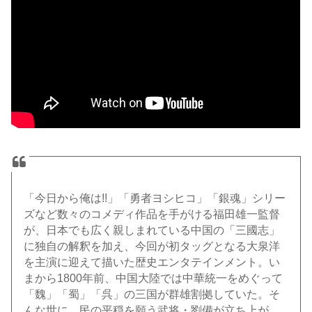
「今日から俺は!!」「勇者ヨシヒコ」「銀魂」シリー
ズなど数々のコメディ作品を手がける福田雄一監督
が、日本でも広く親しまれている中国の「三國志」
に独自の解釈を加え、今回が初タッグとなる大泉洋
を主演に迎えて描いた歴史エンタテインメント。い
まから1800年前、中国大陸では中華統一をめぐって
「魏」「蜀」「呉」の三国が群雄割拠していた。そ
んな世に、民の平穏を願う武将・劉備が立ち上が