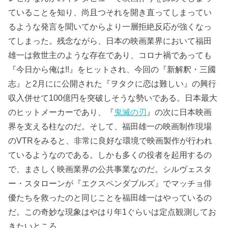
ていることを知り、尚且つそれを開き直ってしまってい
るような発言を聞いてからより一層拒絶反応が強くなっ
てしまった。残念ながら、日本の映画業界において福田
雄一は救世主のような存在であり、コロナ禍であっても
『今日から俺は!!』をヒットされ、今回の『新解釈・三國
志』と2月にに公開された『ヲタクに恋は難しい』の興行
収入併せて100億円を突破しそうな勢いである。日本最大
のヒットメーカーであり、『
鬼滅の刃
』の次に日本映画
界を支える柱なのだ。そして、福田雄一の映画制作現場
のVTRをみると、非常に良好な環境で映画製作が行われ
ているようなのである。しかも多くの役者を起用するの
で、まさしく映画業界の公共事業なのだ。シルヴェスタ
ー・スタローンが『エクスペンダブルズ』でマッチョ俳
優たちを救ったのと同じことを福田雄一はやっているの
だ。この奇妙な現象はやはり年1ぐらいは定点観測してお
きたいところ。