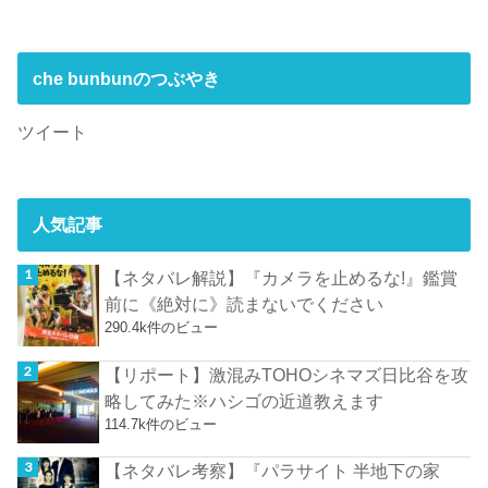
che bunbunのつぶやき
ツイート
人気記事
【ネタバレ解説】『カメラを止めるな!』鑑賞
前に《絶対に》読まないでください
290.4k件のビュー
【リポート】激混みTOHOシネマズ日比谷を攻
略してみた※ハシゴの近道教えます
114.7k件のビュー
【ネタバレ考察】『パラサイト 半地下の家