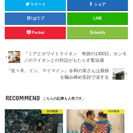
ツイート
シェア
はてブ
LINE
Pocket
feedly
『ミアとホワイトライオン 奇跡の1300日』ホンモ
ノのライオンとの対話がもたらす緊迫感
『佐々木、イン、マイマイン』令和の寅さんは孤独
を噛み締め笑顔で涙する
RECOMMEND
こちらの記事も人気です。
2020映画
2020映画