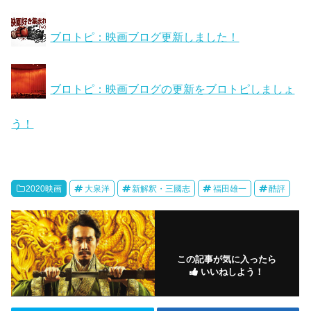
ブロトピ：映画ブログ更新しました！
ブロトピ：映画ブログの更新をブロトピしましょ
う！
2020映画
大泉洋
新解釈・三國志
福田雄一
酷評
この記事が気に入ったら
いいねしよう！