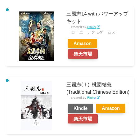
三國志14 with パワーアップ
キット
created by
Rinker
コーエーテクモゲームス
Amazon
楽天市場
三國志(Ⅰ): 桃園結義
(Traditional Chinese Edition)
created by
Rinker
Kindle
Amazon
楽天市場