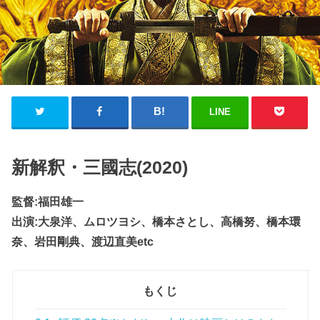
LINE
新解釈・三國志(2020)
監督:福田雄一
出演:大泉洋、ムロツヨシ、橋本さとし、高橋努、橋本環
奈、岩田剛典、渡辺直美etc
もくじ