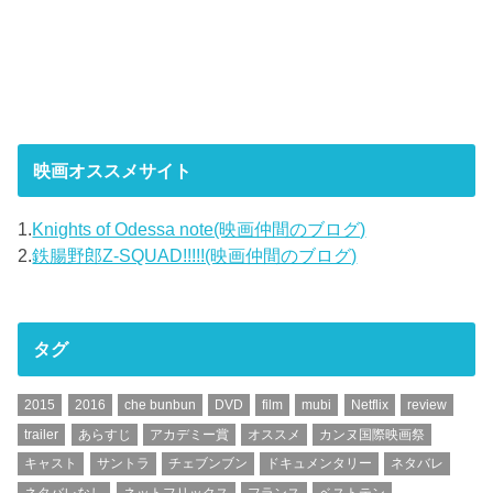
映画オススメサイト
1.
Knights of Odessa note(映画仲間のブログ)
2.
鉄腸野郎Z-SQUAD!!!!!(映画仲間のブログ)
タグ
2015
2016
che bunbun
DVD
film
mubi
Netflix
review
trailer
あらすじ
アカデミー賞
オススメ
カンヌ国際映画祭
キャスト
サントラ
チェブンブン
ドキュメンタリー
ネタバレ
ネタバレなし
ネットフリックス
フランス
ベストテン