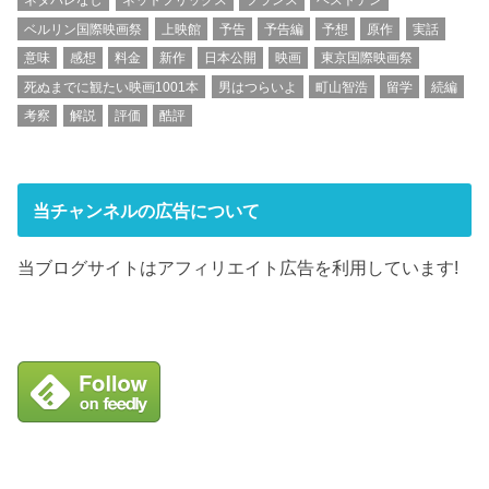
ベルリン国際映画祭
上映館
予告
予告編
予想
原作
実話
意味
感想
料金
新作
日本公開
映画
東京国際映画祭
死ぬまでに観たい映画1001本
男はつらいよ
町山智浩
留学
続編
考察
解説
評価
酷評
当チャンネルの広告について
当ブログサイトはアフィリエイト広告を利用しています!