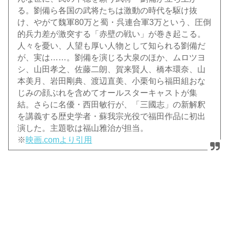
る。劉備ら各国の武将たちは激動の時代を駆け抜
け、やがて魏軍80万と蜀・呉連合軍3万という、圧倒
的兵力差が激突する「赤壁の戦い」が巻き起こる。
人々を憂い、人望も厚い人物として知られる劉備だ
が、実は……。劉備を演じる大泉のほか、ムロツヨ
シ、山田孝之、佐藤二朗、賀来賢人、橋本環奈、山
本美月、岩田剛典、渡辺直美、小栗旬ら福田組おな
じみの顔ぶれを含めてオールスターキャストが集
結。さらに名優・西田敏行が、「三國志」の新解釈
を講義する歴史学者・蘇我宗光役で福田作品に初出
演した。主題歌は福山雅治が担当。
※
映画.comより引用