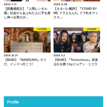
2020.7.31
2020.11.28
【読書感想文】『人間レンタル
【ネタバレ酷評】『STAND BY
屋』社会からあぶれた人に手を差
ME ドラえもん2』ドラ吐きマッ
し伸べる男の少…
クス…
2020映画
2020映画
2020.10.21
2020.9.3
【MUBI】『NAINSUKH』そう
【MUBI】『Technoboss』音楽
だ、インドへ行こう!
は心を救うbyジョアン・ニコラ
Profile