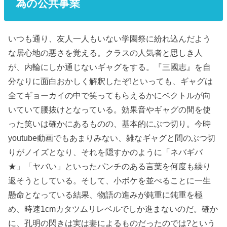
為の公共事業
いつも通り、友人一人もいない学園祭に紛れ込んだよう
な居心地の悪さを覚える。クラスの人気者と思しき人
が、内輪にしか通じないギャグをする。『三國志』を自
分なりに面白おかしく解釈したぞ!といっても、ギャグは
全てギョーカイの中で笑ってもらえるかにベクトルが向
いていて腰抜けとなっている。効果音やギャグの間を使
った笑いは確かにあるものの、基本的にぶつ切り。今時
youtube動画でもあまりみない、雑なギャグと間のぶつ切
りがノイズとなり、それを隠すかのように「ネバギバ
★」「ヤバい」といったパンチのある言葉を何度も繰り
返そうとしている。そして、小ボケを並べることに一生
懸命となっている結果、物語の進みが鈍重に鈍重を極
め、時速1cmカタツムリレベルでしか進まないのだ。確か
に、孔明の閃きは実は妻によるものだったのでは?という