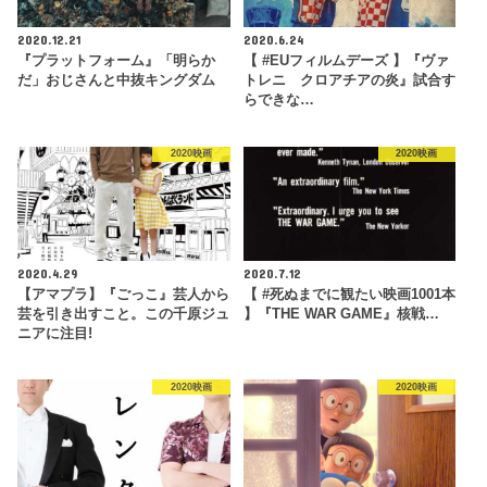
2020.12.21
2020.6.24
『プラットフォーム』「明らか
【 #EUフィルムデーズ 】『ヴァ
だ」おじさんと中抜キングダム
トレニ クロアチアの炎』試合す
らできな…
2020映画
2020映画
2020.4.29
2020.7.12
【アマプラ】『ごっこ』芸人から
【 #死ぬまでに観たい映画1001本
芸を引き出すこと。この千原ジュ
】『THE WAR GAME』核戦…
ニアに注目!
2020映画
2020映画