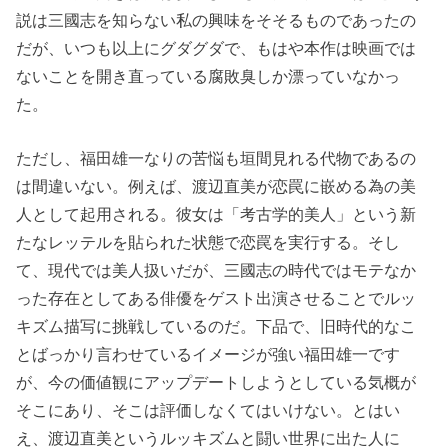
説は三國志を知らない私の興味をそそるものであったの
だが、いつも以上にグダグダで、もはや本作は映画では
ないことを開き直っている腐敗臭しか漂っていなかっ
た。
ただし、福田雄一なりの苦悩も垣間見れる代物であるの
は間違いない。例えば、渡辺直美が恋罠に嵌める為の美
人として起用される。彼女は「考古学的美人」という新
たなレッテルを貼られた状態で恋罠を実行する。そし
て、現代では美人扱いだが、三國志の時代ではモテなか
った存在としてある俳優をゲスト出演させることでルッ
キズム描写に挑戦しているのだ。下品で、旧時代的なこ
とばっかり言わせているイメージが強い福田雄一です
が、今の価値観にアップデートしようとしている気概が
そこにあり、そこは評価しなくてはいけない。とはい
え、渡辺直美というルッキズムと闘い世界に出た人に