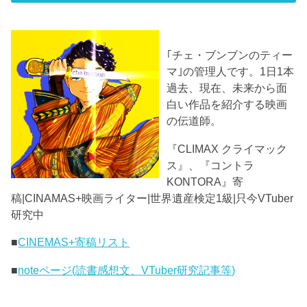
｢チェ・ブンブンのティー
マ｣の管理人です。1日1本
過去、現在、未来から面
白い作品を紹介する映画
の伝道師。
『CLIMAX クライマック
ス』、『コントラ
KONTORA』寄
稿|CINAMAS+映画ライター|世界遺産検定1級|只今VTuber
研究中
■
CINEMAS+寄稿リスト
■
noteページ(読書感想文、VTuber研究記事等)