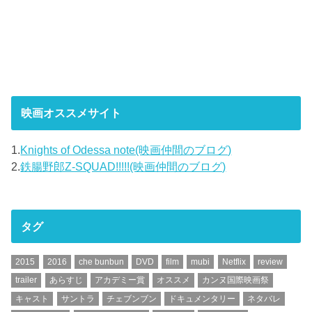
映画オススメサイト
1.
Knights of Odessa note(映画仲間のブログ)
2.
鉄腸野郎Z-SQUAD!!!!!(映画仲間のブログ)
タグ
2015
2016
che bunbun
DVD
film
mubi
Netflix
review
trailer
あらすじ
アカデミー賞
オススメ
カンヌ国際映画祭
キャスト
サントラ
チェブンブン
ドキュメンタリー
ネタバレ