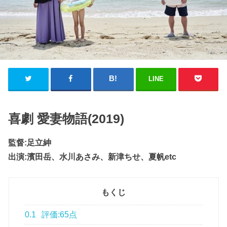
LINE
喜劇 愛妻物語(2019)
監督:足立紳
出演:濱田岳、水川あさみ、新津ちせ、夏帆etc
もくじ
0.1
評価:65点