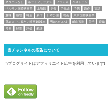
ネタバレなし
ネットフリックス
フランス
ベストテン
ベルリン国際映画祭
上映館
予告
予告編
予想
原作
実話
意味
感想
料金
新作
日本公開
映画
東京国際映画祭
死ぬまでに観たい映画1001本
男はつらいよ
町山智浩
留学
続編
考察
解説
評価
酷評
当チャンネルの広告について
当ブログサイトはアフィリエイト広告を利用しています!