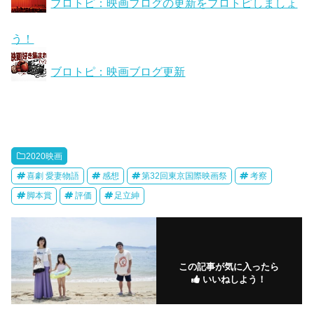
ブロトピ：映画ブログの更新をブロトピしましょ
う！
ブロトピ：映画ブログ更新
2020映画
喜劇 愛妻物語
感想
第32回東京国際映画祭
考察
脚本賞
評価
足立紳
この記事が気に入ったら
いいねしよう！