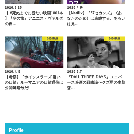
2020.5.25
2020.4.19
【 #死ぬまでに観たい映画1001本
【Netflix】『37セカンズ』《あ
】『冬の旅』アニエス・ヴァルダ
なたのため》は束縛する、あるい
の自…
は見…
2020映画
2020映画
2020.4.18
2020.5.7
【考察】『ホイッスラーズ 誓い
『DAU. THREE DAYS』ユニバ
の口笛』ルーマニアの口笛通信は
ース映画の戦略論〜クズ男の生態
公開鍵暗号だ!
森…
Profile