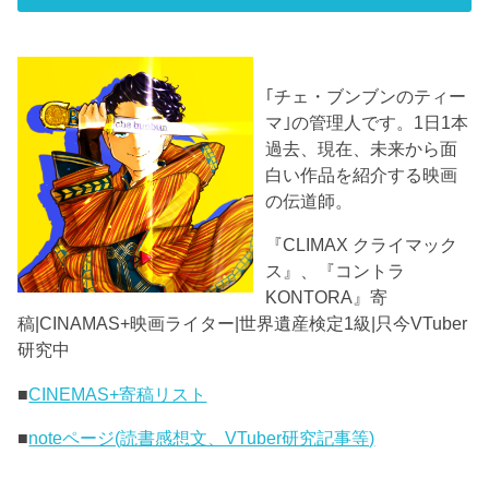
｢チェ・ブンブンのティー
マ｣の管理人です。1日1本
過去、現在、未来から面
白い作品を紹介する映画
の伝道師。
『CLIMAX クライマック
ス』、『コントラ
KONTORA』寄
稿|CINAMAS+映画ライター|世界遺産検定1級|只今VTuber
研究中
■
CINEMAS+寄稿リスト
■
noteページ(読書感想文、VTuber研究記事等)