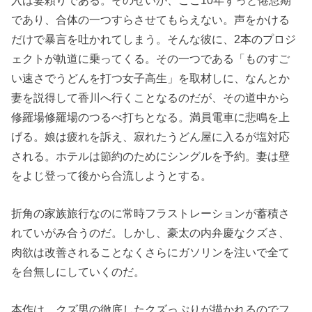
であり、合体の一つすらさせてもらえない。声をかける
だけで暴言を吐かれてしまう。そんな彼に、2本のプロジ
ェクトが軌道に乗ってくる。その一つである「ものすご
い速さでうどんを打つ女子高生」を取材しに、なんとか
妻を説得して香川へ行くことなるのだが、その道中から
修羅場修羅場のつるべ打ちとなる。満員電車に悲鳴を上
げる。娘は疲れを訴え、寂れたうどん屋に入るが塩対応
される。ホテルは節約のためにシングルを予約。妻は壁
をよじ登って後から合流しようとする。
折角の家族旅行なのに常時フラストレーションが蓄積さ
れていがみ合うのだ。しかし、豪太の内弁慶なクズさ、
肉欲は改善されることなくさらにガソリンを注いで全て
を台無しにしていくのだ。
本作は、クズ男の徹底したクズっぷりが描かれるのでフ