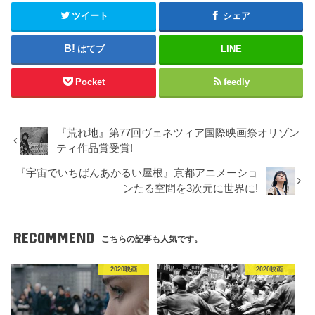
ツイート
シェア
はてブ
LINE
Pocket
feedly
『荒れ地』第77回ヴェネツィア国際映画祭オリゾン
ティ作品賞受賞!
『宇宙でいちばんあかるい屋根』京都アニメーショ
ンたる空間を3次元に世界に!
RECOMMEND
こちらの記事も人気です。
2020映画
2020映画