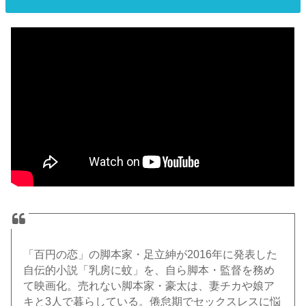
「百円の恋」の脚本家・足立紳が2016年に発表した
自伝的小説「乳房に蚊」を、自ら脚本・監督を務め
て映画化。売れない脚本家・豪太は、妻チカや娘ア
キと3人で暮らしている。倦怠期でセックスレスに悩