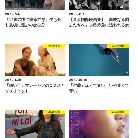
2020.4.6
2020.11.7
『17歳の瞳に映る世界』生も死
【東京国際映画祭】『親愛なる同
も最後に選ぶのは自分
志たちへ』自己矛盾に追われる女
2020映画
2020映画
2020.1.30
2020.10.15
『細い目』マレーシアのロミオと
『仁義』赤くて青い、いや青くて
ジュリエット
青い
2020映画
2020映画