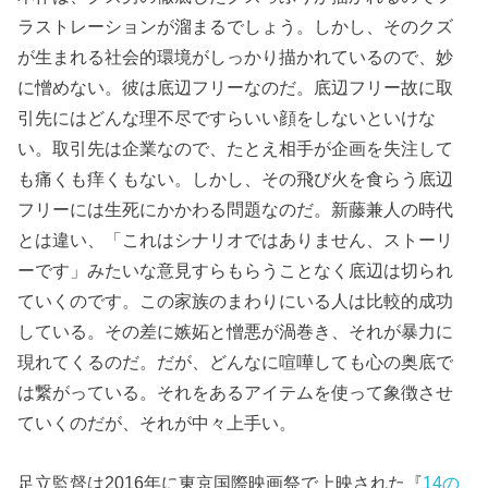
ラストレーションが溜まるでしょう。しかし、そのクズ
が生まれる社会的環境がしっかり描かれているので、妙
に憎めない。彼は底辺フリーなのだ。底辺フリー故に取
引先にはどんな理不尽ですらいい顔をしないといけな
い。取引先は企業なので、たとえ相手が企画を失注して
も痛くも痒くもない。しかし、その飛び火を食らう底辺
フリーには生死にかかわる問題なのだ。新藤兼人の時代
とは違い、「これはシナリオではありません、ストーリ
ーです」みたいな意見すらもらうことなく底辺は切られ
ていくのです。この家族のまわりにいる人は比較的成功
している。その差に嫉妬と憎悪が渦巻き、それが暴力に
現れてくるのだ。だが、どんなに喧嘩しても心の奥底で
は繋がっている。それをあるアイテムを使って象徴させ
ていくのだが、それが中々上手い。
足立監督は2016年に東京国際映画祭で上映された『
14の