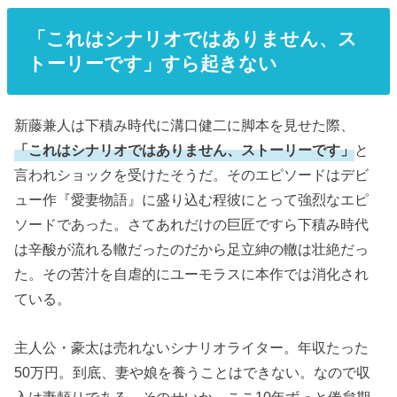
「これはシナリオではありません、ス
トーリーです」すら起きない
新藤兼人は下積み時代に溝口健二に脚本を見せた際、
「これはシナリオではありません、ストーリーです」
と
言われショックを受けたそうだ。そのエピソードはデビ
ュー作『愛妻物語』に盛り込む程彼にとって強烈なエピ
ソードであった。さてあれだけの巨匠ですら下積み時代
は辛酸が流れる轍だったのだから足立紳の轍は壮絶だっ
た。その苦汁を自虐的にユーモラスに本作では消化され
ている。
主人公・豪太は売れないシナリオライター。年収たった
50万円。到底、妻や娘を養うことはできない。なので収
入は妻頼りである。そのせいか、ここ10年ずっと倦怠期