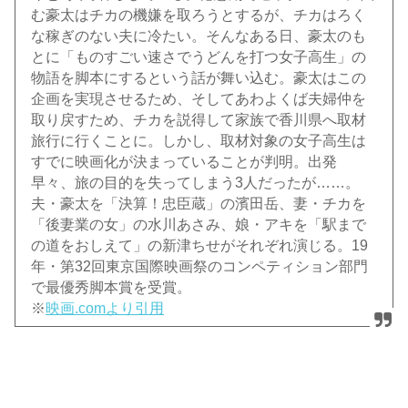
む豪太はチカの機嫌を取ろうとするが、チカはろく
な稼ぎのない夫に冷たい。そんなある日、豪太のも
とに「ものすごい速さでうどんを打つ女子高生」の
物語を脚本にするという話が舞い込む。豪太はこの
企画を実現させるため、そしてあわよくば夫婦仲を
取り戻すため、チカを説得して家族で香川県へ取材
旅行に行くことに。しかし、取材対象の女子高生は
すでに映画化が決まっていることが判明。出発
早々、旅の目的を失ってしまう3人だったが……。
夫・豪太を「決算！忠臣蔵」の濱田岳、妻・チカを
「後妻業の女」の水川あさみ、娘・アキを「駅まで
の道をおしえて」の新津ちせがそれぞれ演じる。19
年・第32回東京国際映画祭のコンペティション部門
で最優秀脚本賞を受賞。
※
映画.comより引用