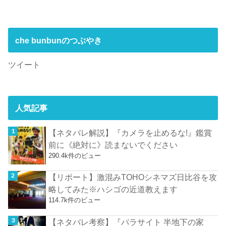
che bunbunのつぶやき
ツイート
人気記事
【ネタバレ解説】『カメラを止めるな!』鑑賞
前に《絶対に》読まないでください
290.4k件のビュー
【リポート】激混みTOHOシネマズ日比谷を攻
略してみた※ハシゴの近道教えます
114.7k件のビュー
【ネタバレ考察】『パラサイト 半地下の家