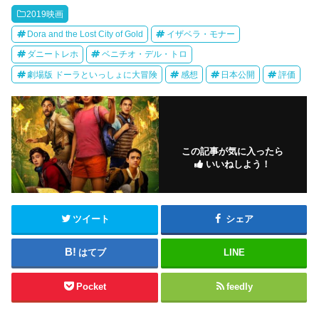
2019映画
Dora and the Lost City of Gold
イザベラ・モナー
ダニートレホ
ベニチオ・デル・トロ
劇場版 ドーラといっしょに大冒険
感想
日本公開
評価
この記事が気に入ったら
いいねしよう！
ツイート
シェア
はてブ
LINE
Pocket
feedly