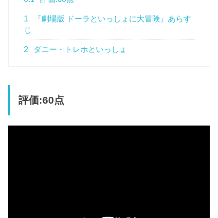
1
『劇場版 ドーラといっしょに大冒険』あらす
じ
2
ダニー・トレホといっしょ
評価:60点