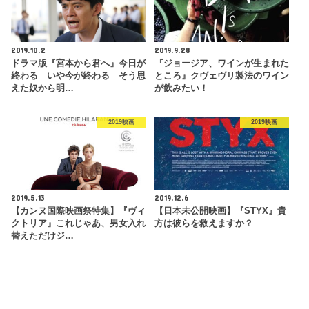
2019.10.2
2019.9.28
ドラマ版『宮本から君へ』今日が
『ジョージア、ワインが生まれた
終わる いや今が終わる そう思
ところ』クヴェヴリ製法のワイン
えた奴から明…
が飲みたい！
2019映画
2019映画
2019.5.13
2019.12.6
【カンヌ国際映画祭特集】『ヴィ
【日本未公開映画】『STYX』貴
クトリア』これじゃあ、男女入れ
方は彼らを救えますか？
替えただけジ…