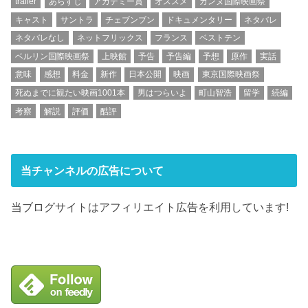
trailer
あらすじ
アカデミー賞
オススメ
カンヌ国際映画祭
キャスト
サントラ
チェブンブン
ドキュメンタリー
ネタバレ
ネタバレなし
ネットフリックス
フランス
ベストテン
ベルリン国際映画祭
上映館
予告
予告編
予想
原作
実話
意味
感想
料金
新作
日本公開
映画
東京国際映画祭
死ぬまでに観たい映画1001本
男はつらいよ
町山智浩
留学
続編
考察
解説
評価
酷評
当チャンネルの広告について
当ブログサイトはアフィリエイト広告を利用しています!