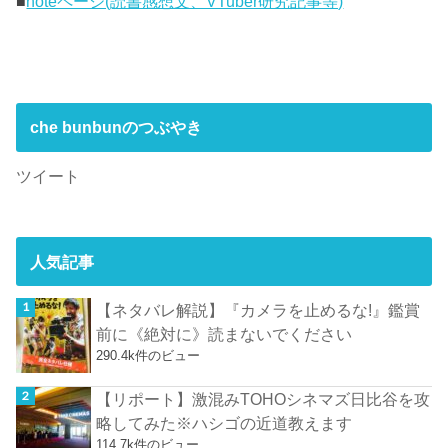
■
noteページ(読書感想文、VTuber研究記事等)
che bunbunのつぶやき
ツイート
人気記事
【ネタバレ解説】『カメラを止めるな!』鑑賞
前に《絶対に》読まないでください
290.4k件のビュー
【リポート】激混みTOHOシネマズ日比谷を攻
略してみた※ハシゴの近道教えます
114.7k件のビュー