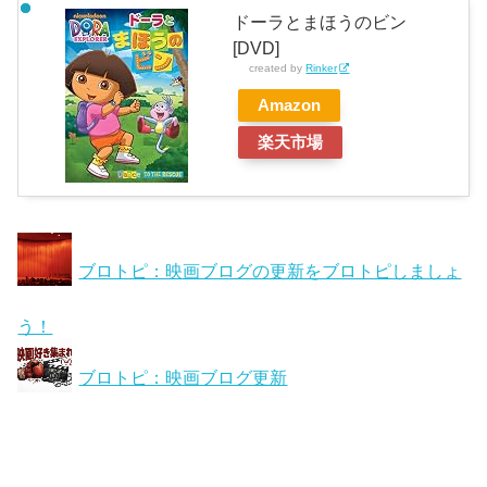
ドーラとまほうのビン
[DVD]
created by
Rinker
Amazon
楽天市場
ブロトピ：映画ブログの更新をブロトピしましょ
う！
ブロトピ：映画ブログ更新