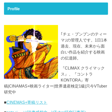
Profile
｢チェ・ブンブンのティー
マ｣の管理人です。1日1本
過去、現在、未来から面
白い作品を紹介する映画
の伝道師。
『CLIMAX クライマック
ス』、『コントラ
KONTORA』寄
稿|CINAMAS+映画ライター|世界遺産検定1級|只今VTuber
研究中
■
CINEMAS+寄稿リスト