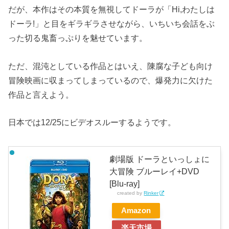
だが、本作はその本質を無視してドーラが「Hi,わたしは
ドーラ!」と目をギラギラさせながら、いちいち会話をぶ
った切る鬼畜っぷりを魅せています。
ただ、混沌としている作品とはいえ、陳腐な子ども向け
冒険映画に収まってしまっているので、爆発力に欠けた
作品と言えよう。
日本では12/25にビデオスルーするようです。
劇場版 ドーラといっしょに
大冒険 ブルーレイ+DVD
[Blu-ray]
created by
Rinker
Amazon
楽天市場