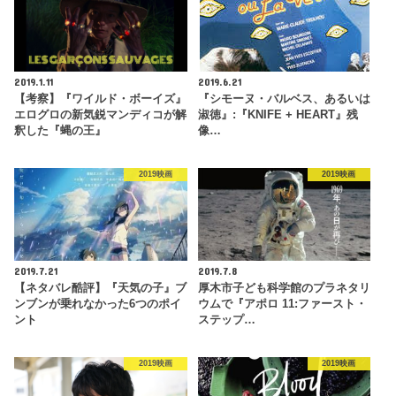
2019.1.11
2019.6.21
【考察】『ワイルド・ボーイズ』
『シモーヌ・バルベス、あるいは
エログロの新気鋭マンディコが解
淑徳』:『KNIFE + HEART』残
釈した『蝿の王』
像…
2019映画
2019映画
2019.7.21
2019.7.8
【ネタバレ酷評】『天気の子』ブ
厚木市子ども科学館のプラネタリ
ンブンが乗れなかった6つのポイ
ウムで『アポロ 11:ファースト・
ント
ステップ…
2019映画
2019映画