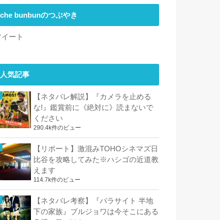
che bunbunのつぶやき
ツイート
人気記事
【ネタバレ解説】『カメラを止める
な!』鑑賞前に《絶対に》読まないで
ください
290.4k件のビュー
【リポート】激混みTOHOシネマズ日
比谷を攻略してみた※ハシゴの近道教
えます
114.7k件のビュー
【ネタバレ考察】『パラサイト 半地
下の家族』ブルジョワは今そこにある