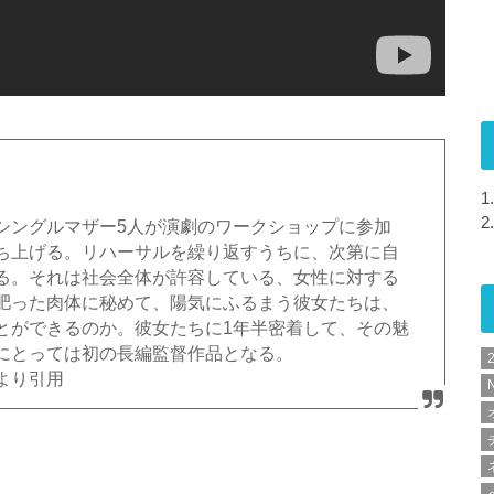
1.
2.
シングルマザー5人が演劇のワークショップに参加
ち上げる。リハーサルを繰り返すうちに、次第に自
る。それは社会全体が許容している、女性に対する
肥った肉体に秘めて、陽気にふるまう彼女たちは、
とができるのか。彼女たちに1年半密着して、その魅
にとっては初の長編監督作品となる。
より引用
N