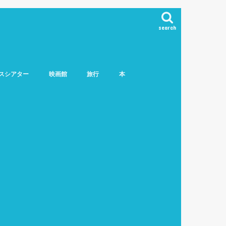
search
スシアター
映画館
旅行
本