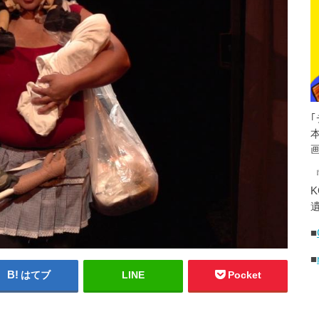
K
遺
■
■
はてブ
LINE
Pocket