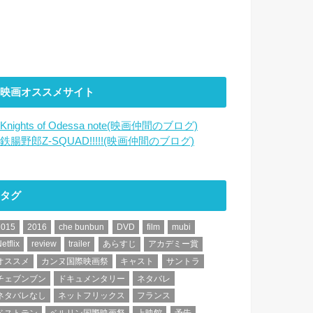
映画オススメサイト
Knights of Odessa note(映画仲間のブログ)
鉄腸野郎Z-SQUAD!!!!!(映画仲間のブログ)
タグ
2015
2016
che bunbun
DVD
film
mubi
etflix
review
trailer
あらすじ
アカデミー賞
オススメ
カンヌ国際映画祭
キャスト
サントラ
チェブンブン
ドキュメンタリー
ネタバレ
ネタバレなし
ネットフリックス
フランス
ベストテン
ベルリン国際映画祭
上映館
予告