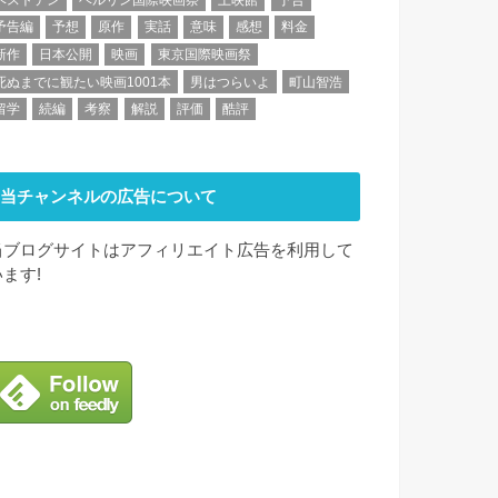
予告編
予想
原作
実話
意味
感想
料金
新作
日本公開
映画
東京国際映画祭
死ぬまでに観たい映画1001本
男はつらいよ
町山智浩
留学
続編
考察
解説
評価
酷評
当チャンネルの広告について
当ブログサイトはアフィリエイト広告を利用して
います!