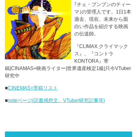
｢チェ・ブンブンのティー
マ｣の管理人です。1日1本
過去、現在、未来から面
白い作品を紹介する映画
の伝道師。
『CLIMAX クライマック
ス』、『コントラ
KONTORA』寄
稿|CINAMAS+映画ライター|世界遺産検定1級|只今VTuber
研究中
■
CINEMAS+寄稿リスト
■
noteページ(読書感想文、VTuber研究記事等)