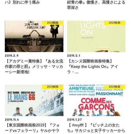
ハ》別れに伴う痛み
紺青の拳』傲慢さ、高慢さによる
罪深さ
2019映画
2019映画
2019.2.9
2019.5.1
【アカデミー賞特集】『ある女流
【カンヌ国際映画祭特集】
作家の罪と罰』メリッサ・マッカ
『Keep the Lights On』アイ
ーシー新境地!
ラ・…
2019映画
2019映画
2019.11.4
2019.1.27
【東京国際映画祭2019】『フォ
【 #myfff 】『ピッチ上の女た
ードvsフェラーリ』ヤルかヤラ
ち』サカジョと女子サッカーから