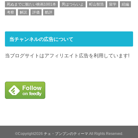
死ぬまでに観たい映画1001本
男はつらいよ
町山智浩
留学
続編
考察
解説
評価
酷評
当チャンネルの広告について
当ブログサイトはアフィリエイト広告を利用しています!
©Copyright2026
チェ・ブンブンのティーマ
.All Rights Reserved.