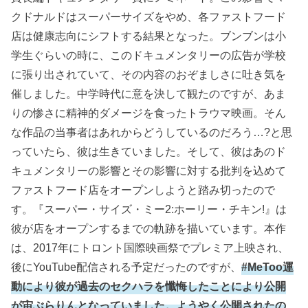
クドナルドはスーパーサイズをやめ、各ファストフード
店は健康志向にシフトする結果となった。ブンブンは小
学生ぐらいの時に、このドキュメンタリーの広告が学校
に張り出されていて、その内容のおぞましさに吐き気を
催しました。中学時代に意を決して観たのですが、あま
りの惨さに精神的ダメージを食ったトラウマ映画。そん
な作品の当事者はあれからどうしているのだろう…?と思
っていたら、彼は生きていました。そして、彼はあのド
キュメンタリーの影響とその影響に対する批判を込めて
ファストフード店をオープンしようと踏み切ったので
す。『スーパー・サイズ・ミー2:ホーリー・チキン!』は
彼が店をオープンするまでの軌跡を描いています。本作
は、2017年にトロント国際映画祭でプレミア上映され、
後にYouTube配信される予定だったのですが、
#MeToo運
動により彼が過去のセクハラを懺悔したことにより公開
が宙ぶらりんとなっていました。ようやく公開されたの