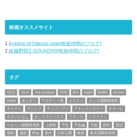
映画オススメサイト
1.
Knights of Odessa note(映画仲間のブログ)
2.
鉄腸野郎Z-SQUAD!!!!!(映画仲間のブログ)
タグ
2015
2016
che bunbun
DVD
film
mubi
Netflix
review
trailer
あらすじ
アカデミー賞
オススメ
カンヌ国際映画祭
キャスト
サントラ
チェブンブン
ドキュメンタリー
ネタバレ
ネタバレなし
ネットフリックス
フランス
ベストテン
ベルリン国際映画祭
上映館
予告
予告編
予想
原作
実話
意味
感想
料金
新作
日本公開
映画
東京国際映画祭