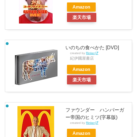
Amazon
楽天市場
いのちの食べかた [DVD]
created by
Rinker
紀伊國屋書店
Amazon
楽天市場
ファウンダー ハンバーガ
ー帝国のヒミツ(字幕版)
created by
Rinker
Amazon