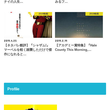
ナイの人生…
みるフ…
2019映画
2019映画
2019.4.25
2019.2.19
【ネタバレ酷評】『シャザム!』
【アカデミー賞特集】『Hale
マーベルを軽く踏襲しただけで傑
County This Morning,…
作になれると…
Profile