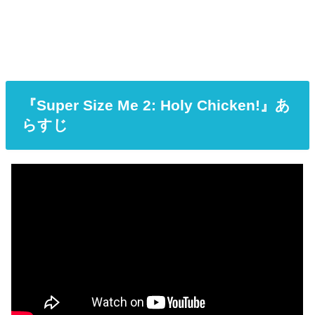
『Super Size Me 2: Holy Chicken!』あ
らすじ