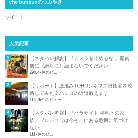
che bunbunのつぶやき
ツイート
人気記事
【ネタバレ解説】『カメラを止めるな!』鑑賞
前に《絶対に》読まないでください
290.4k件のビュー
【リポート】激混みTOHOシネマズ日比谷を攻
略してみた※ハシゴの近道教えます
114.7k件のビュー
【ネタバレ考察】『パラサイト 半地下の家
族』ブルジョワは今そこにある危機に気づけ
ない
111k件のビュー