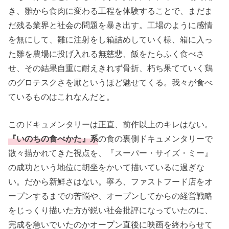
き、雛から食肉に変わる工程を体験することで、まだま
だ残る業界と社会の問題を暴き出す。工場のように感情
を無にして、雛に注射をし箱詰めしていく様、箱に入っ
た雛を農場に投げ入れる無慈悲、飯をたらふく食べさ
せ、その結果自重に耐えきれず骨折、朽ち果てていく鶏
のグロテスクさを厭というほど魅せてくる。我々が食べ
ているものはこれなんだと。
このドキュメンタリーは正直、前作以上のキレはない。
『いのちの食べかた』系
の食の裏側ドキュメンタリーで
散々描かれてきた視点を、『スーパー・サイズ・ミー』
の成功という地位に胡坐をかいて描いているに過ぎな
い。だから新鮮さはない。寧ろ、ファストフード店をオ
ープンするまでの苦悩や、オープンしてからの経営戦略
をじっくり描いた方が鋭い社会批評になっていたのに、
完成を急いでいたのかオープン直後に映画を終わらせて