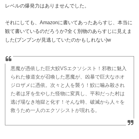
レベルの爆発力はありませんでした。
それにしても、Amazonに書いてあったあらすじ、本当に
観て書いているのだろうか?全く別物のあらすじに見えま
した(ブンブンが見逃していたのかもしれない)w
悪魔が憑依した巨大鮫VSエクソシスト！邪教に魅入
られた修道女が召喚した悪魔が、凶暴で巨大なホオ
ジロザメに憑依。次々と人を襲う！鮫に噛み殺され
た者は牙を生やした怪物に変異し、平和だった村は
逃げ場なき地獄と化す！そんな時、破滅から人々を
救うため一人のエクソシストが現れる。