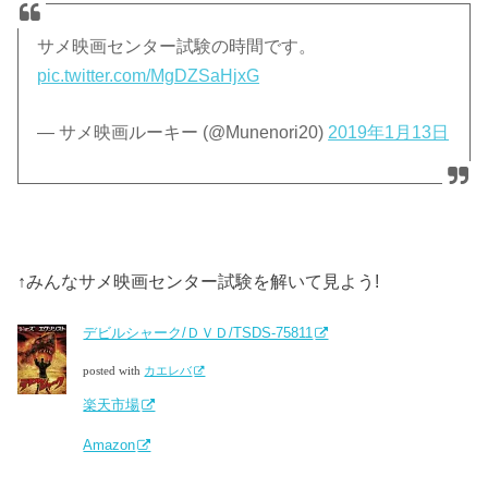
サメ映画センター試験の時間です。
pic.twitter.com/MgDZSaHjxG
— サメ映画ルーキー (@Munenori20)
2019年1月13日
↑みんなサメ映画センター試験を解いて見よう!
デビルシャーク/ＤＶＤ/TSDS-75811
posted with
カエレバ
楽天市場
Amazon