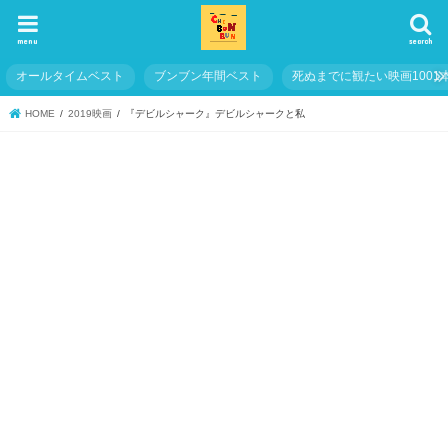
menu
search
オールタイムベスト
ブンブン年間ベスト
死ぬまでに観たい映画1001
HOME
2019映画
『デビルシャーク』デビルシャークと私