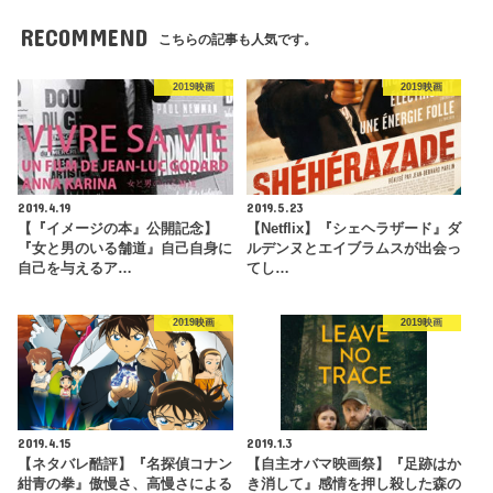
RECOMMEND
こちらの記事も人気です。
2019映画
2019映画
2019.4.19
2019.5.23
【『イメージの本』公開記念】
【Netflix】『シェヘラザード』ダ
『女と男のいる舗道』自己自身に
ルデンヌとエイブラムスが出会っ
自己を与えるア…
てし…
2019映画
2019映画
2019.4.15
2019.1.3
【ネタバレ酷評】『名探偵コナン
【自主オバマ映画祭】『足跡はか
紺青の拳』傲慢さ、高慢さによる
き消して』感情を押し殺した森の