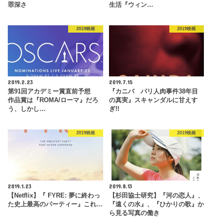
罪深さ
生活『ウィン…
2019映画
2019映画
2019.2.23
2019.7.15
第91回アカデミー賞直前予想
『カニバ パリ人肉事件38年目
作品賞は『ROMA/ローマ』だろ
の真実』スキャンダルに甘えす
う、しかし…
ぎ!!
2019映画
2019映画
2019.1.23
2019.8.13
【Netflix】『 FYRE: 夢に終わっ
【杉田協士研究】『河の恋人』、
た史上最高のパーティー』これ…
『遠くの水』、『ひかりの歌』か
ら見る写真の働き