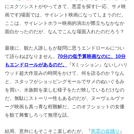
にエクソシストがやってきて、悪霊を探す(一応、サメ映
画です)場面では、サイレント映画になってしまうのだ。
ここは、サイレントホラー映画的演出が際立ちなかなか
面白かったのだが、なんでこんな場面入れたのだろう？
最後に、観た人誰しもが疑問に思うエンドロールについ
て語らねばなりません。
70分の低予算映画なのに、10分
もエンドロールがあるのだ。
『Xミッション』ないしハリ
ウッド超大作並みの時間をかけて、何を語るのか？なん
と、スタッフがショッピングモールでサメのぬいぐるみ
を買い、水族館を楽しむ様子をただ映しているだけなの
だ。無駄にストーリー性もあるのだが、ヌーヴェルヴァ
ーグ映画も真っ青な程難解だ。このオフショットの女優
を観て興奮しろって無理な話。
結局、意外にもそこそこ楽しめたが、『
死霊の盆踊り
』