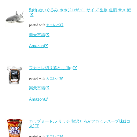
動物 ぬいぐるみ ホホジロザメ Lサイズ 生物 魚類 サメ 鮫
posted with
カエレバ
楽天市場
Amazon
フカヒレ切り落とし 1kg
posted with
カエレバ
楽天市場
Amazon
カップヌードル リッチ 贅沢とろみフカヒレスープ味(1コ
入)
posted with
カエレバ