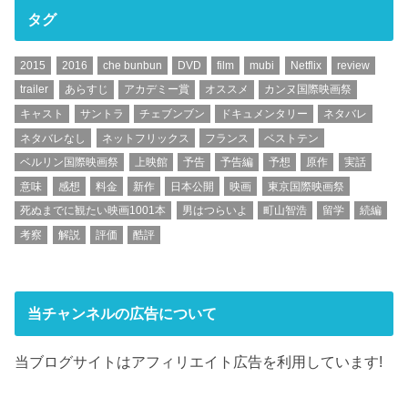
タグ
2015
2016
che bunbun
DVD
film
mubi
Netflix
review
trailer
あらすじ
アカデミー賞
オススメ
カンヌ国際映画祭
キャスト
サントラ
チェブンブン
ドキュメンタリー
ネタバレ
ネタバレなし
ネットフリックス
フランス
ベストテン
ベルリン国際映画祭
上映館
予告
予告編
予想
原作
実話
意味
感想
料金
新作
日本公開
映画
東京国際映画祭
死ぬまでに観たい映画1001本
男はつらいよ
町山智浩
留学
続編
考察
解説
評価
酷評
当チャンネルの広告について
当ブログサイトはアフィリエイト広告を利用しています!