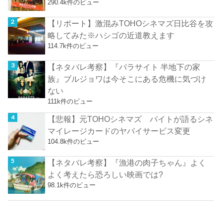
290.4k件のビュー
【リポート】激混みTOHOシネマズ日比谷を攻
略してみた※ハシゴの近道教えます
114.7k件のビュー
【ネタバレ考察】『パラサイト 半地下の家
族』ブルジョワは今そこにある危機に気づけ
ない
111k件のビュー
【悲報】元TOHOシネマズ バイトが語るシネ
マイレージカードのヤバイサービス変更
104.8k件のビュー
【ネタバレ考察】『漁港の肉子ちゃん』よく
よく考えたら恐ろしい映画では?
98.1k件のビュー