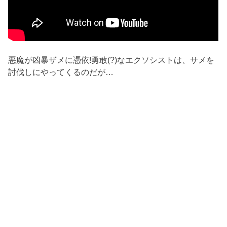
悪魔が凶暴ザメに憑依!勇敢(?)なエクソシストは、サメを
討伐しにやってくるのだが…