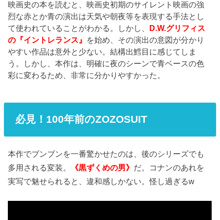
映画史の本を読むと、映画史初期のサイレント映画の強
烈な赤とか青の演出は天気や朝夜等を表現する手法とし
て使われていることがわかる。しかし、
D.W.グリフィス
の『イントレランス』
を始め、その演出の意図が分かり
やすい作品は意外と少ない。結構出鱈目に感じてしま
う。しかし、本作は、明確に夜のシーンで青ベースの色
彩に変わるため、非常に分かりやすかった。
必見！100年前のZOZOSUIT
本作でブンブンを一番驚かせたのは、後のシリーズでも
多用される変装。
《黒ずくめの男》
だ。コナンのあれを
実写で魅せられると、違和感しかない。怪し過ぎるw