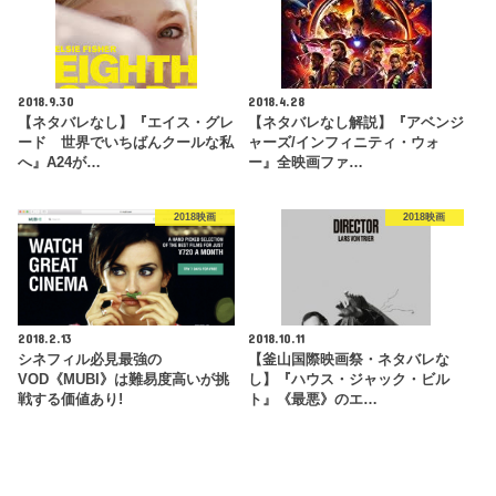
2018.9.30
2018.4.28
【ネタバレなし】『エイス・グレ
【ネタバレなし解説】『アベンジ
ード 世界でいちばんクールな私
ャーズ/インフィニティ・ウォ
へ』A24が…
ー』全映画ファ…
2018映画
2018映画
2018.2.13
2018.10.11
シネフィル必見最強の
【釜山国際映画祭・ネタバレな
VOD《MUBI》は難易度高いが挑
し】『ハウス・ジャック・ビル
戦する価値あり!
ト』《最悪》のエ…