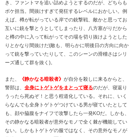
き、ファントマを追い詰めようとするのだが、どちらも
ボケ担当。間抜けすぎて発狂するレベルにおかしい。例
えば、樽が転がっている岸での銃撃戦、敵かと思ってお
互いに銃を撃とうとしてしまったり、八方塞がりだから
と樽の中に入って転がってその場を切り抜けようとした
りとかなり間抜けだ(敵も、明らかに明後日の方向に向か
って銃を撃っていたりして、このシーンの滑稽さはシリ
ーズ通して群を抜く)。
また、
《静かなる暗殺者》
が自分を殺しに来るからと、
警部は、
全身にトゲトゲをまとって寝る
のだが、寝返り
うったら死ぬぞ！と思う程道化している。それに、いく
らなんでも全身トゲトゲつけている男が寝ていたとして
も、顔や脇腹をナイフで攻撃したら一発KOだ。しかも、
その静かなる暗殺者が意外なモノで全く棘が機能してい
ない。しかもトゲトゲの服ではなく、その意外なモノが