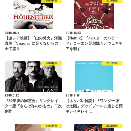
2018映画
2018映画
2018.10.4
2018.11.23
【激レア映画】『山の焚火』河瀨
【Netflix】『バスターのバラー
直美『Vision』に足りないもの
ド』コーエン兄弟飄々とヴェネチ
全て盛り
アを制す
2018映画
2018映画
2018.3.23
2018.6.17
『30年後の同窓会』リンクレイ
【ネタバレ解説】『ワンダー 君
ター版『さらば冬のかもめ』二次
は太陽』デッドプールに通じる顔
創作
キレイキレイ…
2018映画
2018映画