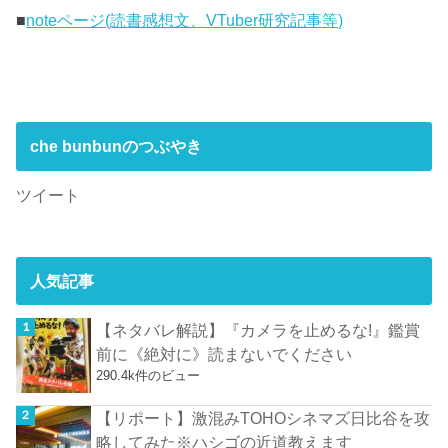
■
noteページ(読書感想文、VTuber研究記事等)
che bunbunのつぶやき
ツイート
人気記事
【ネタバレ解説】『カメラを止めるな!』鑑賞
前に《絶対に》読まないでください
290.4k件のビュー
【リポート】激混みTOHOシネマズ日比谷を攻
略してみた※ハシゴの近道教えます