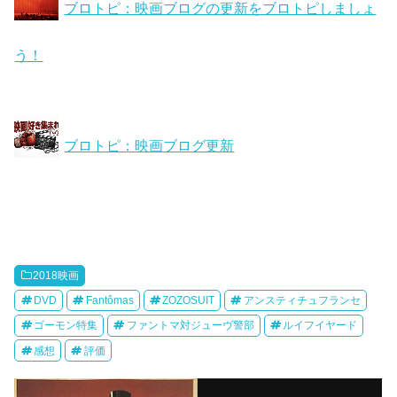
ブロトピ：映画ブログの更新をブロトピしましょ
う！
ブロトピ：映画ブログ更新
2018映画
DVD
Fantômas
ZOZOSUIT
アンスティチュフランセ
ゴーモン特集
ファントマ対ジューヴ警部
ルイフイヤード
感想
評価