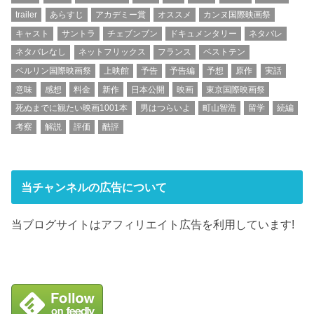
trailer
あらすじ
アカデミー賞
オススメ
カンヌ国際映画祭
キャスト
サントラ
チェブンブン
ドキュメンタリー
ネタバレ
ネタバレなし
ネットフリックス
フランス
ベストテン
ベルリン国際映画祭
上映館
予告
予告編
予想
原作
実話
意味
感想
料金
新作
日本公開
映画
東京国際映画祭
死ぬまでに観たい映画1001本
男はつらいよ
町山智浩
留学
続編
考察
解説
評価
酷評
当チャンネルの広告について
当ブログサイトはアフィリエイト広告を利用しています!