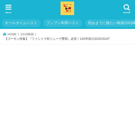
menu
search
オールタイムベスト
ブンブン年間ベスト
死ぬまでに観たい映画1001
HOME
2018映画
【ゴーモン特集】『ファントマ対ジューヴ警部』必見！100年前のZOZOSUIT