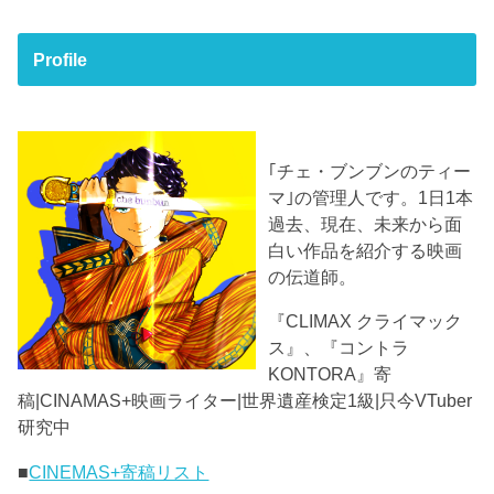
Profile
｢チェ・ブンブンのティー
マ｣の管理人です。1日1本
過去、現在、未来から面
白い作品を紹介する映画
の伝道師。
『CLIMAX クライマック
ス』、『コントラ
KONTORA』寄
稿|CINAMAS+映画ライター|世界遺産検定1級|只今VTuber
研究中
■
CINEMAS+寄稿リスト