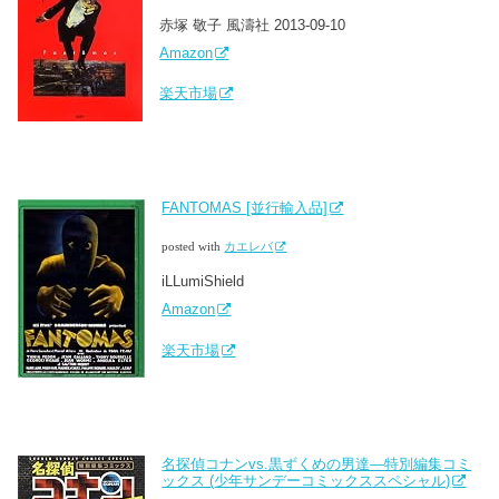
赤塚 敬子 風濤社 2013-09-10
Amazon
楽天市場
FANTOMAS [並行輸入品]
posted with
カエレバ
iLLumiShield
Amazon
楽天市場
名探偵コナンvs.黒ずくめの男達―特別編集コミ
ックス (少年サンデーコミックススペシャル)