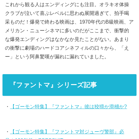
これから観る人はエンディングにも注目。オラキオ体操
クラブが泣いて喜ぶレベルに思わぬ展開過ぎて、拍手喝
采ものだ！爆発で終わる映画は、1970年代のB級映画、ア
メリカン・ニューシネマに多いのだがここまで、衝撃的
な爆発エンディングはなかなか見たことがない。あまり
の衝撃に劇場のハードコアシネフィルの口々から、「え
ー」という阿鼻驚嘆が漏れに漏れていました。
『ファントマ』シリーズ記事
・
【ゴーモン特集】『ファントマ』彼は狡猾か滑稽か?
・
【ゴーモン特集】『ファントマ対ジューヴ警部』必