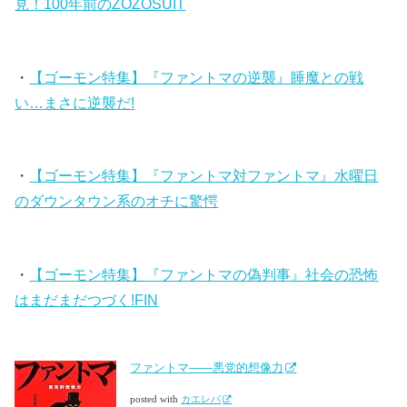
見！100年前のZOZOSUIT
・
【ゴーモン特集】『ファントマの逆襲』睡魔との戦
い…まさに逆襲だ!
・
【ゴーモン特集】『ファントマ対ファントマ』水曜日
のダウンタウン系のオチに驚愕
・
【ゴーモン特集】『ファントマの偽判事』社会の恐怖
はまだまだつづく!FIN
ファントマ――悪党的想像力
posted with
カエレバ