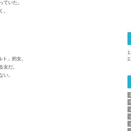
っていた。
く。
1.
ルト」的女。
2.
る女だ。
ない。
N