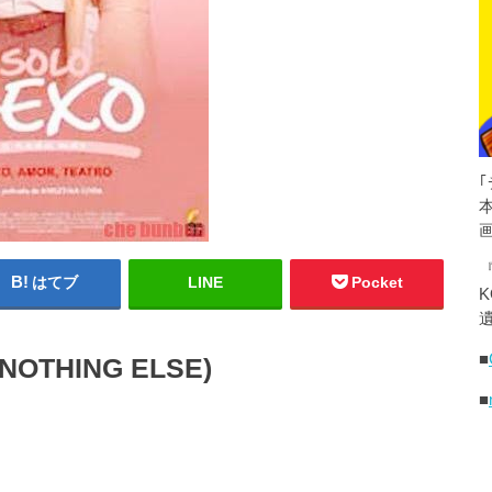
はてブ
LINE
Pocket
K
遺
■
OTHING ELSE)
■