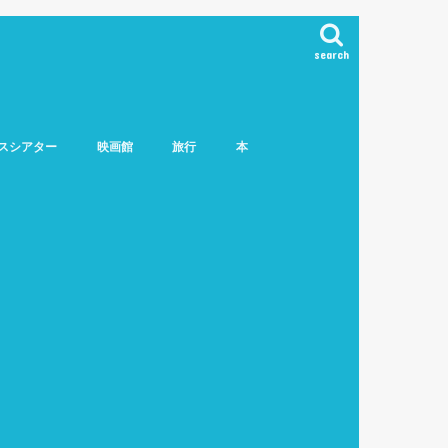
search
スシアター
映画館
旅行
本