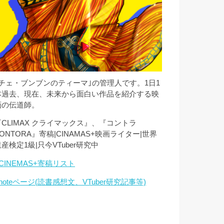
｢チェ・ブンブンのティーマ｣の管理人です。1日1
本過去、現在、未来から面白い作品を紹介する映
画の伝道師。
『CLIMAX クライマックス』、『コントラ
ONTORA』寄稿|CINAMAS+映画ライター|世界
産検定1級|只今VTuber研究中
CINEMAS+寄稿リスト
noteページ(読書感想文、VTuber研究記事等)