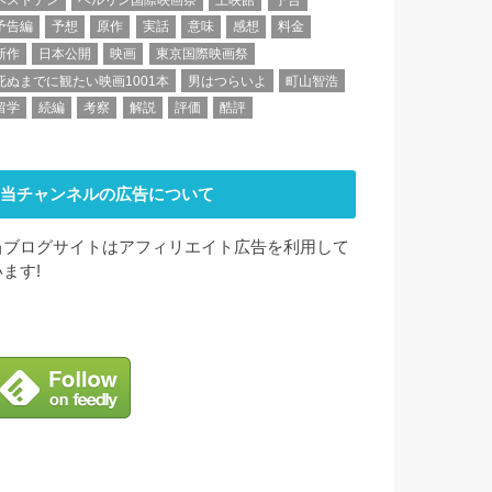
予告編
予想
原作
実話
意味
感想
料金
新作
日本公開
映画
東京国際映画祭
死ぬまでに観たい映画1001本
男はつらいよ
町山智浩
留学
続編
考察
解説
評価
酷評
当チャンネルの広告について
当ブログサイトはアフィリエイト広告を利用して
います!