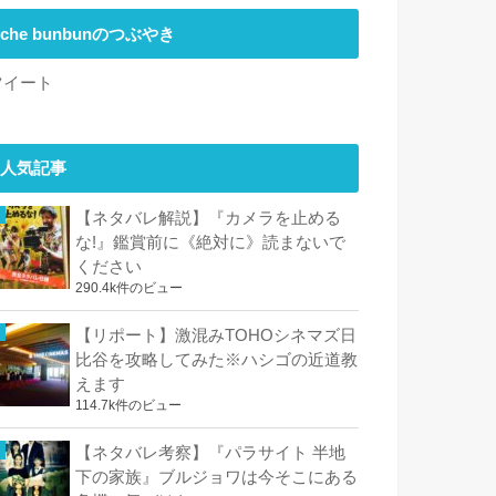
che bunbunのつぶやき
ツイート
人気記事
【ネタバレ解説】『カメラを止める
な!』鑑賞前に《絶対に》読まないで
ください
290.4k件のビュー
【リポート】激混みTOHOシネマズ日
比谷を攻略してみた※ハシゴの近道教
えます
114.7k件のビュー
【ネタバレ考察】『パラサイト 半地
下の家族』ブルジョワは今そこにある