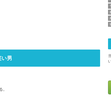
笑い男
る。