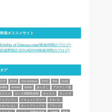
映画オススメサイト
Knights of Odessa note(映画仲間のブログ)
鉄腸野郎Z-SQUAD!!!!!(映画仲間のブログ)
タグ
2015
2016
che bunbun
DVD
film
mubi
etflix
review
trailer
あらすじ
アカデミー賞
オススメ
カンヌ国際映画祭
キャスト
サントラ
チェブンブン
ドキュメンタリー
ネタバレ
ネタバレなし
ネットフリックス
フランス
ベストテン
ベルリン国際映画祭
上映館
予告