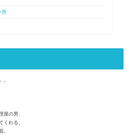
い男
」。
理屋の男、
てくれる。
面。