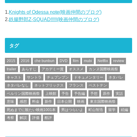
1.
Knights of Odessa note(映画仲間のブログ)
2.
鉄腸野郎Z-SQUAD!!!!!(映画仲間のブログ)
タグ
2015
2016
che bunbun
DVD
film
mubi
Netflix
review
trailer
あらすじ
アカデミー賞
オススメ
カンヌ国際映画祭
キャスト
サントラ
チェブンブン
ドキュメンタリー
ネタバレ
ネタバレなし
ネットフリックス
フランス
ベストテン
ベルリン国際映画祭
上映館
予告
予告編
予想
原作
実話
意味
感想
料金
新作
日本公開
映画
東京国際映画祭
死ぬまでに観たい映画1001本
男はつらいよ
町山智浩
留学
続編
考察
解説
評価
酷評