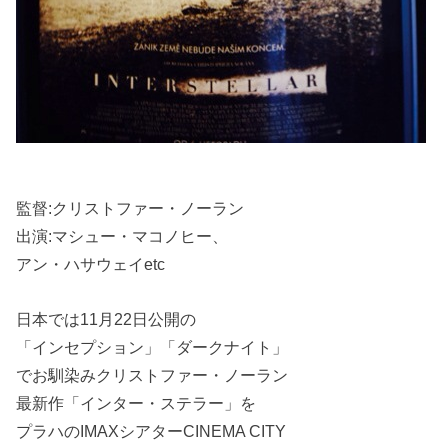
監督:クリストファー・ノーラン
出演:マシュー・マコノヒー、
アン・ハサウェイetc
日本では11月22日公開の
「インセプション」「ダークナイト」
でお馴染みクリストファー・ノーラン
最新作「インター・ステラー」を
プラハのIMAXシアターCINEMA CITY