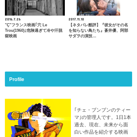
2016.7.26
2017.11.10
"Ç"フランス映画｢穴 Le
【ネタバレ酷評】『彼女がその名
Trou(1960)｣危険過ぎて冷や汗脱
を知らない鳥たち』蒼井優、阿部
獄映画
サダヲの演技…
Profile
｢チェ・ブンブンのティー
マ｣の管理人です。1日1本
過去、現在、未来から面
白い作品を紹介する映画