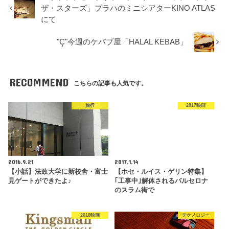
ザ・スターズ」プラハのミニシアターKINO ATLAS
にて
"Ç"今週のケバブ屋「HALAL KEBAB」
RECOMMEND
こちらの記事も人気です。
旅行
2017映画
2016.9.21
2017.1.14
【小話】法政大学に新校舎・富士
【ホセ・ルイス・ゲリン特集】
見ゲートができたよ♪
｢工事中｣解体されるバルセロナ
のスラム街で
2018映画
テクノロジー