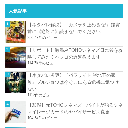
人気記事
【ネタバレ解説】『カメラを止めるな!』鑑賞
前に《絶対に》読まないでください
290.4k件のビュー
【リポート】激混みTOHOシネマズ日比谷を攻
略してみた※ハシゴの近道教えます
114.7k件のビュー
【ネタバレ考察】『パラサイト 半地下の家
族』ブルジョワは今そこにある危機に気づけ
ない
111k件のビュー
【悲報】元TOHOシネマズ バイトが語るシネ
マイレージカードのヤバイサービス変更
104.8k件のビュー