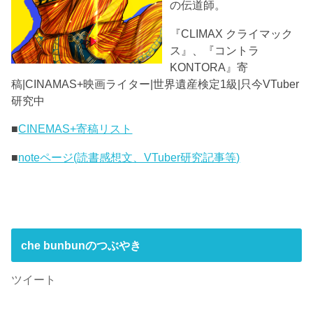
の伝道師。
『CLIMAX クライマック
ス』、『コントラ
KONTORA』寄
稿|CINAMAS+映画ライター|世界遺産検定1級|只今VTuber
研究中
■
CINEMAS+寄稿リスト
■
noteページ(読書感想文、VTuber研究記事等)
che bunbunのつぶやき
ツイート