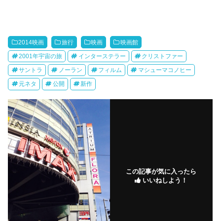
2014映画
旅行
映画
映画館
2001年宇宙の旅
インターステラー
クリストファー
サントラ
ノーラン
フィルム
マシューマコノヒー
元ネタ
公開
新作
この記事が気に入ったら
いいねしよう！