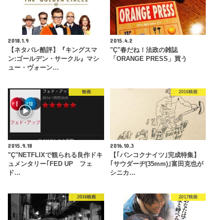
2018.1.9
2015.4.2
【ネタバレ酷評】『キングスマ
"Ç"春だね！法政の雑誌
ン:ゴールデン・サークル』マシ
「ORANGE PRESS」買う
ュー・ヴォーン…
映画
2016映画
2015.9.18
2016.10.3
"Ç"NETFLIXで観られる良作ドキ
【｢バンコクナイツ｣完成特集】
ュメンタリー｢FED UP フェ
｢サウダーヂ(35mm)｣富田克也が
ド…
シニカ…
2016映画
2017映画