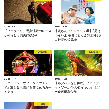
2024.6.8
2017.12.16
『フェラーリ』現実逃避のレース
【寅さんフルマラソン㉝】｢男は
かそれとも現実打破か?
つらいよ 夜霧にむせぶ寅次郎｣タ
コ社長の娘登場
2023映画
2017映画
2023.1.17
2017.11.23
『クイーン・オブ・ダイヤモン
【ネタバレなし解説】『マイテ
ド』哀しみも喜びも無に返るカー
ィ・ソー:バトルロイヤル』はソ
ド捌き
ー映画最高傑作
旅行