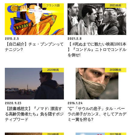
フランス語
2021映画
2015.2.5
2021.2.8
【自己紹介】チェ・ブンブンって
【 #死ぬまでに観たい映画1001本
ナニジン?
】『コンドル』ニトロでコンドル
を倒せ!
2020映画
2016映画
2020.9.23
2016.1.24
【読書感想文】『ノマド: 漂流す
"Ç"「サウルの息子」タル・ベー
る高齢労働者たち』負を隠すポジ
ラの弟子がカンヌ、そしてアカデ
ティブワード
ミー賞を狩る?
2024映画
2017映画