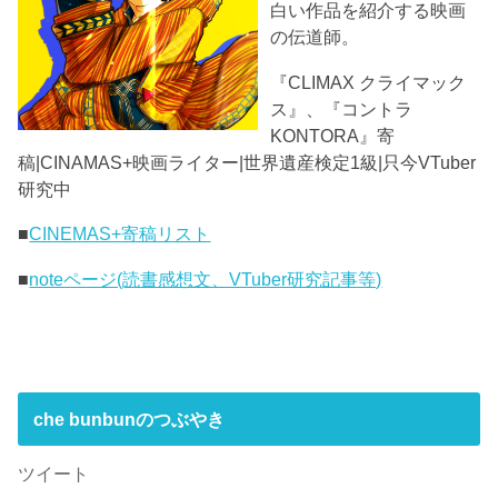
白い作品を紹介する映画
の伝道師。
『CLIMAX クライマック
ス』、『コントラ
KONTORA』寄
稿|CINAMAS+映画ライター|世界遺産検定1級|只今VTuber
研究中
■
CINEMAS+寄稿リスト
■
noteページ(読書感想文、VTuber研究記事等)
che bunbunのつぶやき
ツイート