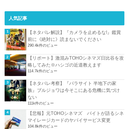
人気記事
【ネタバレ解説】『カメラを止めるな!』鑑賞
前に《絶対に》読まないでください
290.4k件のビュー
【リポート】激混みTOHOシネマズ日比谷を攻
略してみた※ハシゴの近道教えます
114.7k件のビュー
【ネタバレ考察】『パラサイト 半地下の家
族』ブルジョワは今そこにある危機に気づけ
ない
111k件のビュー
【悲報】元TOHOシネマズ バイトが語るシネ
マイレージカードのヤバイサービス変更
104.8k件のビュー