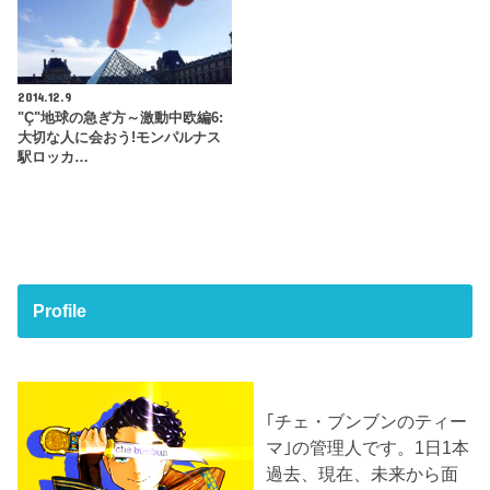
2014.12.9
"Ç"地球の急ぎ方～激動中欧編6:
大切な人に会おう!モンパルナス
駅ロッカ…
Profile
｢チェ・ブンブンのティー
マ｣の管理人です。1日1本
過去、現在、未来から面