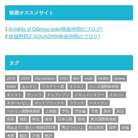
映画オススメサイト
1.
Knights of Odessa note(映画仲間のブログ)
2.
鉄腸野郎Z-SQUAD!!!!!(映画仲間のブログ)
タグ
2015
2016
che bunbun
DVD
film
mubi
Netflix
review
trailer
あらすじ
アカデミー賞
オススメ
カンヌ国際映画祭
キャスト
サントラ
チェブンブン
ドキュメンタリー
ネタバレ
ネタバレなし
ネットフリックス
フランス
ベストテン
ベルリン国際映画祭
上映館
予告
予告編
予想
原作
実話
意味
感想
料金
新作
日本公開
映画
東京国際映画祭
死ぬまでに観たい映画1001本
男はつらいよ
町山智浩
留学
続編
考察
解説
評価
酷評