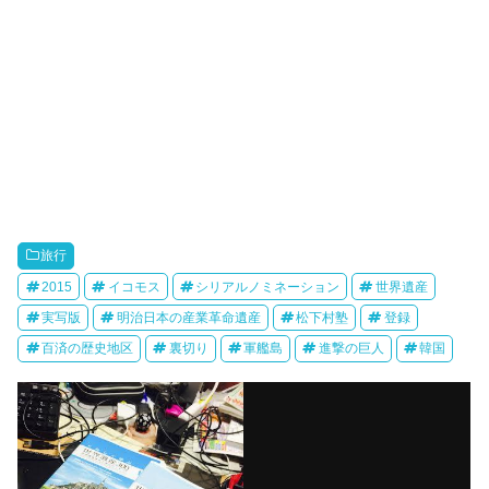
旅行
2015
イコモス
シリアルノミネーション
世界遺産
実写版
明治日本の産業革命遺産
松下村塾
登録
百済の歴史地区
裏切り
軍艦島
進撃の巨人
韓国