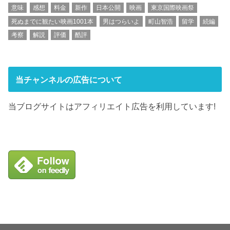
意味
感想
料金
新作
日本公開
映画
東京国際映画祭
死ぬまでに観たい映画1001本
男はつらいよ
町山智浩
留学
続編
考察
解説
評価
酷評
当チャンネルの広告について
当ブログサイトはアフィリエイト広告を利用しています!