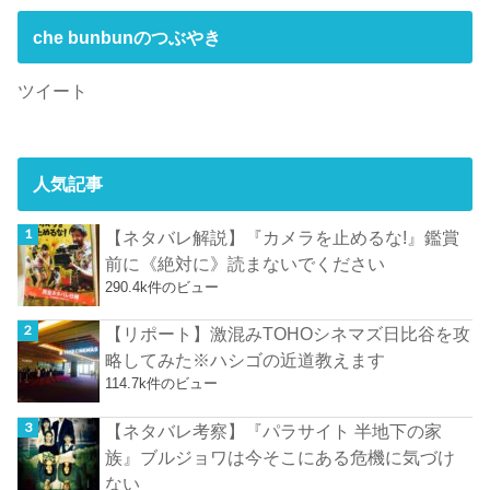
che bunbunのつぶやき
ツイート
人気記事
【ネタバレ解説】『カメラを止めるな!』鑑賞
前に《絶対に》読まないでください
290.4k件のビュー
【リポート】激混みTOHOシネマズ日比谷を攻
略してみた※ハシゴの近道教えます
114.7k件のビュー
【ネタバレ考察】『パラサイト 半地下の家
族』ブルジョワは今そこにある危機に気づけ
ない