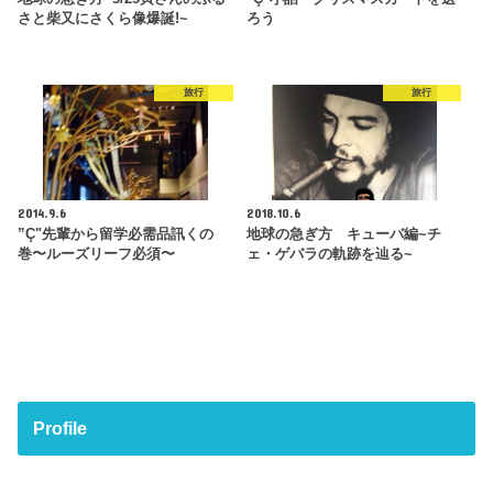
さと柴又にさくら像爆誕!~
ろう
旅行
旅行
2014.9.6
2018.10.6
”Ç"先輩から留学必需品訊くの
地球の急ぎ方 キューバ編~チ
巻〜ルーズリーフ必須〜
ェ・ゲバラの軌跡を辿る~
Profile