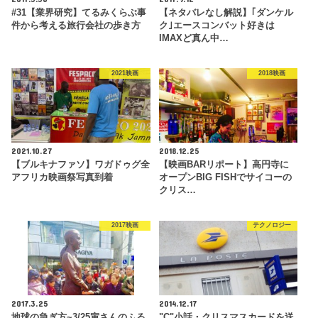
#31【業界研究】てるみくらぶ事
【ネタバレなし解説】｢ダンケル
件から考える旅行会社の歩き方
ク｣エースコンバット好きは
IMAXど真ん中…
2021映画
2018映画
2021.10.27
2018.12.25
【ブルキナファソ】ワガドゥグ全
【映画BARリポート】高円寺に
アフリカ映画祭写真到着
オープンBIG FISHでサイコーの
クリス…
2017映画
テクノロジー
2017.3.25
2014.12.17
地球の急ぎ方~3/25寅さんのふる
"Ç"小話・クリスマスカードを送