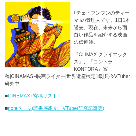
｢チェ・ブンブンのティー
マ｣の管理人です。1日1本
過去、現在、未来から面
白い作品を紹介する映画
の伝道師。
『CLIMAX クライマック
ス』、『コントラ
KONTORA』寄
稿|CINAMAS+映画ライター|世界遺産検定1級|只今VTuber
研究中
■
CINEMAS+寄稿リスト
■
noteページ(読書感想文、VTuber研究記事等)