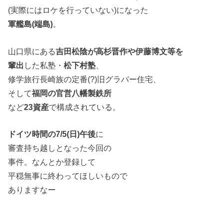
(実際にはロケを行っていない)になった
軍艦島(端島)
。
山口県にある
吉田松陰が高杉晋作や伊藤博文等を
輩出
した私塾・
松下村塾
、
修学旅行長崎族の定番(?)旧グラバー住宅、
そして
福岡の官営八幡製鉄所
など
23資産
で構成されている。
ドイツ時間の7/5(日)午後
に
審査持ち越しとなった今回の
事件。なんとか登録して
平穏無事に終わってほしいもので
ありますなー