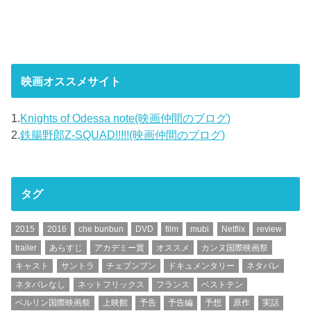
映画オススメサイト
1.
Knights of Odessa note(映画仲間のブログ)
2.
鉄腸野郎Z-SQUAD!!!!!(映画仲間のブログ)
タグ
2015
2016
che bunbun
DVD
film
mubi
Netflix
review
trailer
あらすじ
アカデミー賞
オススメ
カンヌ国際映画祭
キャスト
サントラ
チェブンブン
ドキュメンタリー
ネタバレ
ネタバレなし
ネットフリックス
フランス
ベストテン
ベルリン国際映画祭
上映館
予告
予告編
予想
原作
実話