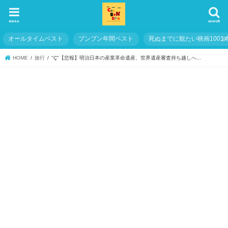
menu
search
オールタイムベスト
ブンブン年間ベスト
死ぬまでに観たい映画1001
HOME
旅行
"Ç"【悲報】明治日本の産業革命遺産、世界遺産審査持ち越しへ...