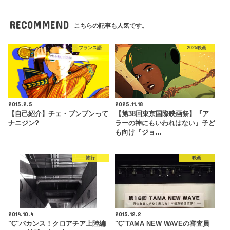
RECOMMEND
こちらの記事も人気です。
フランス語
2025映画
2015.2.5
2025.11.18
【自己紹介】チェ・ブンブンって
【第38回東京国際映画祭】『ア
ナニジン?
ラーの神にもいわれはない』子ど
も向け『ジョ…
旅行
映画
2014.10.4
2015.12.2
"Ç"バカンス！クロアチア上陸編
"Ç"TAMA NEW WAVEの審査員