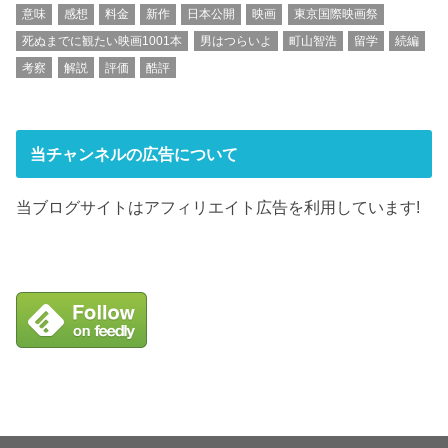
意味
感想
料金
新作
日本公開
映画
東京国際映画祭
死ぬまでに観たい映画1001本
男はつらいよ
町山智浩
留学
続編
考察
解説
評価
酷評
当チャンネルの広告について
当ブログサイトはアフィリエイト広告を利用しています!