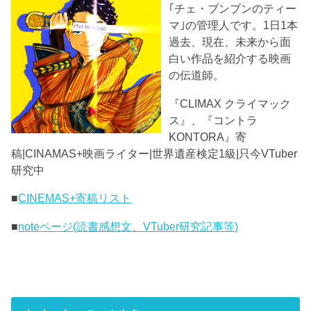
｢チェ・ブンブンのティー
マ｣の管理人です。1日1本
過去、現在、未来から面
白い作品を紹介する映画
の伝道師。
『CLIMAX クライマック
ス』、『コントラ
KONTORA』寄
稿|CINAMAS+映画ライター|世界遺産検定1級|只今VTuber
研究中
■
CINEMAS+寄稿リスト
■
noteページ(読書感想文、VTuber研究記事等)