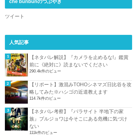
che bunbunのつぶやき
ツイート
人気記事
【ネタバレ解説】『カメラを止めるな!』鑑賞
前に《絶対に》読まないでください
290.4k件のビュー
【リポート】激混みTOHOシネマズ日比谷を攻
略してみた※ハシゴの近道教えます
114.7k件のビュー
【ネタバレ考察】『パラサイト 半地下の家
族』ブルジョワは今そこにある危機に気づけ
ない
111k件のビュー