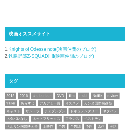
映画オススメサイト
1.
Knights of Odessa note(映画仲間のブログ)
2.
鉄腸野郎Z-SQUAD!!!!!(映画仲間のブログ)
タグ
2015
2016
che bunbun
DVD
film
mubi
Netflix
review
trailer
あらすじ
アカデミー賞
オススメ
カンヌ国際映画祭
キャスト
サントラ
チェブンブン
ドキュメンタリー
ネタバレ
ネタバレなし
ネットフリックス
フランス
ベストテン
ベルリン国際映画祭
上映館
予告
予告編
予想
原作
実話