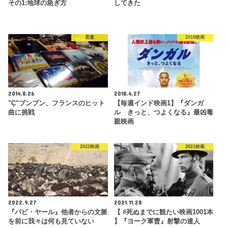
その1:地球の急ぎ方
してきた
音楽
2018映画
2014.8.26
2018.4.27
"Ç"ブンブン、フランスのヒット
【毎週インド映画1】『ダンガ
曲に挑戦
ル きっと、つよくなる』最凶毒
親映画
2022映画
2021映画
2022.9.27
2021.11.28
『バビ・ヤール』他者からの文脈
【 #死ぬまでに観たい映画1001本
を前に我々は何も見ていない
】『ヨーク軍曹』射撃の達人