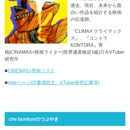
過去、現在、未来から面
白い作品を紹介する映画
の伝道師。
『CLIMAX クライマック
ス』、『コントラ
KONTORA』寄
稿|CINAMAS+映画ライター|世界遺産検定1級|只今VTuber
研究中
■
CINEMAS+寄稿リスト
■
noteページ(読書感想文、VTuber研究記事等)
che bunbunのつぶやき