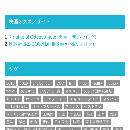
映画オススメサイト
1.
Knights of Odessa note(映画仲間のブログ)
2.
鉄腸野郎Z-SQUAD!!!!!(映画仲間のブログ)
タグ
2015
2016
che bunbun
DVD
film
mubi
Netflix
review
trailer
あらすじ
アカデミー賞
オススメ
カンヌ国際映画祭
キャスト
サントラ
チェブンブン
ドキュメンタリー
ネタバレ
ネタバレなし
ネットフリックス
フランス
ベストテン
ベルリン国際映画祭
上映館
予告
予告編
予想
原作
実話
意味
感想
料金
新作
日本公開
映画
東京国際映画祭
死ぬまでに観たい映画1001本
男はつらいよ
町山智浩
留学
続編