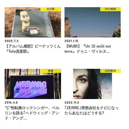
未分類
2021映画
2022.7.5
2021.1.12
【アルバム感想】ピーナッツくん
【MUBI】『Un 32 août sur
『Tele倶楽部』
terre』ドゥニ・ヴィルヌ…
映画
2022映画
2015.4.8
2022.11.2
"Ç"性転換ロックシンガー、ベル
｢ZERRE｣突然会社をクビになっ
リンを語る｢ヘドウィッグ・アン
たらあなたはどうする?
ド・アング…