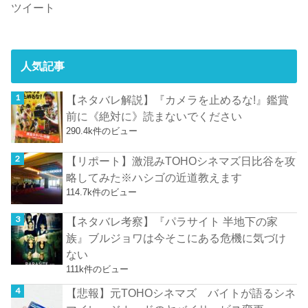
ツイート
人気記事
【ネタバレ解説】『カメラを止めるな!』鑑賞
前に《絶対に》読まないでください
290.4k件のビュー
【リポート】激混みTOHOシネマズ日比谷を攻
略してみた※ハシゴの近道教えます
114.7k件のビュー
【ネタバレ考察】『パラサイト 半地下の家
族』ブルジョワは今そこにある危機に気づけ
ない
111k件のビュー
【悲報】元TOHOシネマズ バイトが語るシネ