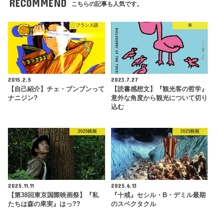
RECOMMEND
こちらの記事も人気です。
フランス語
本
2015.2.5
2023.7.27
【自己紹介】チェ・ブンブンって
【読書感想文】『観光客の哲学』
ナニジン?
意外な角度から観光について切り
込む
2025映画
2025映画
2025.11.11
2025.6.13
【第38回東京国際映画祭】『私
『十戒』セシル・B・デミル最期
たちは森の果実』はっ??
のスペクタクル