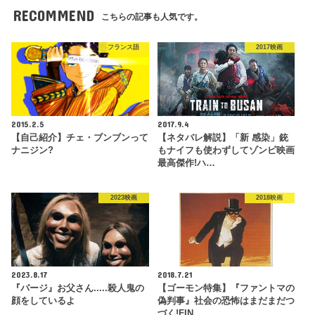
RECOMMEND
こちらの記事も人気です。
フランス語
2017映画
2015.2.5
2017.9.4
【自己紹介】チェ・ブンブンって
【ネタバレ解説】「新 感染」銃
ナニジン?
もナイフも使わずしてゾンビ映画
最高傑作!ハ…
2023映画
2018映画
2023.8.17
2018.7.21
『パージ』お父さん.....殺人鬼の
【ゴーモン特集】『ファントマの
顔をしているよ
偽判事』社会の恐怖はまだまだつ
づく!FIN