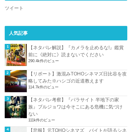
ツイート
人気記事
【ネタバレ解説】『カメラを止めるな!』鑑賞
前に《絶対に》読まないでください
290.4k件のビュー
【リポート】激混みTOHOシネマズ日比谷を攻
略してみた※ハシゴの近道教えます
114.7k件のビュー
【ネタバレ考察】『パラサイト 半地下の家
族』ブルジョワは今そこにある危機に気づけ
ない
111k件のビュー
【悲報】元TOHOシネマズ バイトが語るシネ