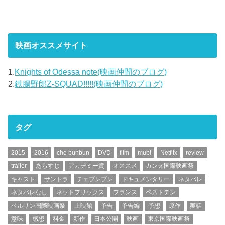
映画オススメサイト
1.
Knights of Odessa note(映画仲間のブログ)
2.
鉄腸野郎Z-SQUAD!!!!!(映画仲間のブログ)
タグ
2015
2016
che bunbun
DVD
film
mubi
Netflix
review
trailer
あらすじ
アカデミー賞
オススメ
カンヌ国際映画祭
キャスト
サントラ
チェブンブン
ドキュメンタリー
ネタバレ
ネタバレなし
ネットフリックス
フランス
ベストテン
ベルリン国際映画祭
上映館
予告
予告編
予想
原作
実話
意味
感想
料金
新作
日本公開
映画
東京国際映画祭