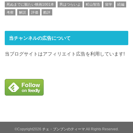
死ぬまでに観たい映画1001本
男はつらいよ
町山智浩
留学
続編
考察
解説
評価
酷評
当チャンネルの広告について
当ブログサイトはアフィリエイト広告を利用しています!
©Copyright2026
チェ・ブンブンのティーマ
.All Rights Reserved.