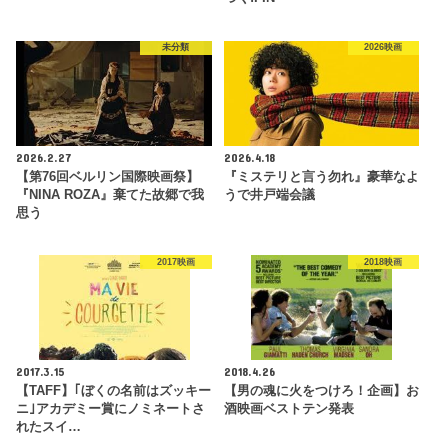
未分類
2026映画
2026.2.27
2026.4.18
【第76回ベルリン国際映画祭】
『ミステリと言う勿れ』豪華なよ
『NINA ROZA』棄てた故郷で我
うで井戸端会議
思う
2017映画
2018映画
2017.3.15
2018.4.26
【TAFF】｢ぼくの名前はズッキー
【男の魂に火をつけろ！企画】お
ニ｣アカデミー賞にノミネートさ
酒映画ベストテン発表
れたスイ…