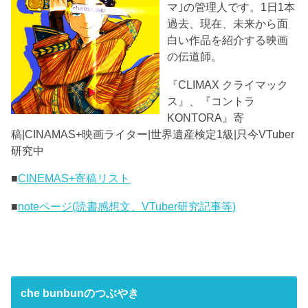
マ｣の管理人です。1日1本
過去、現在、未来から面
白い作品を紹介する映画
の伝道師。
『CLIMAX クライマック
ス』、『コントラ
KONTORA』寄
稿|CINAMAS+映画ライター|世界遺産検定1級|只今VTuber
研究中
■
CINEMAS+寄稿リスト
■
noteページ(読書感想文、VTuber研究記事等)
che bunbunのつぶやき