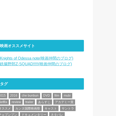
映画オススメサイト
Knights of Odessa note(映画仲間のブログ)
鉄腸野郎Z-SQUAD!!!!!(映画仲間のブログ)
タグ
2015
2016
che bunbun
DVD
film
mubi
etflix
review
trailer
あらすじ
アカデミー賞
オススメ
カンヌ国際映画祭
キャスト
サントラ
チェブンブン
ドキュメンタリー
ネタバレ