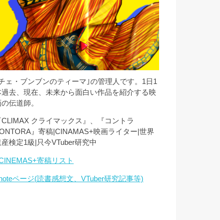
｢チェ・ブンブンのティーマ｣の管理人です。1日1
本過去、現在、未来から面白い作品を紹介する映
画の伝道師。
『CLIMAX クライマックス』、『コントラ
ONTORA』寄稿|CINAMAS+映画ライター|世界
産検定1級|只今VTuber研究中
CINEMAS+寄稿リスト
noteページ(読書感想文、VTuber研究記事等)