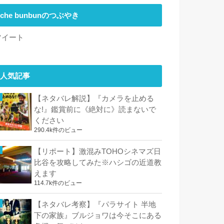
che bunbunのつぶやき
ツイート
人気記事
【ネタバレ解説】『カメラを止める
な!』鑑賞前に《絶対に》読まないで
ください
290.4k件のビュー
【リポート】激混みTOHOシネマズ日
比谷を攻略してみた※ハシゴの近道教
えます
114.7k件のビュー
【ネタバレ考察】『パラサイト 半地
下の家族』ブルジョワは今そこにある