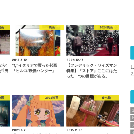
映画
映画
2024映画
2015.3.12
2024.12.17
りがと
"Ç"イタリアで買った邦画
【フレデリック・ワイズマン
1.
が｢男
「ヒルコ/妖怪ハンター」
特集】『ストア』ここにはた
2.
った一つの目標がある。
映画
2021映画
食べ物
N
2021.6.7
2015.2.25