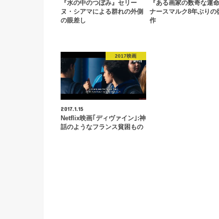
『水の中のつぼみ』セリー
『ある画家の数奇な運
ヌ・シアマによる群れの外側
ナースマルク8年ぶりの
の眼差し
作
2017映画
2017.1.15
Netflix映画｢ディヴァイン｣:神
話のようなフランス貧困もの