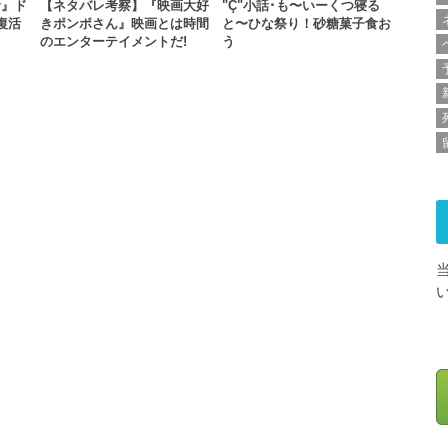
命』ド
【ネタバレ考察】『映画大好
"Ç"小話･も〜いーくつ寝る
復活
きポンポさん』映画とは時間
と〜ひな祭り！砂糖菓子食お
のエンターテイメントだ!
う