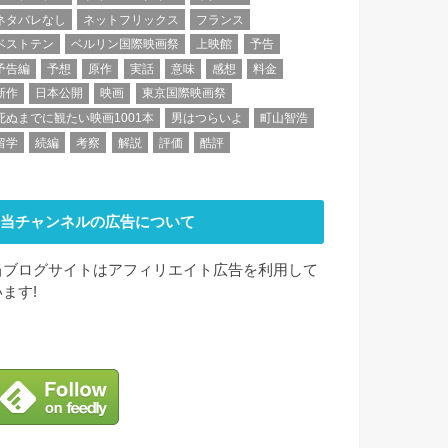
ネタバレなし
ネットフリックス
フランス
ベストテン
ベルリン国際映画祭
上映館
予告
予告編
予想
原作
実話
意味
感想
料金
新作
日本公開
映画
東京国際映画祭
死ぬまでに観たい映画1001本
男はつらいよ
町山智浩
留学
続編
考察
解説
評価
酷評
当チャンネルの広告について
当ブログサイトはアフィリエイト広告を利用して
います!