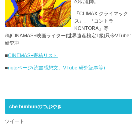
の伝道師。
『CLIMAX クライマック
ス』、『コントラ
KONTORA』寄
稿|CINAMAS+映画ライター|世界遺産検定1級|只今VTuber
研究中
■
CINEMAS+寄稿リスト
■
noteページ(読書感想文、VTuber研究記事等)
che bunbunのつぶやき
ツイート