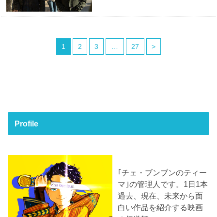
1
2
3
…
27
>
Profile
｢チェ・ブンブンのティー
マ｣の管理人です。1日1本
過去、現在、未来から面
白い作品を紹介する映画