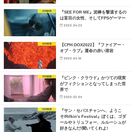
2022映画
『SEE FOR ME』泥棒を撃退するの
は盲目の女性、そしてFPSゲーマー
2022.04.22
2022映画
【CPH:DOX2022】『ファイアー・
オブ・ラブ』運命の赤い溶岩
2022.04.10
2022映画
『ピンク・クラウド』かつての現実
がフィクションとなってしまった世
界で
2022.03.04
2022映画
『サン・セバスチャンへ、ようこ
そ/Rifkin’s Festival』ぼくは、ゴダ
ールやトリュフォー、ルルーシュが
好きなんだ!聞いてくれよ!