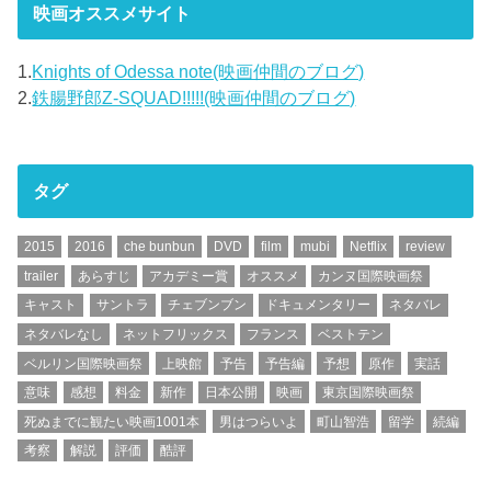
映画オススメサイト
1.
Knights of Odessa note(映画仲間のブログ)
2.
鉄腸野郎Z-SQUAD!!!!!(映画仲間のブログ)
タグ
2015
2016
che bunbun
DVD
film
mubi
Netflix
review
trailer
あらすじ
アカデミー賞
オススメ
カンヌ国際映画祭
キャスト
サントラ
チェブンブン
ドキュメンタリー
ネタバレ
ネタバレなし
ネットフリックス
フランス
ベストテン
ベルリン国際映画祭
上映館
予告
予告編
予想
原作
実話
意味
感想
料金
新作
日本公開
映画
東京国際映画祭
死ぬまでに観たい映画1001本
男はつらいよ
町山智浩
留学
続編
考察
解説
評価
酷評