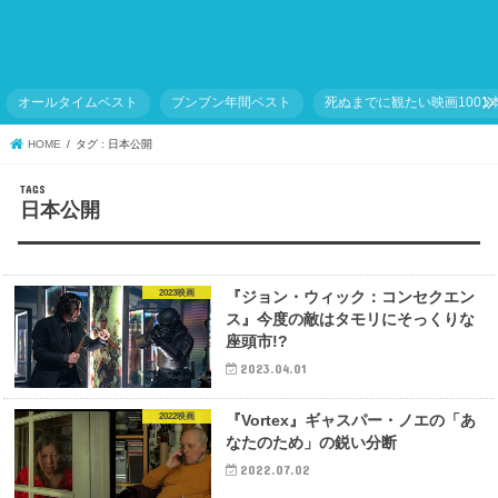
オールタイムベスト
ブンブン年間ベスト
死ぬまでに観たい映画1001
HOME
タグ : 日本公開
日本公開
2023映画
『ジョン・ウィック：コンセクエン
ス』今度の敵はタモリにそっくりな
座頭市!?
2023.04.01
2022映画
『Vortex』ギャスパー・ノエの「あ
なたのため」の鋭い分断
2022.07.02