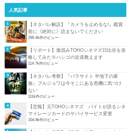
人気記事
【ネタバレ解説】『カメラを止めるな!』鑑賞
前に《絶対に》読まないでください
290.4k件のビュー
【リポート】激混みTOHOシネマズ日比谷を攻
略してみた※ハシゴの近道教えます
114.7k件のビュー
【ネタバレ考察】『パラサイト 半地下の家
族』ブルジョワは今そこにある危機に気づけ
ない
111k件のビュー
【悲報】元TOHOシネマズ バイトが語るシネ
マイレージカードのヤバイサービス変更
104.8k件のビュー