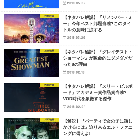
2018.05.02
2018映画
【ネタバレ解説】『リメンバー・ミ
ー』今年ベスト邦題当確?このタイ
トルの意味に涙する
2018.03.20
2018映画
【ネタバレ酷評】『グレイテスト・
ショーマン』が致命的にダメダメだ
った8の理由
2018.02.18
2018映画
【ネタバレ解説】『スリー・ビルボ
ード』アカデミー賞作品賞当確?
VOD時代を象徴する傑作
2018.02.04
2017映画
【解説】『パーティで女の子に話し
かけるには』迫り来るエル・ファニ
ングに備えよ!