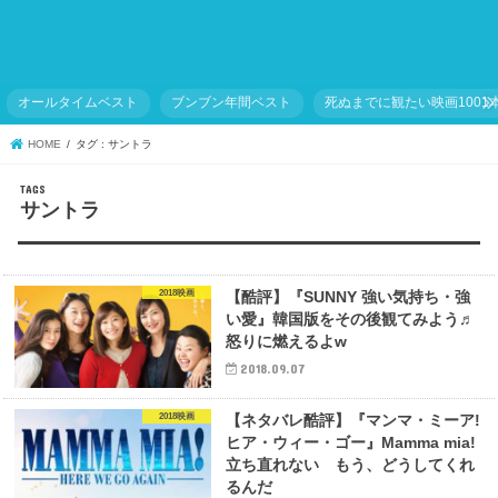
オールタイムベスト
ブンブン年間ベスト
死ぬまでに観たい映画1001
HOME
タグ : サントラ
サントラ
2018映画
【酷評】『SUNNY 強い気持ち・強
い愛』韓国版をその後観てみよう♬
怒りに燃えるよw
2018.09.07
2018映画
【ネタバレ酷評】『マンマ・ミーア!
ヒア・ウィー・ゴー』Mamma mia!
立ち直れない もう、どうしてくれ
るんだ