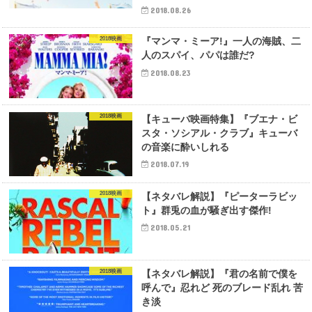
2018.08.26
2018映画
『マンマ・ミーア!』一人の海賊、二
人のスパイ、パパは誰だ?
2018.08.23
2018映画
【キューバ映画特集】『ブエナ・ビ
スタ・ソシアル・クラブ』キューバ
の音楽に酔いしれる
2018.07.19
2018映画
【ネタバレ解説】『ピーターラビッ
ト』群兎の血が騒ぎ出す傑作!
2018.05.21
2018映画
【ネタバレ解説】『君の名前で僕を
呼んで』忍れど 死のブレード乱れ 苦
き淡