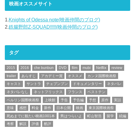
映画オススメサイト
1.
Knights of Odessa note(映画仲間のブログ)
2.
鉄腸野郎Z-SQUAD!!!!!(映画仲間のブログ)
タグ
2015
2016
che bunbun
DVD
film
mubi
Netflix
review
trailer
あらすじ
アカデミー賞
オススメ
カンヌ国際映画祭
キャスト
サントラ
チェブンブン
ドキュメンタリー
ネタバレ
ネタバレなし
ネットフリックス
フランス
ベストテン
ベルリン国際映画祭
上映館
予告
予告編
予想
原作
実話
意味
感想
料金
新作
日本公開
映画
東京国際映画祭
死ぬまでに観たい映画1001本
男はつらいよ
町山智浩
留学
続編
考察
解説
評価
酷評