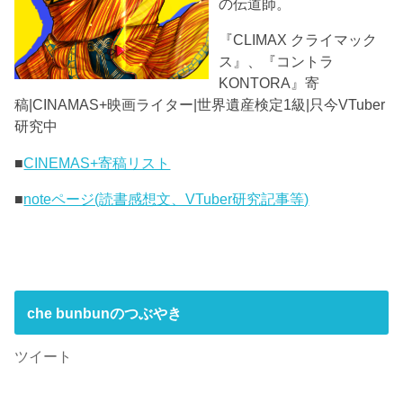
の伝道師。
『CLIMAX クライマック
ス』、『コントラ
KONTORA』寄
稿|CINAMAS+映画ライター|世界遺産検定1級|只今VTuber
研究中
■
CINEMAS+寄稿リスト
■
noteページ(読書感想文、VTuber研究記事等)
che bunbunのつぶやき
ツイート