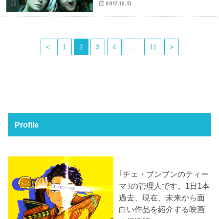
2017.12.13
<
1
2
3
4
…
11
>
Profile
｢チェ・ブンブンのティー
マ｣の管理人です。1日1本
過去、現在、未来から面
白い作品を紹介する映画