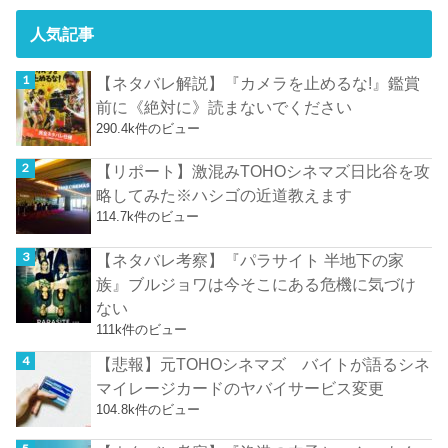
人気記事
【ネタバレ解説】『カメラを止めるな!』鑑賞
前に《絶対に》読まないでください
290.4k件のビュー
【リポート】激混みTOHOシネマズ日比谷を攻
略してみた※ハシゴの近道教えます
114.7k件のビュー
【ネタバレ考察】『パラサイト 半地下の家
族』ブルジョワは今そこにある危機に気づけ
ない
111k件のビュー
【悲報】元TOHOシネマズ バイトが語るシネ
マイレージカードのヤバイサービス変更
104.8k件のビュー