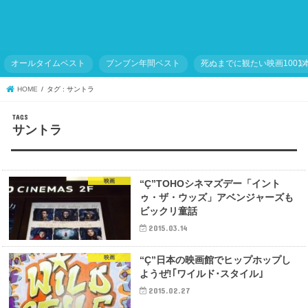
オールタイムベスト
ブンブン年間ベスト
死ぬまでに観たい映画1001
HOME
タグ : サントラ
サントラ
映画
“Ç”TOHOシネマズデー「イント
ゥ・ザ・ウッズ」アベンジャーズも
ビックリ童話
2015.03.14
映画
“Ç”日本の映画館でヒップホップし
ようぜ!｢ワイルド･スタイル｣
2015.02.27