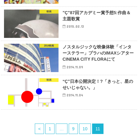
映画
”Ç”87回アカデミー賞予想5:作曲＆
主題歌賞
2015.02.13
2014映画
ノスタルジックな映像体験「インタ
ーステラー」プラハのIMAXシアター
CINEMA CITY FLORAにて
2014.11.09
映画
“Ç”日本公開決定！?「きっと、星の
せいじゃない。」
2014.11.04
<
1
…
9
10
11