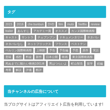
タグ
2015
2016
che bunbun
DVD
film
mubi
Netflix
review
trailer
あらすじ
アカデミー賞
オススメ
カンヌ国際映画祭
キャスト
サントラ
チェブンブン
ドキュメンタリー
ネタバレ
ネタバレなし
ネットフリックス
フランス
ベストテン
ベルリン国際映画祭
上映館
予告
予告編
予想
原作
実話
意味
感想
料金
新作
日本公開
映画
東京国際映画祭
死ぬまでに観たい映画1001本
男はつらいよ
町山智浩
留学
続編
考察
解説
評価
酷評
当チャンネルの広告について
当ブログサイトはアフィリエイト広告を利用しています!