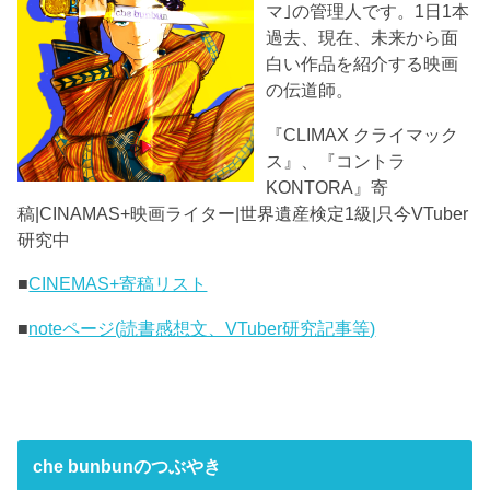
マ｣の管理人です。1日1本
過去、現在、未来から面
白い作品を紹介する映画
の伝道師。
『CLIMAX クライマック
ス』、『コントラ
KONTORA』寄
稿|CINAMAS+映画ライター|世界遺産検定1級|只今VTuber
研究中
■
CINEMAS+寄稿リスト
■
noteページ(読書感想文、VTuber研究記事等)
che bunbunのつぶやき