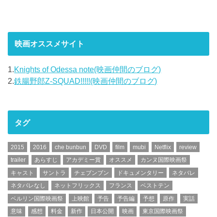
映画オススメサイト
1.
Knights of Odessa note(映画仲間のブログ)
2.
鉄腸野郎Z-SQUAD!!!!!(映画仲間のブログ)
タグ
2015
2016
che bunbun
DVD
film
mubi
Netflix
review
trailer
あらすじ
アカデミー賞
オススメ
カンヌ国際映画祭
キャスト
サントラ
チェブンブン
ドキュメンタリー
ネタバレ
ネタバレなし
ネットフリックス
フランス
ベストテン
ベルリン国際映画祭
上映館
予告
予告編
予想
原作
実話
意味
感想
料金
新作
日本公開
映画
東京国際映画祭