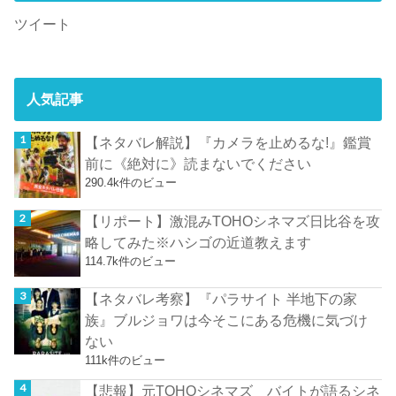
ツイート
人気記事
【ネタバレ解説】『カメラを止めるな!』鑑賞
前に《絶対に》読まないでください
290.4k件のビュー
【リポート】激混みTOHOシネマズ日比谷を攻
略してみた※ハシゴの近道教えます
114.7k件のビュー
【ネタバレ考察】『パラサイト 半地下の家
族』ブルジョワは今そこにある危機に気づけ
ない
111k件のビュー
【悲報】元TOHOシネマズ バイトが語るシネ