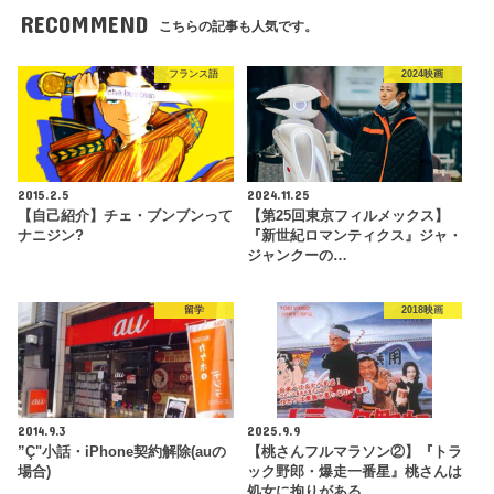
RECOMMEND
こちらの記事も人気です。
フランス語
2024映画
2015.2.5
2024.11.25
【自己紹介】チェ・ブンブンって
【第25回東京フィルメックス】
ナニジン?
『新世紀ロマンティクス』ジャ・
ジャンクーの…
留学
2018映画
2014.9.3
2025.9.9
”Ç"小話・iPhone契約解除(auの
【桃さんフルマラソン②】『トラ
場合)
ック野郎・爆走一番星』桃さんは
処女に拘りがある