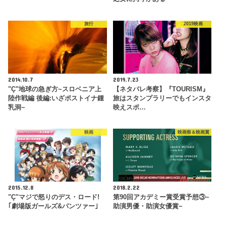
旅行
2019映画
2014.10.7
2019.7.23
"Ç"地球の急ぎ方~スロベニア上
【ネタバレ考察】『TOURISM』
陸作戦編 後編:いざポストイナ鍾
旅はスタンプラリーでもインスタ
乳洞~
映えスポ…
映画
映画祭＆映画賞
2015.12.8
2018.2.22
"Ç"マジで怒りのデス・ロード!
第90回アカデミー賞受賞予想③~
｢劇場版ガールズ&パンツァー｣
助演男優・助演女優賞~