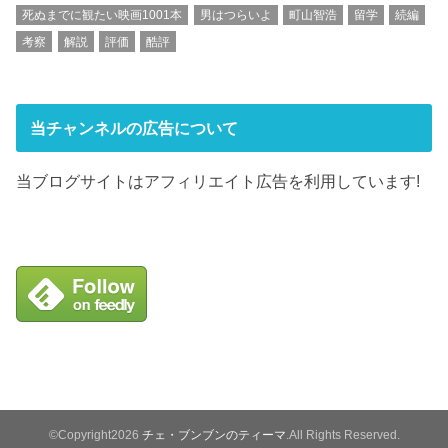
死ぬまでに観たい映画1001本
男はつらいよ
町山智浩
留学
続編
考察
解説
評価
酷評
当チャンネルの広告について
当ブログサイトはアフィリエイト広告を利用しています!
©Copyright2026
チェ・ブンブンのティーマ
.All Rights Reserved.