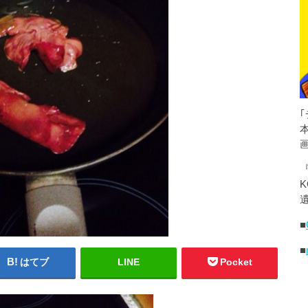
K
遺
■
■
はてブ
LINE
Pocket