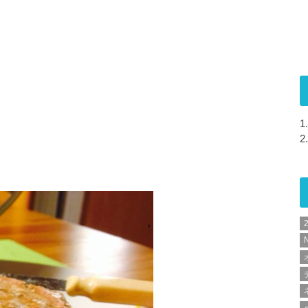
1.
2.
N