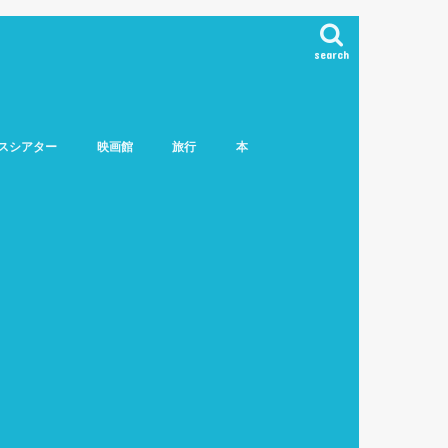
search
スシアター
映画館
旅行
本