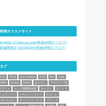
映画オススメサイト
Knights of Odessa note(映画仲間のブログ)
鉄腸野郎Z-SQUAD!!!!!(映画仲間のブログ)
タグ
2015
2016
che bunbun
DVD
film
mubi
etflix
review
trailer
あらすじ
アカデミー賞
オススメ
カンヌ国際映画祭
キャスト
サントラ
チェブンブン
ドキュメンタリー
ネタバレ
ネタバレなし
ネットフリックス
フランス
ベストテン
ベルリン国際映画祭
上映館
予告