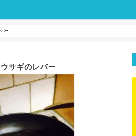
レバー
味？ウサギのレバー