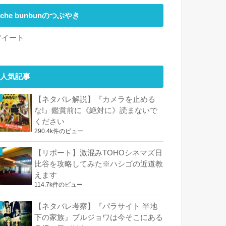
che bunbunのつぶやき
ツイート
人気記事
【ネタバレ解説】『カメラを止める
な!』鑑賞前に《絶対に》読まないで
ください
290.4k件のビュー
【リポート】激混みTOHOシネマズ日
比谷を攻略してみた※ハシゴの近道教
えます
114.7k件のビュー
【ネタバレ考察】『パラサイト 半地
下の家族』ブルジョワは今そこにある