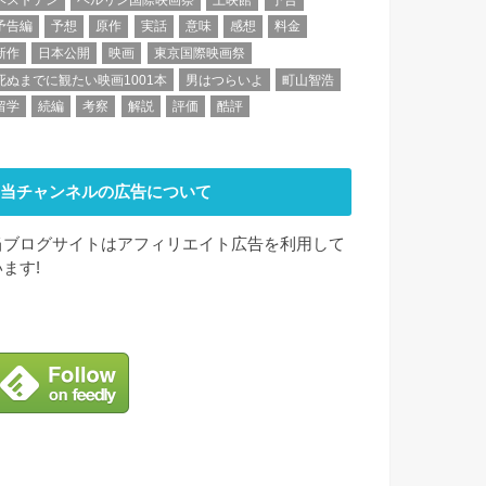
予告編
予想
原作
実話
意味
感想
料金
新作
日本公開
映画
東京国際映画祭
死ぬまでに観たい映画1001本
男はつらいよ
町山智浩
留学
続編
考察
解説
評価
酷評
当チャンネルの広告について
当ブログサイトはアフィリエイト広告を利用して
います!