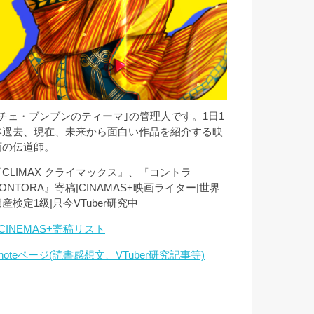
｢チェ・ブンブンのティーマ｣の管理人です。1日1
本過去、現在、未来から面白い作品を紹介する映
画の伝道師。
『CLIMAX クライマックス』、『コントラ
ONTORA』寄稿|CINAMAS+映画ライター|世界
産検定1級|只今VTuber研究中
CINEMAS+寄稿リスト
noteページ(読書感想文、VTuber研究記事等)