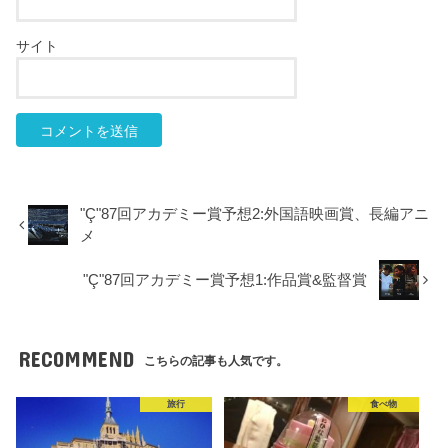
サイト
"Ç"87回アカデミー賞予想2:外国語映画賞、長編アニ
メ
"Ç"87回アカデミー賞予想1:作品賞&監督賞
RECOMMEND
こちらの記事も人気です。
旅行
食べ物