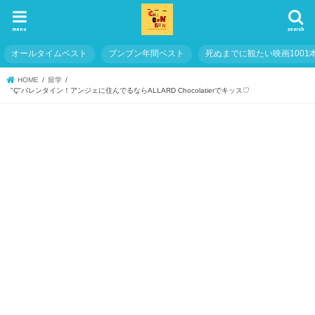
menu
search
オールタイムベスト
ブンブン年間ベスト
死ぬまでに観たい映画1001
HOME
留学
"Ç"バレンタイン！アンジェに住んでるならALLARD Chocolatierでキッス♡