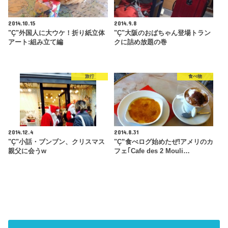
2014.10.15
2014.9.8
"Ç"外国人に大ウケ！折り紙立体
"Ç"大阪のおばちゃん登場トラン
アート:組み立て編
クに詰め放題の巻
旅行
食べ物
2014.12.4
2014.8.31
"Ç"小話・ブンブン、クリスマス
"Ç”食べログ始めたぜ!アメリのカ
親父に会うw
フェ｢Cafe des 2 Mouli…