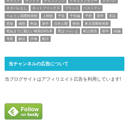
キャスト
サントラ
チェブンブン
ドキュメンタリー
ネタバレ
ネタバレなし
ネットフリックス
フランス
ベストテン
ベルリン国際映画祭
上映館
予告
予告編
予想
原作
実話
意味
感想
料金
新作
日本公開
映画
東京国際映画祭
死ぬまでに観たい映画1001本
男はつらいよ
町山智浩
留学
続編
考察
解説
評価
酷評
当チャンネルの広告について
当ブログサイトはアフィリエイト広告を利用しています!