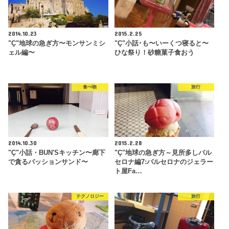
2014.10.23
2015.2.25
"Ç"地球の急ぎ方〜モンサンミシ
"Ç"小話･も〜いーくつ寝ると〜
ェル編〜
ひな祭り！砂糖菓子食おう
食べ物
旅行
2014.10.30
2015.2.28
"Ç"小話・BUN'Sキッチン〜廊下
"Ç"地球の急ぎ方～見所多しバル
で貪るパッションサンド〜
セロナ編7:バルセロナのジェラー
ト屋Fa…
テクノロジー
旅行