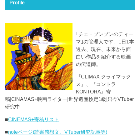
Profile
｢チェ・ブンブンのティー
マ｣の管理人です。1日1本
過去、現在、未来から面
白い作品を紹介する映画
の伝道師。
『CLIMAX クライマック
ス』、『コントラ
KONTORA』寄
稿|CINAMAS+映画ライター|世界遺産検定1級|只今VTuber
研究中
■
CINEMAS+寄稿リスト
■
noteページ(読書感想文、VTuber研究記事等)