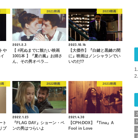
画
2021映画
2023映画
2021.2.3
2023.10.16
トや
【 #死ぬまでに観たい映画
【大傑作】『白鍵と黒鍵の間
エイ
1001本 】『夏の嵐』お姉さ
に』映画はノンシャランでい
」
ん、その男オペラ…
いのだ!?
1.
2.
映画
2022映画
2021映画
2022.1.23
2021.4.30
N
ート
『FLAG DAY』ショーン・ペ
【CPH:DOX】『Tina』A
リブ
ンの男はつらいよ
Fool in Love