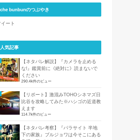
che bunbunのつぶやき
ツイート
人気記事
【ネタバレ解説】『カメラを止める
な!』鑑賞前に《絶対に》読まないで
ください
290.4k件のビュー
【リポート】激混みTOHOシネマズ日
比谷を攻略してみた※ハシゴの近道教
えます
114.7k件のビュー
【ネタバレ考察】『パラサイト 半地
下の家族』ブルジョワは今そこにある